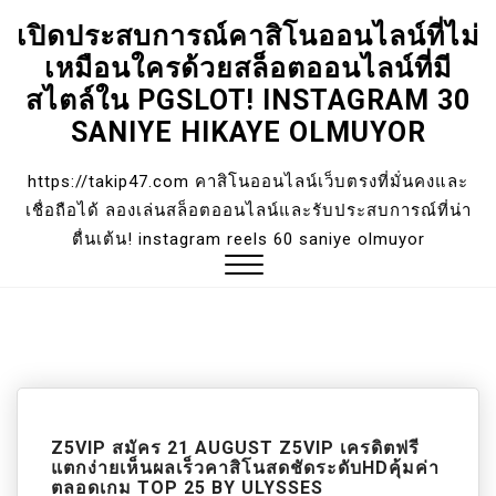
เปิดประสบการณ์คาสิโนออนไลน์ที่ไม่
Skip
เหมือนใครด้วยสล็อตออนไลน์ที่มี
to
content
สไตล์ใน PGSLOT! INSTAGRAM 30
SANIYE HIKAYE OLMUYOR
https://takip47.com คาสิโนออนไลน์เว็บตรงที่มั่นคงและ
เชื่อถือได้ ลองเล่นสล็อตออนไลน์และรับประสบการณ์ที่น่า
ตื่นเต้น! instagram reels 60 saniye olmuyor
Close
Menu
Z5VIP สมัคร 21 AUGUST Z5VIP เครดิตฟรี
แตกง่ายเห็นผลเร็วคาสิโนสดชัดระดับHDคุ้มค่า
ตลอดเกม TOP 25 BY ULYSSES