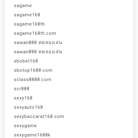
sagame
sagame168
sagame168th
sagame168th.com
sawan888 ทดลองเล่น
sawan888 ทดลองเล่น
sbobet168
sbotop1688.com
sclass8888.com
scr888
sexy168
sexyauto168
sexybaccarat168.com
sexygame
sexygame1688k