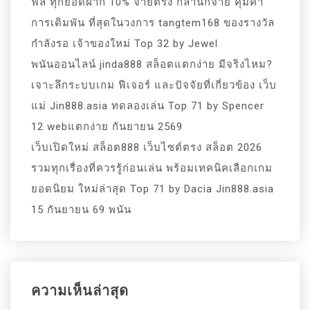
ฟีล ทุกยอดฝาก 10% จ่ายตรง กี่ล้านก็จ่าย คุ้มค่า
การเดิมพัน ที่สุดในวงการ tangtem168 ของรางวัล
กำลังรอ เจ้าของใหม่ Top 32 by Jewel
พนันออนไลน์ jinda888 สล็อตแตกง่าย มีจริงไหม?
เจาะลึกระบบเกม ฟีเจอร์ และปัจจัยที่เกี่ยวข้อง เว็บ
แม่ Jin888.asia ทดลองเล่น Top 71 by Spencer
12 webแตกง่าย กันยายน 2569
เว็บเปิดใหม่ สล็อต888 เว็บไซต์ตรง สล็อต 2026
รวมทุกเรื่องที่ควรรู้ก่อนเล่น พร้อมเทคนิคเลือกเกม
ยอดนิยม ใหม่ล่าสุด Top 71 by Dacia Jin888.asia
15 กันยายน 69 พนัน
ความเห็นล่าสุด