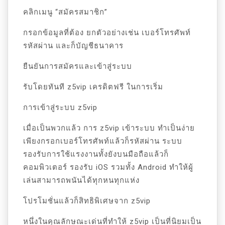
คลิกเมนู “สมัครสมาชิก”
กรอกข้อมูลที่ต้อง ยกตัวอย่างเช่น เบอร์โทรศัพท์
รหัสผ่าน และก็บัญชีธนาคาร
ยืนยันการสมัครและเข้าสู่ระบบ
รับโดยทันที z5vip เครดิตฟรี ในการเริ่ม
การเข้าสู่ระบบ z5vip
เมื่อเป็นพวกแล้ว การ z5vip เข้าระบบ ทำเป็นง่าย
เพียงกรอกเบอร์โทรศัพท์แล้วก็รหัสผ่าน ระบบ
รองรับการใช้แรงงานทั้งยังบนมือถือแล้วก็
คอมพิวเตอร์ รองรับ iOS รวมทั้ง Android ทำให้ผู้
เล่นสามารถพนันได้ทุกหนทุกแห่ง
โปรโมชั่นแล้วก็สิทธิพิเศษจาก z5vip
หนึ่งในคุณลักษณะเด่นที่ทำให้ z5vip เป็นที่นิยมเป็น