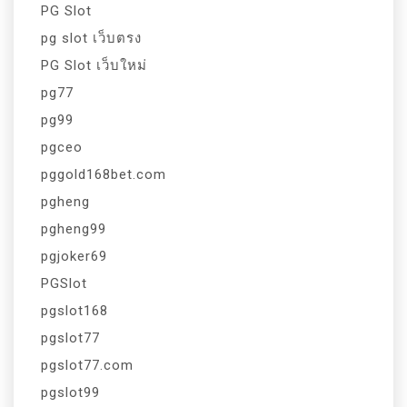
PG Slot
pg slot เว็บตรง
PG Slot เว็บใหม่
pg77
pg99
pgceo
pggold168bet.com
pgheng
pgheng99
pgjoker69
PGSlot
pgslot168
pgslot77
pgslot77.com
pgslot99