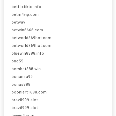
betflixtikto.info
betm4vip.com
betway
betwin6666.com
betworld369hot.com
betworld369hot.com
bluewin8888.info
bng55
bombet888.win
bonanza99
bonus888
boonlert1688.com
brazil999 slot
brazil999 slot
bwvip4.com