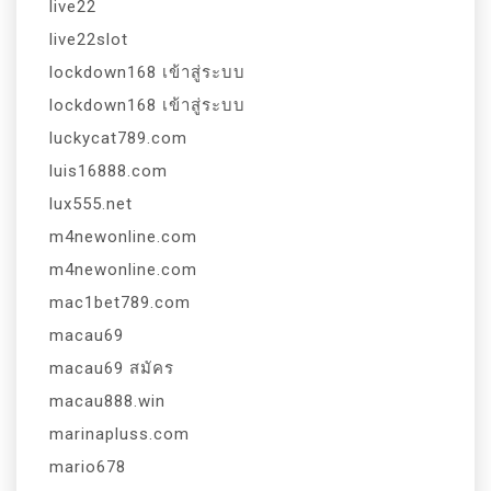
live22
live22slot
lockdown168 เข้าสู่ระบบ
lockdown168 เข้าสู่ระบบ
luckycat789.com
luis16888.com
lux555.net
m4newonline.com
m4newonline.com
mac1bet789.com
macau69
macau69 สมัคร
macau888.win
marinapluss.com
mario678