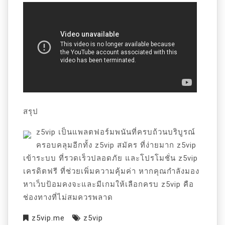
สรุป
z5vip เป็นแพลตฟอร์มพนันที่ครบถ้วนบริบูรณ์
ครอบคลุมอีกทั้ง z5vip สมัคร ที่ง่ายมาก z5vip
เข้าระบบ ที่รวดเร็วปลอดภัย และโปรโมชั่น z5vip
เครดิตฟรี ที่ช่วยเพิ่มความคุ้มค่า หากคุณกำลังมอง
หาเว็บป้อมคงจะและมีเกมให้เลือกครบ z5vip คือ
ช่องทางที่ไม่สมควรพลาด
z5vip.me
z5vip