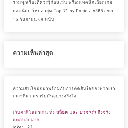
รวมทุกเรื่องที่ควรรู้ก่อนเล่น พร้อมเทคนิคเลือกเกม
ยอดนิยม ใหม่ล่าสุด Top 71 by Dacia Jin888.asia
15 กันยายน 69 พนัน
ความเห็นล่าสุด
ความสำเร็จมักมาพร้อมกับการตัดสินใจของพวกเรา
เวลาที่พวกเรารับมันอย่างจริงใจ
เว็บคาสิโนน่าเล่น ทั้ง
สล็อต
และ
บาคาร่า
ตึงจริง
แตกบ่อยมาก
joker 123