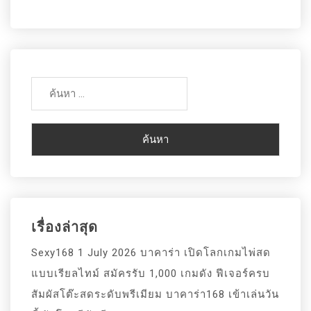
ค้นหา
สำหรับ:
เรื่องล่าสุด
Sexy168 1 July 2026 บาคาร่า เปิดโลกเกมไพ่สด
แบบเรียลไทม์ สมัครรับ 1,000 เกมดัง ฟีเจอร์ครบ
สัมผัสโต๊ะสดระดับพรีเมียม บาคาร่า168 เข้าเล่นวัน