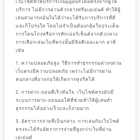
เว็บไซต์ที่ให้บริการเกมpgslotโดยตรงจากผู้ให้
บริการ ไม่มีการผ่านตัวกลางหรือเอเย่นต์ ทำให้ผู้
เล่นสามารถมั่นใจได้ว่าจะได้รับการบริการที่ดี
และก็โปร่งใส โดยไม่จำเป็นต้องกลุ้มใจประเด็น
การโดนโกงหรือการหักเปอร์เซ็นต์จากตัวกลาง
การเลือกเล่นเว็บที่ตรงนั้นมีข้อดีเยอะมาก อาทิ
เช่น
1. ความปลอดภัยสูง: วิธีการทำธุรกรรมต่างๆผ่าน
เว็บตรงมีความปลอดภัย เพราะไม่มีการผ่าน
คนกลางที่อาจก่อให้เกิดการทุจริตได้
2. การฝาก-ถอนที่เร็วทันใจ: เว็บไซต์ตรงมักมี
ระบบการฝาก-ถอนออโต้ที่ช่วยทำให้ผู้เล่นทำ
ธุรกรรมได้อย่างเร็วและก็ง่ายมาก
3. อัตราการจ่ายที่เป็นกลาง: การเล่นกับเว็บไซต์
ตรงจะได้รับอัตราการจ่ายที่สูงกว่าเว็บที่ผ่าน
เอเย่นต์