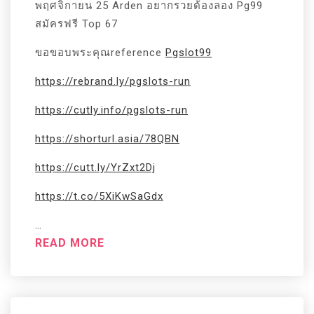
พฤศจิกายน 25 Arden อยากรวยต้องลอง Pg99
สมัครฟรี Top 67
ขอขอบพระคุณreference
Pgslot99
https://rebrand.ly/pgslots-run
https://cutly.info/pgslots-run
https://shorturl.asia/78QBN
https://cutt.ly/YrZxt2Dj
https://t.co/5XiKwSaGdx
…
READ MORE