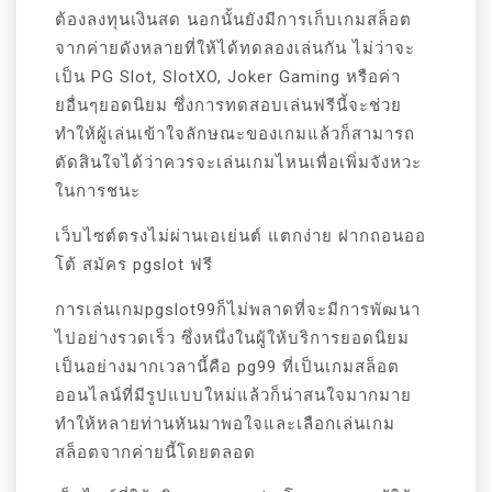
ต้องลงทุนเงินสด นอกนั้นยังมีการเก็บเกมสล็อต
จากค่ายดังหลายที่ให้ได้ทดลองเล่นกัน ไม่ว่าจะ
เป็น PG Slot, SlotXO, Joker Gaming หรือค่า
ยอื่นๆยอดนิยม ซึ่งการทดสอบเล่นฟรีนี้จะช่วย
ทำให้ผู้เล่นเข้าใจลักษณะของเกมแล้วก็สามารถ
ตัดสินใจได้ว่าควรจะเล่นเกมไหนเพื่อเพิ่มจังหวะ
ในการชนะ
เว็บไซต์ตรงไม่ผ่านเอเย่นต์ แตกง่าย ฝากถอนออ
โต้ สมัคร pgslot ฟรี
การเล่นเกมpgslot99ก็ไม่พลาดที่จะมีการพัฒนา
ไปอย่างรวดเร็ว ซึ่งหนึ่งในผู้ให้บริการยอดนิยม
เป็นอย่างมากเวลานี้คือ pg99 ที่เป็นเกมสล็อต
ออนไลน์ที่มีรูปแบบใหม่แล้วก็น่าสนใจมากมาย
ทำให้หลายท่านหันมาพอใจและเลือกเล่นเกม
สล็อตจากค่ายนี้โดยตลอด