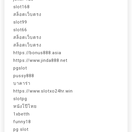
slot168
สล็อตเว็บตรง
slot99
slot66
สล็อตเว็บตรง
สล็อตเว็บตรง
https://bonus888.asia
https://www.jinda888.net
pgslot
pussy888
บาคาร่า
https://www.slotxo24hr.win
slotpg
หนังโป๊ไทย
1xbetth
funny18
pg slot