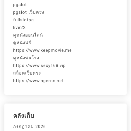
pgslot
pgslot เว็บตรง
fullslotpg
live22
ดูหนังออนไลน์
ดูหนังฟรี
https://www.keepmovie.me
ดูหนังชนโรง
https://www.sexy168.vip
สล็อตเว็บตรง
https://www.ngernn.net
คลังเก็บ
กรกฎาคม 2026