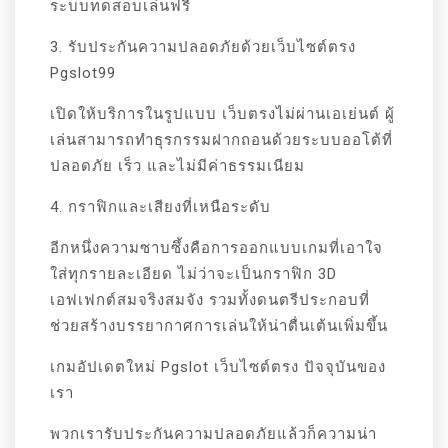
ระบบทดสอบเล่นฟรี
3. รับประกันความปลอดภัยด้วยเว็บไซต์ตรง
Pgslot99
เปิดให้บริการในรูปแบบ เว็บตรงไม่ผ่านเอเย่นต์ ผู้
เล่นสามารถทำธุรกรรมฝากถอนด้วยระบบออโต้ที่
ปลอดภัย เร็ว และไม่มีค่าธรรมเนียม
4. กราฟิกและเสียงที่เหนือระดับ
อีกหนึ่งความซาบซึ้งคือการออกแบบเกมที่เอาใจ
ใส่ทุกรายละเอียด ไม่ว่าจะเป็นกราฟิก 3D
เอฟเฟกต์สมจริงสมจัง รวมทั้งดนตรีประกอบที่
ช่วยสร้างบรรยากาศการเล่นให้น่าตื่นเต้นเพิ่มขึ้น
เกมอัปเดตใหม่ Pgslot เว็บไซต์ตรง ปัจจุบันของ
เรา
พวกเรารับประกันความปลอดภัยแล้วก็ความน่า