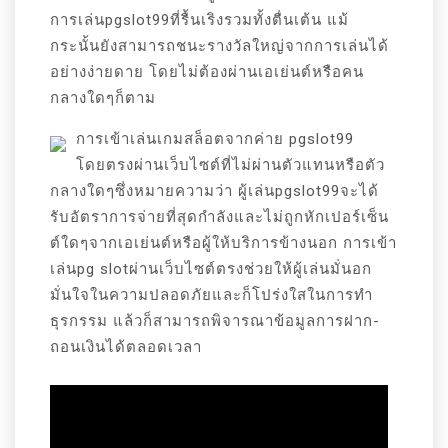
การเล่นpgslot99ที่รื้นเริงรวมทั้งตื่นเต้น แม้
กระนั้นยังสามารถชนะรางวัลใหญ่จากการเล่นได้
อย่างง่ายดาย โดยไม่ต้องผ่านเอเย่นต์หรือคน
กลางใดๆก็ตาม
การเข้าเล่นเกมสล็อตจากค่าย pgslot99
โดยตรงผ่านเว็บไซต์ที่ไม่ผ่านตัวแทนหรือตัว
กลางใดๆซึ่งหมายความว่า ผู้เล่นpgslot99จะได้
รับอัตราการจ่ายที่สุดกำลังและไม่ถูกหักเปอร์เซ็น
ต์ใดๆจากเอเย่นต์หรือผู้ให้บริการข้างนอก การเข้า
เล่นpg slotผ่านเว็บไซต์ตรงช่วยให้ผู้เล่นมั่นอก
มั่นใจในความปลอดภัยและก็โปร่งใสในการทำ
ธุรกรรม แล้วก็สามารถพิจารณาข้อมูลการฝาก-
ถอนเงินได้ตลอดเวลา