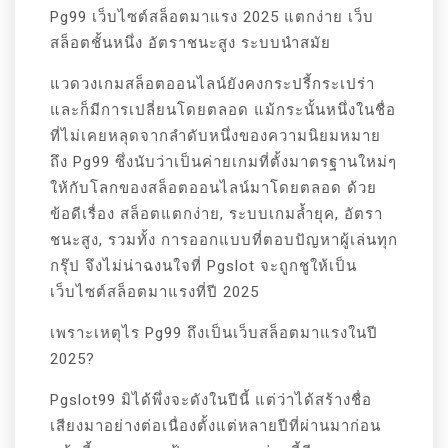
Pg99 เว็บไซต์สล็อตมาแรง 2025 แตกง่าย เว็บ
สล็อตชั้นหนึ่ง อัตราชนะสูง ระบบนำสมัย
แวดวงเกมสล็อตออนไลน์ยังคงกระปรี้กระเปร่า
และก็มีการเปลี่ยนโดยตลอด แม้กระนั้นหนึ่งในชื่อ
ที่ไม่เคยหลุดจากลำดับหนึ่งของความนิยมหมาย
ถึง Pg99 ซึ่งนับว่าเป็นค่ายเกมที่ตั้งมาตรฐานใหม่ๆ
ให้กับโลกของสล็อตออนไลน์มาโดยตลอด ด้วย
ข้อดีเรื่อง สล็อตแตกง่าย, ระบบเกมล้ำยุค, อัตรา
ชนะสูง, รวมทั้ง การออกแบบที่ตอบปัญหาผู้เล่นทุก
กรุ๊ป จึงไม่น่าฉงนใจที่ Pgslot จะถูกชูให้เป็น
เว็บไซต์สล็อตมาแรงที่ปี 2025
เพราะเหตุไร Pg99 ถึงเป็นเว็บสล็อตมาแรงในปี
2025?
Pgslot99 มิได้พึ่งจะดังในปีนี้ แต่ว่าได้สร้างชื่อ
เสียงมาอย่างต่อเนื่องตั้งแต่หลายปีที่ผ่านมาก่อน