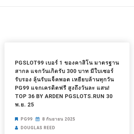
PGSLOT99 เบอร์ 1 ของคาสิโน มาตรฐาน
สากล แจกวันเกิดรับ 300 บาท มีใบเซอร์
รับรอง ลุ้นรับแจ็คพอต เหยียบล้านทุกวัน
PG99 แจกเครดิตฟรี สูงถึงวันละ แสน!
TOP 36 BY ARDEN PGSLOTS.RUN 30
พ.ย. 25
PG99
8 กันยายน 2025
DOUGLAS REED