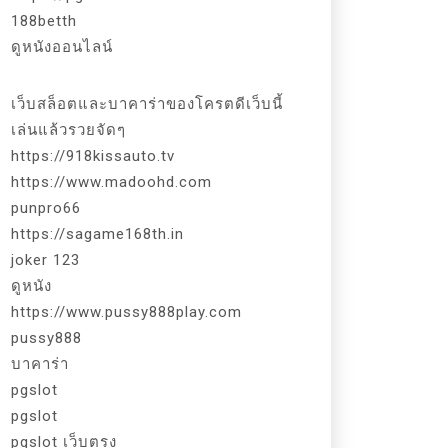
188betth
ดูหนังออนไลน์
เว็บสล็อตและบาคาร่าของโครตดีเว็บนี้
เล่นแล้วรวยจัดๆ
https://918kissauto.tv
https://www.madoohd.com
punpro66
https://sagame168th.in
joker 123
ดูหนัง
https://www.pussy888play.com
pussy888
บาคาร่า
pgslot
pgslot
pgslot เว็บตรง