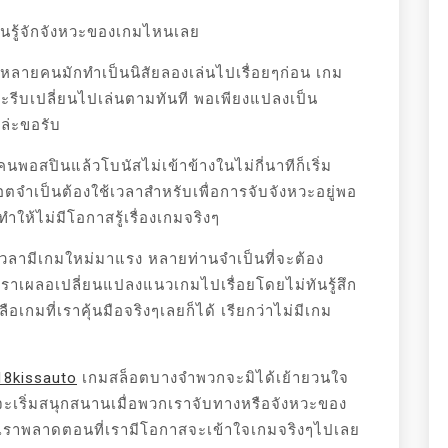
ันรู้จักจังหวะของเกมไหนเลย
ss หลายคนมักทำเป็นนิสัยลองเล่นไปเรื่อยๆก่อน เกม
รีบเปลี่ยนไปเล่นตามทันที พอเพียงแปลงเป็น
ล่ะขอรับ
ยคนพอสปินแล้วโบนัสไม่เข้าข้างในไม่กี่นาทีก็เริ่ม
ล็อตจำเป็นต้องใช้เวลาสำหรับเพื่อการจับจังหวะอยู่พอ
ให้ไม่มีโอกาสรู้เรื่องเกมจริงๆ
วลามีเกมใหม่มาแรง หลายท่านจำเป็นที่จะต้อง
เผลอเปลี่ยนแปลงแนวเกมไปเรื่อยโดยไม่ทันรู้สึก
ลือเกมที่เราคุ้นมือจริงๆเลยก็ได้ เรียกว่าไม่มีเกม
18kissauto
เกมสล็อตบางจำพวกจะมิได้เย้ายวนใจ
ะเริ่มสนุกสนานเมื่อพวกเราจับทางหรือจังหวะของ
ห้เราพลาดตอนที่เรามีโอกาสจะเข้าใจเกมจริงๆไปเลย