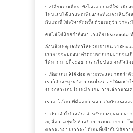
• เปลี่ยนเกมถี่กระทั่งไม่เจอเกมที่ใช่: 
ไหนเล่นได้นานพอเพียงกระทั่งมองเห็นจัง
กับเกมที่ใช่จริงๆสักครั้ง ด้วยเหตุว่าเร
คนไม่ใช่น้อยกำลังหา เกมที่918kissauto ทำ
อีกหนึ่งเหตุผลที่ทำให้พวกเราเล่น 918kissa
เราอาจจะมองหาคำตอบจากเกมมากจนเกินไป
ได้มากมายก็จะอยากเล่นไปบ่อย จนถึงลืมห
• เลือกเกม 918kiss ตามกระแสมากกว่าต
เราก็มักจะมุ่งหวังว่าเกมนั้นน่าจะให้ผลกำไ
รับจังหวะเกมไม่เหมือนกัน การเลือกตามค
เราจะได้เกมที่ดีและก็เหมาะสมกับตนเองจ
• เล่นแล้วไม่กดดัน: สำหรับบางบุคคล ความเ
อยู่ที่ความสุขใจสำหรับการเล่นมากกว่า โด
ตลอดเวลา เราก็จะได้เกมที่เข้ากับนิสัยการเ