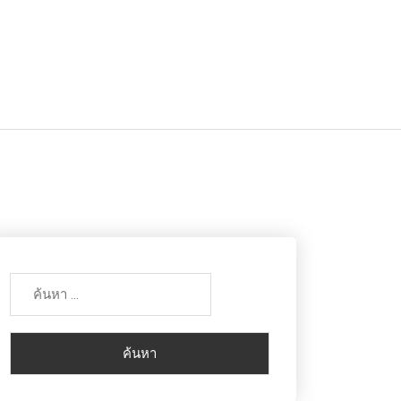
ค้นหา
สำหรับ: