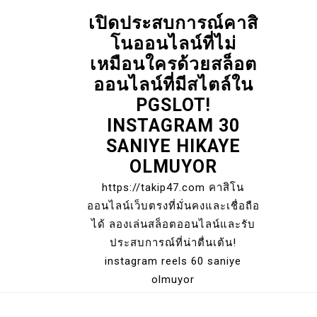
เปิดประสบการณ์คาสิ
Skip
โนออนไลน์ที่ไม่
to
content
เหมือนใครด้วยสล็อต
ออนไลน์ที่มีสไตล์ใน
PGSLOT!
INSTAGRAM 30
SANIYE HIKAYE
OLMUYOR
https://takip47.com คาสิโน
ออนไลน์เว็บตรงที่มั่นคงและเชื่อถือ
ได้ ลองเล่นสล็อตออนไลน์และรับ
ประสบการณ์ที่น่าตื่นเต้น!
instagram reels 60 saniye
olmuyor