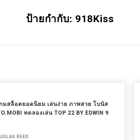
ป้ายกำกับ:
918Kiss
มสล็อตยอดนิยม เล่นง่าย ภาพสวย โบนัส
UTO.MOBI ทดลองเล่น TOP 22 BY EDWIN 9
UGLAS REED