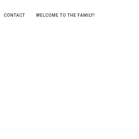
CONTACT
WELCOME TO THE FAMILY!