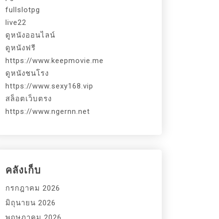
fullslotpg
live22
ดูหนังออนไลน์
ดูหนังฟรี
https://www.keepmovie.me
ดูหนังชนโรง
https://www.sexy168.vip
สล็อตเว็บตรง
https://www.ngernn.net
คลังเก็บ
กรกฎาคม 2026
มิถุนายน 2026
พฤษภาคม 2026