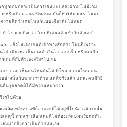
เพียงพอทุกเกมกลายเป็นการเล่นแบบลองผ่านๆไม่มีเกม
หวะหรือเกิดความสนิทสนม มันก็ทำให้พวกเราไม่พบ
าจะมีความคิดว่าเกมไหนก็แบบเดียวกันไปหมด
กำไร มากยิ่งกว่า “เกมที่เล่นแล้วเข้ากับตัวเอง”
uto แล้วไม่เจอเกมที่เข้าทางสักครั้ง โน่นก็เพราะ
 เพียงพอเห็นเกมทำเงินไว แตกเร็ว หรือคนอื่น
าเกมที่กับตัวเองจริงๆไปเลย
ัวเอง: เวลาเห็นคนไหนกันได้กำไรจากเกมไหน คน
รอย่างนั้นกับพวกเราด้วย แต่ที่จริงแล้ว แต่ละคนมีวิธี
นอื่นๆตลอดมิได้มีความหมายว่า
ริงๆไปด้วย
พลิดเพลินบางทีก็อาจจะมิได้อยู่ที่โบนัส แม้กระนั้น
ยเหตุนี้ หากเราเลือกเกมที่ไม่ต้องเร่งเบทหรือกดดัน
ล่นมากยิ่งกว่าเดิมด้วยนั่นเอง