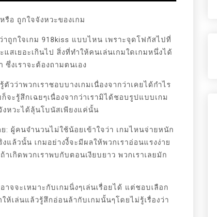
 หรือ ถูกใจจังหวะของเกม
่าถูกใจเกม 918kiss แบบไหน เพราะจุดโฟกัสไปที่
แสเยอะเกินไป สิ่งที่ทำให้คนเล่นเกมใดเกมหนึ่งได้
ว่า ซึ่งเราจะต้องถามตนเอง
ู้ตัวว่าพวกเราชอบบางเกมเนื่องจากว่าเคยได้กำไร
็จะรู้สึกเฉยๆเนื่องจากว่าเรามิได้ชอบรูปแบบเกม
ังหวะได้ลุ้นโบนัสเพียงแค่นั้น
าย: ผู้คนจำนวนไม่ใช้น้อยเข้าใจว่า เกมไหนจ่ายหนัก
ิงแล้วนั้น เกมอย่างงี้จะมีผลให้พวกเราอ่อนแรงง่าย
นถ้าเกิดพวกเราพบกับตอนเงียบยาว พวกเราเลยมัก
อาจจะเหมาะกับเกมนิ่งๆเล่นเรื่อยได้ แต่ชอบเลือก
ล่นแล้วรู้สึกอ่อนล้ากับเกมนั้นๆโดยไม่รู้เรื่องว่า