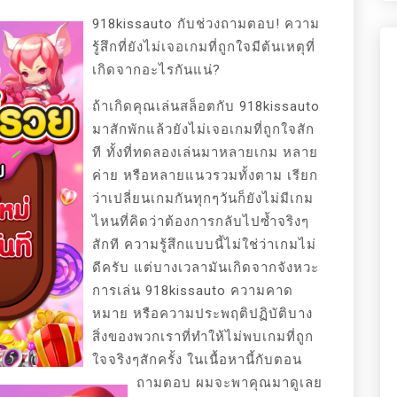
918kissauto กับช่วงถามตอบ! ความ
รู้สึกที่ยังไม่เจอเกมที่ถูกใจมีต้นเหตุที่
เกิดจากอะไรกันแน่?
ถ้าเกิดคุณเล่นสล็อตกับ 918kissauto
มาสักพักแล้วยังไม่เจอเกมที่ถูกใจสัก
ที ทั้งที่ทดลองเล่นมาหลายเกม หลาย
ค่าย หรือหลายแนวรวมทั้งตาม เรียก
ว่าเปลี่ยนเกมกันทุกๆวันก็ยังไม่มีเกม
ไหนที่คิดว่าต้องการกลับไปซ้ำจริงๆ
สักที ความรู้สึกแบบนี้ไม่ใช่ว่าเกมไม่
ดีครับ แต่บางเวลามันเกิดจากจังหวะ
การเล่น 918kissauto ความคาด
หมาย หรือความประพฤติปฏิบัติบาง
สิ่งของพวกเราที่ทำให้ไม่พบเกมที่ถูก
ใจจริงๆสักครั้ง ในเนื้อหานี้กับตอน
ถามตอบ ผมจะพาคุณมาดูเลย