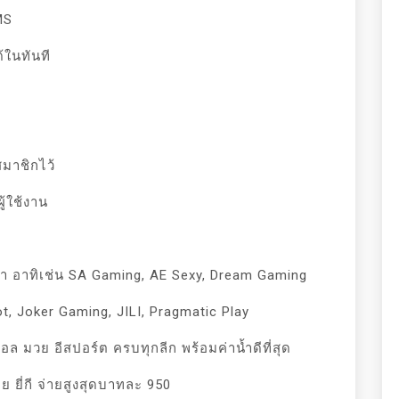
MS
้ในทันที
สมาชิกไว้
ผู้ใช้งาน
า อาทิเช่น SA Gaming, AE Sexy, Dream Gaming
t, Joker Gaming, JILI, Pragmatic Play
 มวย อีสปอร์ต ครบทุกลีก พร้อมค่าน้ำดีที่สุด
ยี่กี จ่ายสูงสุดบาทละ 950