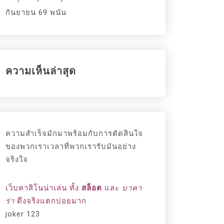
กันยายน 69 พนัน
ความเห็นล่าสุด
ความสำเร็จมักมาพร้อมกับการตัดสินใจ
ของพวกเราเวลาที่พวกเรารับมันอย่าง
จริงใจ
เว็บคาสิโนน่าเล่น ทั้ง
สล็อต
และ
บาคา
ร่า
ตึงจริงแตกบ่อยมาก
joker 123