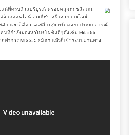
น์ที่ครบถ้วนบริบูรณ์ ครอบคลุมทุกชนิดเกม
สด สล็อตออนไลน์ เกมกีฬา หรือหวยออนไลน์
ำสมัย และก็มีความเสถียรสูง พร้อมมอบประสบการณ์
าะคนที่กำลังมองหาโปรโมชั่นดีๆดังเช่น Mib555
งจากทำการ Mib555 สมัคร แล้วก็เข้าระบบผ่านทาง