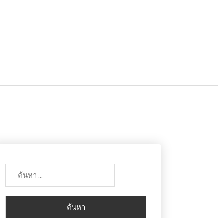
ค้นหา
สำหรับ: