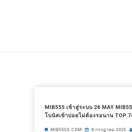
MIB555 เข้าสู่ระบบ 26 MAY MIB555ส
โบนัสเข้าบ่อยไม่ต้องรอนาน TOP 
MIB555S.COM
8 กรกฎาคม 2025