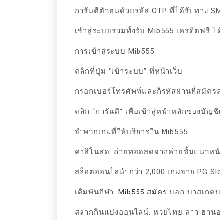
การันตีตัวตนด้วยรหัส OTP ที่ได้รับทาง S
เข้าสู่ระบบรวมทั้งรับ Mib555 เครดิตฟรี ได
การเข้าสู่ระบบ Mib555
คลิกที่ปุ่ม “เข้าระบบ” ที่หน้าเว็บ
กรอกเบอร์โทรศัพท์และก็รหัสผ่านที่สมัคร
คลิก “การันตี” เพื่อเข้าสู่หน้าหลักของบัญชี
จำพวกเกมที่ให้บริการใน Mib555
คาสิโนสด: ถ่ายทอดสดจากค่ายชั้นแนวหน้
สล็อตออนไลน์: กว่า 2,000 เกมจาก PG Slo
เดิมพันกีฬา:
Mib555 สมัคร
บอล บาสเกตบอล
สลากกินแบ่งออนไลน์: หวยไทย ลาว ฮานอย 