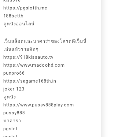
kiss918
https://pgslotth.me
188betth
ดูหนังออนไลน์
เว็บสล็อตและบาคาร่าของโครตดีเว็บนี้
เล่นแล้วรวยจัดๆ
https://918kissauto.tv
https://www.madoohd.com
punpro66
https://sagame168th.in
joker 123
ดูหนัง
https://www.pussy888play.com
pussy888
บาคาร่า
pgslot
pgslot