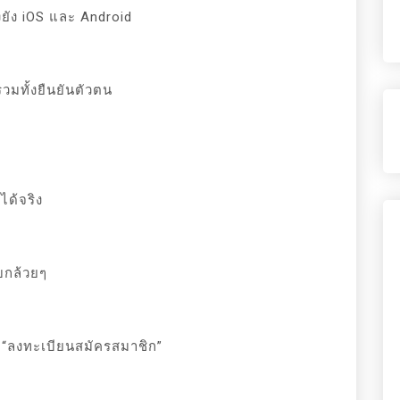
งยัง iOS และ Android
วมทั้งยืนยันตัวตน
ด้จริง
บกล้วยๆ
่ม “ลงทะเบียนสมัครสมาชิก”