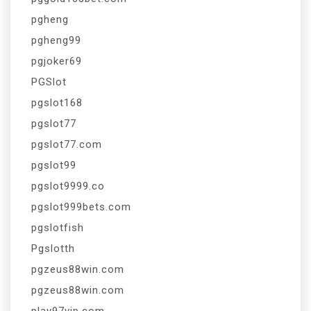
pgheng
pgheng99
pgjoker69
PGSlot
pgslot168
pgslot77
pgslot77.com
pgslot99
pgslot9999.co
pgslot999bets.com
pgslotfish
Pgslotth
pgzeus88win.com
pgzeus88win.com
play97vip.com