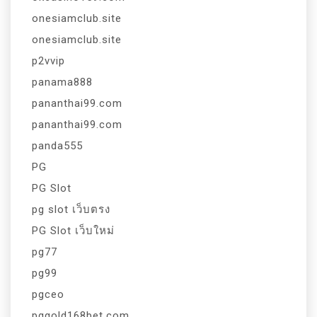
onesiamclub.site
onesiamclub.site
p2vvip
panama888
pananthai99.com
pananthai99.com
panda555
PG
PG Slot
pg slot เว็บตรง
PG Slot เว็บใหม่
pg77
pg99
pgceo
pggold168bet.com