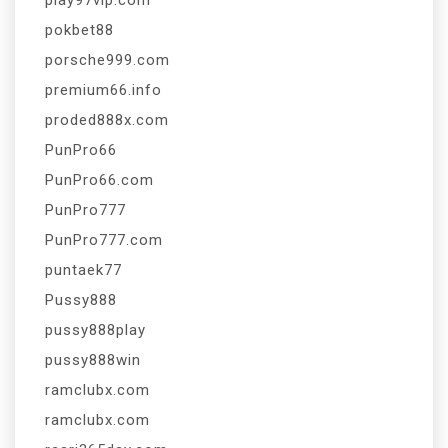
pokbet88
porsche999.com
premium66.info
proded888x.com
PunPro66
PunPro66.com
PunPro777
PunPro777.com
puntaek77
Pussy888
pussy888play
pussy888win
ramclubx.com
ramclubx.com