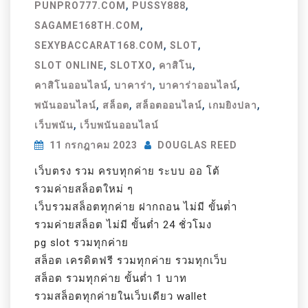
,
,
PUNPRO777.COM
PUSSY888
,
SAGAME168TH.COM
,
,
SEXYBACCARAT168.COM
SLOT
,
,
,
SLOT ONLINE
SLOTXO
คาสิโน
,
,
,
คาสิโนออนไลน์
บาคาร่า
บาคาร่าออนไลน์
,
,
,
,
พนันออนไลน์
สล็อต
สล็อตออนไลน์
เกมยิงปลา
,
เว็บพนัน
เว็บพนันออนไลน์
11 กรกฎาคม 2023
DOUGLAS REED
เว็บตรง รวม ครบทุกค่าย ระบบ ออ โต้
รวมค่ายสล็อตใหม่ ๆ
เว็บรวมสล็อตทุกค่าย ฝากถอน ไม่มี ขั้นต่ํา
รวมค่ายสล็อต ไม่มี ขั้นต่ำ 24 ชั่วโมง
pg slot รวมทุกค่าย
สล็อต เครดิตฟรี รวมทุกค่าย รวมทุกเว็บ
สล็อต รวมทุกค่าย ขั้นต่ำ 1 บาท
รวมสล็อตทุกค่ายในเว็บเดียว wallet