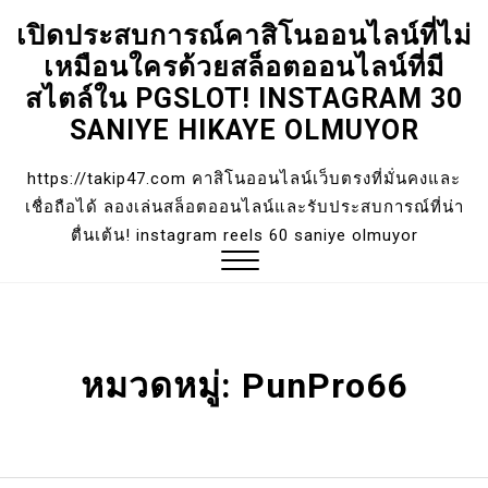
เปิดประสบการณ์คาสิโนออนไลน์ที่ไม่
Skip
เหมือนใครด้วยสล็อตออนไลน์ที่มี
to
content
สไตล์ใน PGSLOT! INSTAGRAM 30
SANIYE HIKAYE OLMUYOR
https://takip47.com คาสิโนออนไลน์เว็บตรงที่มั่นคงและ
เชื่อถือได้ ลองเล่นสล็อตออนไลน์และรับประสบการณ์ที่น่า
ตื่นเต้น! instagram reels 60 saniye olmuyor
Close
Menu
หมวดหมู่:
PunPro66