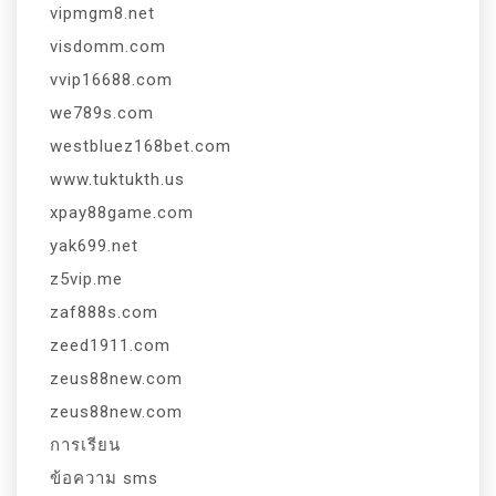
vipmgm8.net
visdomm.com
vvip16688.com
we789s.com
westbluez168bet.com
www.tuktukth.us
xpay88game.com
yak699.net
z5vip.me
zaf888s.com
zeed1911.com
zeus88new.com
zeus88new.com
การเรียน
ข้อความ sms