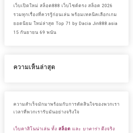
เว็บเปิดใหม่ สล็อต888 เว็บไซต์ตรง สล็อต 2026
รวมทุกเรื่องที่ควรรู้ก่อนเล่น พร้อมเทคนิคเลือกเกม
ยอดนิยม ใหม่ล่าสุด Top 71 by Dacia Jin888.asia
15 กันยายน 69 พนัน
ความเห็นล่าสุด
ความสำเร็จมักมาพร้อมกับการตัดสินใจของพวกเรา
เวลาที่พวกเรารับมันอย่างจริงใจ
เว็บคาสิโนน่าเล่น ทั้ง
สล็อต
และ
บาคาร่า
ตึงจริง