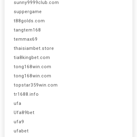
sunny9999club.com
suppergame
t88golds.com
tangtem168
temmax69
thaisiambet.store
tia8kingbet.com
tong168win.com
tong168win.com
topstar359win.com
tr1688.info
ufa
Ufa89bet
ufa9
ufabet