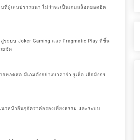
ี่ผู้เล่นปรารถนา ไม่ว่าจะเป็นเกมสล็อตยอดฮิต
าสู่ระบบ
Joker Gaming และ Pragmatic Play ที่ขึ้น
สวยชัด
ยทอดสด มีเกมดังอย่างบาคาร่า รูเล็ต เสือมังกร
แนวหน้าอื่นๆอัตราต่อรองเที่ยงธรรม และระบบ