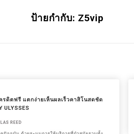
ป้ายกำกับ:
Z5vip
รดิตฟรี แตกง่ายเห็นผลเร็วคาสิโนสดชัด
BY ULYSSES
LAS REED
ุคปัจจุบัน ด้วยระบบการให้บริการที่นำสมัยรวมทั้ง