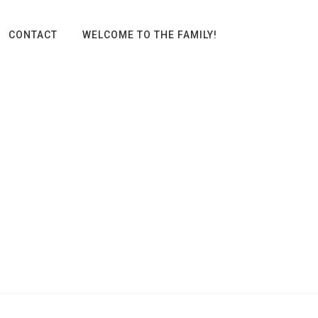
CONTACT
WELCOME TO THE FAMILY!