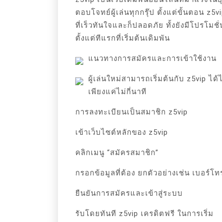
ตอบโจทย์ผู้เล่นทุกกรุ๊ป ตั้งแต่ขั้นตอน z5v
ที่เร็วทันใจและก็ปลอดภัย ทั้งยังมีโปรโมช
ตั้งแต่ทีแรกที่เริ่มต้นเดิมพัน
แนวทางการสมัครและการเข้าใช้งาน
ผู้เล่นใหม่สามารถเริ่มต้นกับ z5vip ได
เพียงแค่ไม่กี่นาที
การลงทะเบียนเป็นสมาชิก z5vip
เข้าเว็บไซต์หลักของ z5vip
คลิกเมนู “สมัครสมาชิก”
กรอกข้อมูลที่ต้อง ยกตัวอย่างเช่น เบอร์โ
ยืนยันการสมัครและเข้าสู่ระบบ
รับโดยทันที z5vip เครดิตฟรี ในการเริ่ม