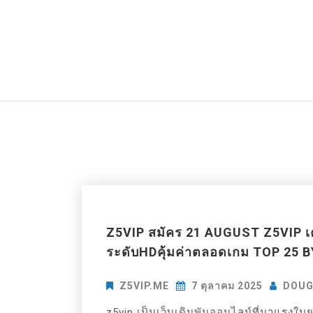
Z5VIP สมัคร 21 AUGUST Z5VIP เค
ระดับHDคุ้มค่าตลอดเกม TOP 25 
Z5VIP.ME
7 ตุลาคม 2025
DOUG
z5vip เป็นเว็บเดิมพันออนไลน์ที่มาแรงในย