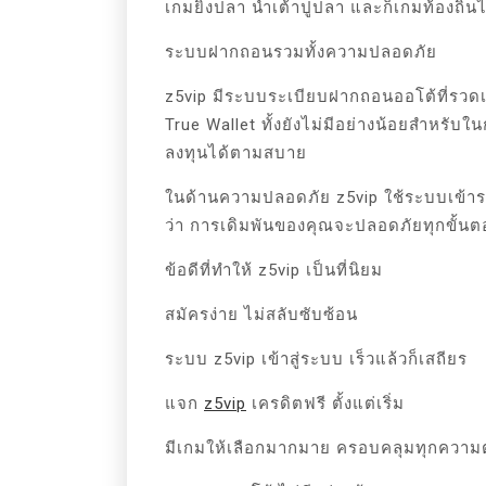
เกมยิงปลา น้ำเต้าปูปลา และก็เกมท้องถิ่นไท
ระบบฝากถอนรวมทั้งความปลอดภัย
z5vip มีระบบระเบียบฝากถอนออโต้ที่รวดเร
True Wallet ทั้งยังไม่มีอย่างน้อยสำหรับใ
ลงทุนได้ตามสบาย
ในด้านความปลอดภัย z5vip ใช้ระบบเข้ารหัสขั
ว่า การเดิมพันของคุณจะปลอดภัยทุกขั้น
ข้อดีที่ทำให้ z5vip เป็นที่นิยม
สมัครง่าย ไม่สลับซับซ้อน
ระบบ z5vip เข้าสู่ระบบ เร็วแล้วก็เสถียร
แจก
z5vip
เครดิตฟรี ตั้งแต่เริ่ม
มีเกมให้เลือกมากมาย ครอบคลุมทุกความ