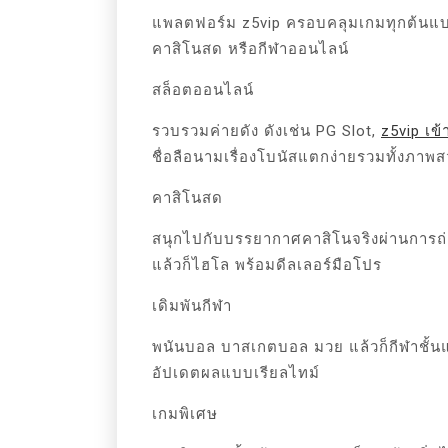
แพลตฟอร์ม z5vip ครอบคลุมเกมทุกต้นแบบท
คาสิโนสด หรือกีฬาออนไลน์
สล็อตออนไลน์
รวบรวมค่ายดัง ดังเช่น PG Slot,
z5vip เข้
ชื่อลือนามเรื่องโบนัสแตกง่ายรวมทั้งภาพ
คาสิโนสด
สนุกไปกับบรรยากาศคาสิโนจริงผ่านการถ่า
แล้วก็ไฮโล พร้อมดีลเลอร์มือโปร
เดิมพันกีฬา
พนันบอล บาสเกตบอล มวย แล้วก็กีฬาชั้น
อัปเดตผลแบบเรียลไทม์
เกมพิเศษ