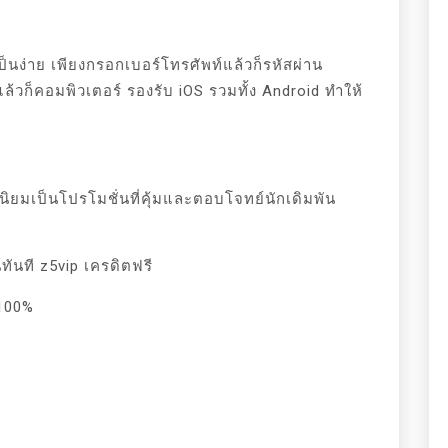
ป็นง่าย เพียงกรอกเบอร์โทรศัพท์แล้วก็รหัสผ่าน
้วก็คอมพิวเตอร์ รองรับ iOS รวมทั้ง Android ทำให้
ี่นิยมเป็นโปรโมชั่นที่คุ้มและตอบโจทย์นักเดิมพัน
ทันที z5vip เครดิตฟรี
 100%