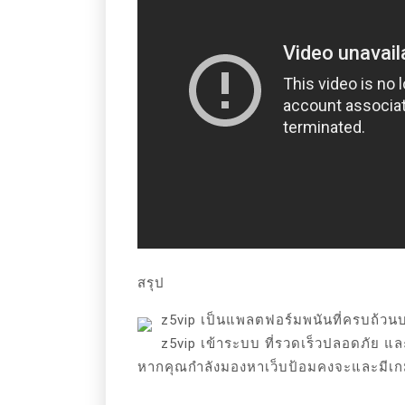
สรุป
z5vip เป็นแพลตฟอร์มพนันที่ครบถ้วนบริ
z5vip เข้าระบบ ที่รวดเร็วปลอดภัย และ
หากคุณกำลังมองหาเว็บป้อมคงจะและมีเกม
…