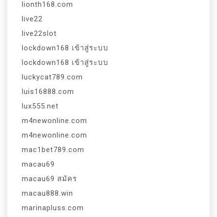
lionth168.com
live22
live22slot
lockdown168 เข้าสู่ระบบ
lockdown168 เข้าสู่ระบบ
luckycat789.com
luis16888.com
lux555.net
m4newonline.com
m4newonline.com
mac1bet789.com
macau69
macau69 สมัคร
macau888.win
marinapluss.com