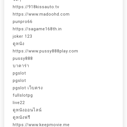
https://918kissauto.tv
https://www.madoohd.com
punpro66
https://sagame168th.in
joker 123
ดูหนัง
https://www.pussy888play.com
pussy888
บาคาร่า
pgslot
pgslot
pgslot เว็บตรง
fullslotpg
live22
ดูหนังออนไลน์
ดูหนังฟรี
https://www.keepmovie.me