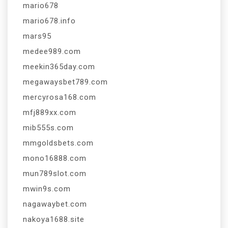
mario678
mario678.info
mars95
medee989.com
meekin365day.com
megawaysbet789.com
mercyrosa168.com
mfj889xx.com
mib555s.com
mmgoldsbets.com
mono16888.com
mun789slot.com
mwin9s.com
nagawaybet.com
nakoya1688.site