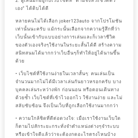
2. ผู้เล่นมักอยู่กับเว็บไซต์ที่ “ตามจังหวะชีวิตตัว
เอง” ได้ดิบได้ดี
หลายคนไม่ได้เลือก joker123auto จากโปรโมชัน
เท่านั้นนะครับ แม้กระนั้นเลือกจากความรู้สึกที่ว่า
เว็บนั้นเข้ากับแบบอย่างการเล่นและก็เวลาชีวิต
ของตัวเองจริงๆใช้งานในระยะสั้นได้ดี สร้างความ
สนิทสนมได้มากกว่าเว็บอื่นๆก็ทำให้อยู่ได้นานขึ้น
ด้วย
• เว็บไซต์ที่ใช้งานง่ายในเวลาสั้นๆ: คนเล่นเป็น
จำนวนมากไม่ได้มีเวลาเล่นกันยาวหรอกครับ บาง
บุคคลเล่นระหว่างพัก ก่อนนอน หรือตอนเดินทาง
ด้วยซ้ำ เว็บไซต์ที่เข้าไวออกไว ใช้งานง่าย และไม่
สลับซับซ้อน จึงเป็นเว็บที่ถูกเลือกใช้งานมากกว่า
• ความใกล้ชิดที่ดีต่อดวงใจ: เมื่อเราใช้งานเว็บใด
ก็ตามไปสักระยะกระทั่งจำตำแหน่งต่างๆจำระบบ
หรือเข้าใจดีแล้วว่าจะต้องกดอะไรตรงไหนบ้าง