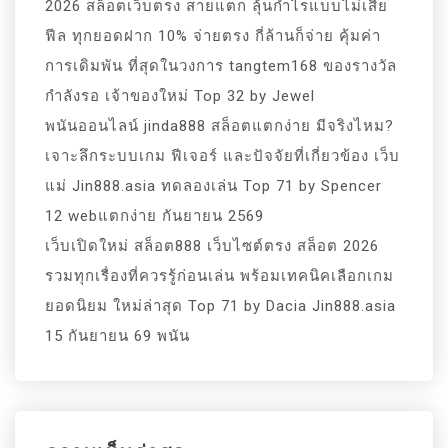
2026 สล็อตเว็บตรง สายแตก ลุ้นกำไรแบบไม่เสีย
ฟีล ทุกยอดฝาก 10% จ่ายตรง กี่ล้านก็จ่าย คุ้มค่า
การเดิมพัน ที่สุดในวงการ tangtem168 ของรางวัล
กำลังรอ เจ้าของใหม่ Top 32 by Jewel
พนันออนไลน์ jinda888 สล็อตแตกง่าย มีจริงไหม?
เจาะลึกระบบเกม ฟีเจอร์ และปัจจัยที่เกี่ยวข้อง เว็บ
แม่ Jin888.asia ทดลองเล่น Top 71 by Spencer
12 webแตกง่าย กันยายน 2569
เว็บเปิดใหม่ สล็อต888 เว็บไซต์ตรง สล็อต 2026
รวมทุกเรื่องที่ควรรู้ก่อนเล่น พร้อมเทคนิคเลือกเกม
ยอดนิยม ใหม่ล่าสุด Top 71 by Dacia Jin888.asia
15 กันยายน 69 พนัน