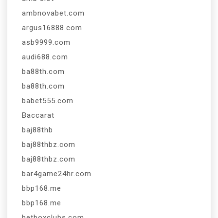
ambnovabet.com
argus16888.com
asb9999.com
audi688.com
ba88th.com
ba88th.com
babet555.com
Baccarat
baj88thb
baj88thbz.com
baj88thbz.com
bar4game24hr.com
bbp168.me
bbp168.me
betboxclubs.com