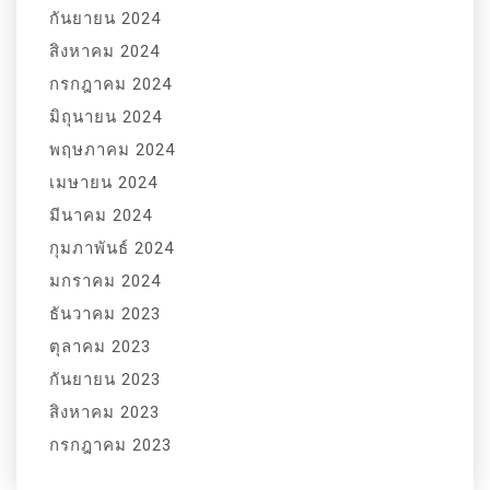
กันยายน 2024
สิงหาคม 2024
กรกฎาคม 2024
มิถุนายน 2024
พฤษภาคม 2024
เมษายน 2024
มีนาคม 2024
กุมภาพันธ์ 2024
มกราคม 2024
ธันวาคม 2023
ตุลาคม 2023
กันยายน 2023
สิงหาคม 2023
กรกฎาคม 2023