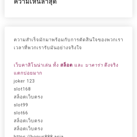
ความเห็นล่าสุด
ความสำเร็จมักมาพร้อมกับการตัดสินใจของพวกเรา
เวลาที่พวกเรารับมันอย่างจริงใจ
เว็บคาสิโนน่าเล่น ทั้ง
สล็อต
และ
บาคาร่า
ตึงจริง
แตกบ่อยมาก
joker 123
slot168
สล็อตเว็บตรง
slot99
slot66
สล็อตเว็บตรง
สล็อตเว็บตรง
https://bonus888.asia