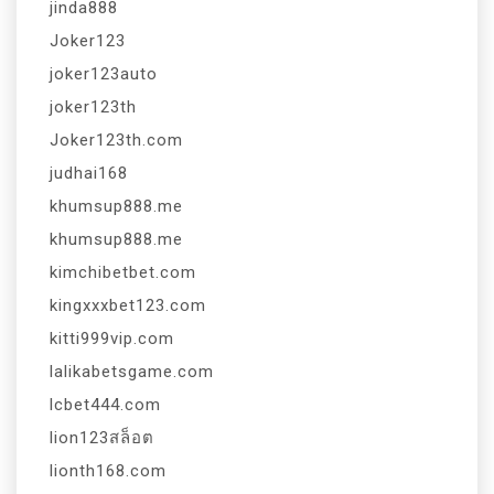
jinda888
Joker123
joker123auto
joker123th
Joker123th.com
judhai168
khumsup888.me
khumsup888.me
kimchibetbet.com
kingxxxbet123.com
kitti999vip.com
lalikabetsgame.com
lcbet444.com
lion123สล็อต
lionth168.com