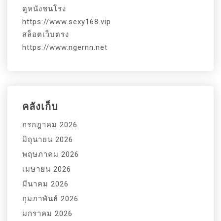
ดูหนังชนโรง
https://www.sexy168.vip
สล็อตเว็บตรง
https://www.ngernn.net
คลังเก็บ
กรกฎาคม 2026
มิถุนายน 2026
พฤษภาคม 2026
เมษายน 2026
มีนาคม 2026
กุมภาพันธ์ 2026
มกราคม 2026