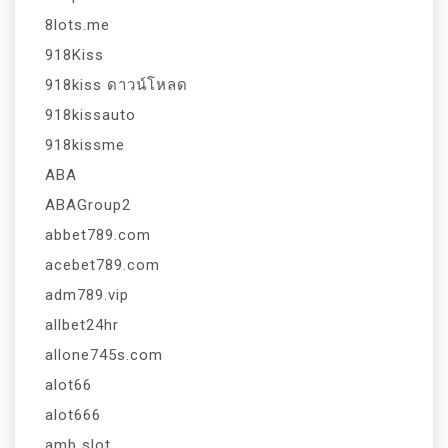
8lots.me
918Kiss
918kiss ดาวน์โหลด
918kissauto
918kissme
ABA
ABAGroup2
abbet789.com
acebet789.com
adm789.vip
allbet24hr
allone745s.com
alot66
alot666
amb slot