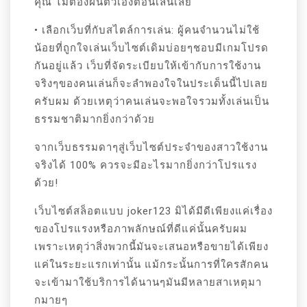
คุณ ไม่ต้องฝืนตัวเองตอนเล่นเลย
• เลือกเว็บที่กับสไตล์การเล่น: ผู้คนจำนวนไม่ใช้
น้อยที่ถูกใจเล่นเว็บไซต์เดิมบ่อยๆชอบมีเกมโปรด
กันอยู่แล้ว เว็บที่จัดระเบียบให้เข้ากับการใช้งาน
จริงๆของคนเล่นก็จะลำพองใจในประเด็นนี้ไปเลย
ครับผม ด้วยเหตุว่าคนเล่นจะพอใจรวมทั้งเล่นเป็น
ธรรมชาติมากยิ่งกว่าด้วย
จากเว็บธรรมดาๆสู่เว็บไซต์ประจำของสาวใช้งาน
จริงได้ 100% ควรจะมีอะไรมากยิ่งกว่าโปรแรง
ด้วย!
เว็บไซต์สล็อตแบบ joker123 มิได้มีดีเพียงแค่เรื่อง
ของโปรแรงหรือภาพลักษณ์ที่ดีแค่นั้นครับผม
เพราะเหตุว่าสิ่งพวกนี้มันจะเสนอหรือขายได้เพียง
แค่ในระยะแรกเท่านั้น แม้กระนั้นการที่ใครสักคน
จะเข้ามาใช้บริการได้นานๆมันมีหลายสาเหตุมา
กมายๆ