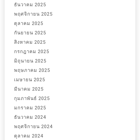
ธันวาคม 2025
พฤศจิกายน 2025
ตุลาคม 2025
กันยายน 2025
สิงหาคม 2025
กรกฎาคม 2025
มิถุนายน 2025
พฤษภาคม 2025
เมษายน 2025
มีนาคม 2025
กุมภาพันธ์ 2025
มกราคม 2025
ธันวาคม 2024
พฤศจิกายน 2024
ตุลาคม 2024