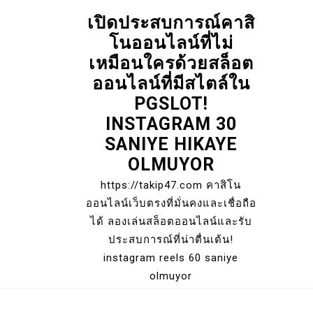
เปิดประสบการณ์คาสิ
Skip
โนออนไลน์ที่ไม่
to
content
เหมือนใครด้วยสล็อต
ออนไลน์ที่มีสไตล์ใน
PGSLOT!
INSTAGRAM 30
SANIYE HIKAYE
OLMUYOR
https://takip47.com คาสิโน
ออนไลน์เว็บตรงที่มั่นคงและเชื่อถือ
ได้ ลองเล่นสล็อตออนไลน์และรับ
ประสบการณ์ที่น่าตื่นเต้น!
instagram reels 60 saniye
olmuyor