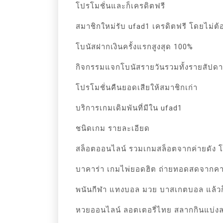
โปรโมชั่นและก็เครดิตฟรี
สมาชิกใหม่รับ ufad1 เครดิตฟรี โดยไม่ต
โบนัสฝากเงินครั้งแรกสูงสุด 100%
กิจกรรมแจกโบนัสรายวันรวมทั้งรายสัปดา
โปรโมชั่นคืนยอดเสียให้สมาชิกเก่า
บริการเกมเดิมพันที่มีใน ufad1
ชนิดเกม รายละเอียด
สล็อตออนไลน์ รวมเกมสล็อตจากค่ายดัง 
บาคาร่า เกมไพ่ยอดฮิต ถ่ายทอดสดจากคา
พนันกีฬา แทงบอล มวย บาสเกตบอล แล้วก็
หวยออนไลน์ ลอตเตอรี่ไทย สลากกินแบ่งลาว