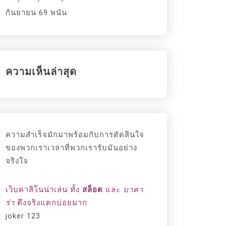
กันยายน 69 พนัน
ความเห็นล่าสุด
ความสำเร็จมักมาพร้อมกับการตัดสินใจ
ของพวกเราเวลาที่พวกเรารับมันอย่าง
จริงใจ
เว็บคาสิโนน่าเล่น ทั้ง
สล็อต
และ
บาคา
ร่า
ตึงจริงแตกบ่อยมาก
joker 123