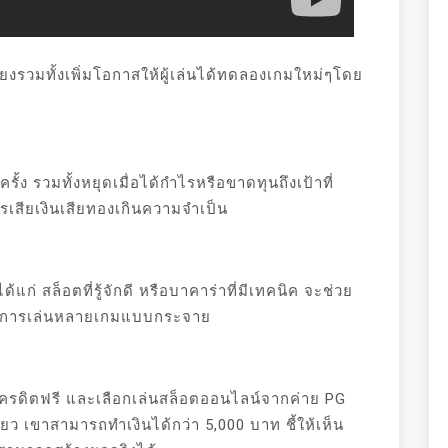
ยงรวมทั้งเพิ่มโอกาสให้ผู้เล่นได้ทดลองเกมใหม่ๆโดย
ง รวมทั้งหยุดเมื่อได้กำไรหรือขาดทุนถึงเป้าที่
ารเสียเงินเสียทองเกินความจำเป็น
ด้แก่ สล็อตที่รู้จักดี หรือบาคาร่าที่มีเทคนิค จะช่วย
ว่าการเล่นหลายเกมแบบกระจาย
ครดิตฟรี และเลือกเล่นสล็อตออนไลน์จากค่าย PG
ว เขาสามารถทำเงินได้กว่า 5,000 บาท ชี้ให้เห็น