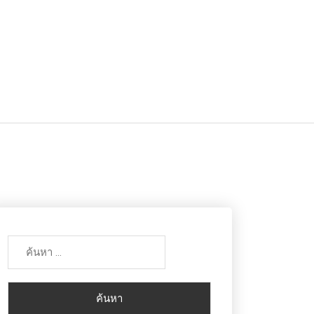
ค้นหา
สำหรับ: