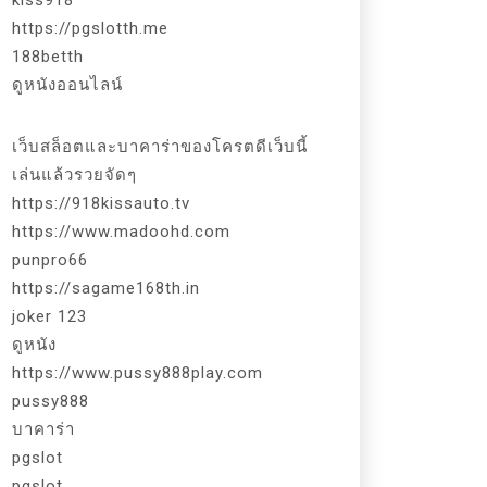
kiss918
https://pgslotth.me
188betth
ดูหนังออนไลน์
เว็บสล็อตและบาคาร่าของโครตดีเว็บนี้
เล่นแล้วรวยจัดๆ
https://918kissauto.tv
https://www.madoohd.com
punpro66
https://sagame168th.in
joker 123
ดูหนัง
https://www.pussy888play.com
pussy888
บาคาร่า
pgslot
pgslot