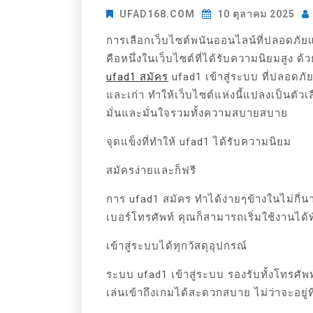
UFAD168.COM
10 ตุลาคม 2025
การเลือกเว็บไซต์พนันออนไลน์ที่ปลอดภัยแล
คือหนึ่งในเว็บไซต์ที่ได้รับความนิยมสูง ด้
ufad1 สมัคร
ufad1 เข้าสู่ระบบ ที่ปลอดภัย
และเก่า ทำให้เว็บไซต์แห่งนี้แปลงเป็นตัว
มั่นและมั่นใจรวมทั้งความสบายสบาย
จุดแข็งที่ทำให้ ufad1 ได้รับความนิยม
สมัครง่ายและก็ฟรี
การ ufad1 สมัคร ทำได้ง่ายๆข้างในไม่กี่นา
เบอร์โทรศัพท์ คุณก็สามารถเริ่มใช้งานได้ทั
เข้าสู่ระบบได้ทุกวัสดุอุปกรณ์
ระบบ ufad1 เข้าสู่ระบบ รองรับทั้งโทรศัพท์
เล่นเข้าถึงเกมได้สะดวกสบาย ไม่ว่าจะอยู