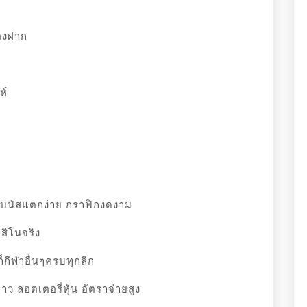
้องฝาก
ห์
โบนัสแตกง่าย กราฟิกงดงาม
สิโนจริง
กีฬาอื่นๆครบทุกลีก
 ลอตเตอรี่หุ้น อัตราจ่ายสูง