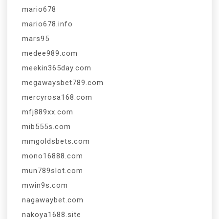
mario678
mario678.info
mars95
medee989.com
meekin365day.com
megawaysbet789.com
mercyrosa168.com
mfj889xx.com
mib555s.com
mmgoldsbets.com
mono16888.com
mun789slot.com
mwin9s.com
nagawaybet.com
nakoya1688.site