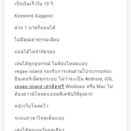
เบิกเงินเร็วใน 10 วิ
Keyword Suggest:
ฝาก 1 บาทก็ถอนได้
ไม่มีคุณค่าธรรมเนียม
ถอนได้ไม่จำกัดรอบ
เล่นได้ทุกอุปกรณ์ ไม่ต้องโหลดแอป
vegas-island รองรับการเล่นผ่านโปรแกรมท่อง
อินเตอร์เน็ตทุกระบบ ไม่ว่าจะเป็น Android, iOS,
vegas-island เครดิตฟรี
Windows หรือ Mac ไม่
ต้องดาวน์โหลดแอปพลิเคชันให้ยุ่งยาก
หน้าเว็บโหลดไว
ระบบภาษาไทยเต็มแบบ
เล่นได้ทุกเกมในยูสเดียว