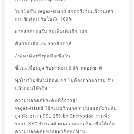
โปรโมชั่น vegas-island แจกจริงวันแล้ววันเล่า
สมาชิกใหม่ รับโบนัส 100%
ฝากแรกของวัน รับเพิ่มเติมอีก 10%
คืนยอดเสีย 5% รายสัปดาห์
ลุ้นเครดิตฟรีทุกเมื่อเชื่อวัน
ชี้แนะเพื่อนฝูง รับค่าคอม 0.8% ตลอดชาติ
ทุกโปรโมชั่นไม่ต้องแชร์ ไม่ต้องทำกิจกรรม รับ
แล้วถอนได้จริง
ความปลอดภัยระดับที่ถือว่าสูง
vegas-island ใช้ระบบรักษาความปลอดภัยระดับ
สูง ดังเช่นว่า SSL 256-bit Encryption รวมทั้ง
ระบบ KYC รับรองตัวตนก่อนถอนเงิน เพื่อให้เกิด
ความปลอดภัยของสมาชิกทุกท่าน