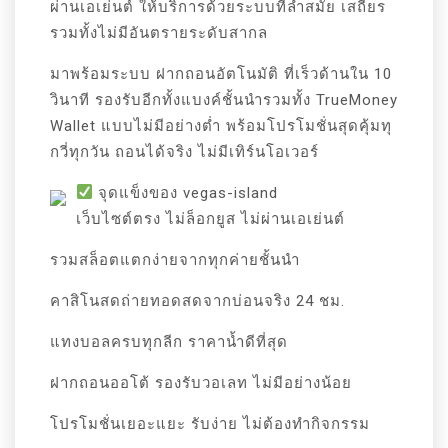
ผ่านเอเย่นต์ ให้บริการด้วยระบบที่ล้ำสมัย เสถียร
รวมทั้งไม่มีอันตรายระดับสากล
มาพร้อมระบบ ฝากถอนอัตโนมัติ ที่เร็วด้านใน 10
วินาที รองรับอีกทั้งแบงค์ชั้นนำรวมทั้ง TrueMoney
Wallet แบบไม่มีอย่างต่ำ พร้อมโปรโมชั่นสุดคุ้มทุ
กวี่ทุกวัน ถอนได้จริง ไม่มีเทิร์นโอเวอร์
จุดแข็งของ vegas-island
เว็บไซต์ตรง ไม่ล็อกยูส ไม่ผ่านเอเย่นต์
รวมสล็อตแตกง่ายจากทุกค่ายชั้นนำ
คาสิโนสดถ่ายทอดสดจากบ่อนจริง 24 ชม.
แทงบอลครบทุกลีก ราคาน้ำดีที่สุด
ฝากถอนออโต้ รองรับวอเลท ไม่มีอย่างน้อย
โปรโมชั่นเยอะแยะ รับง่าย ไม่ต้องทำกิจกรรม