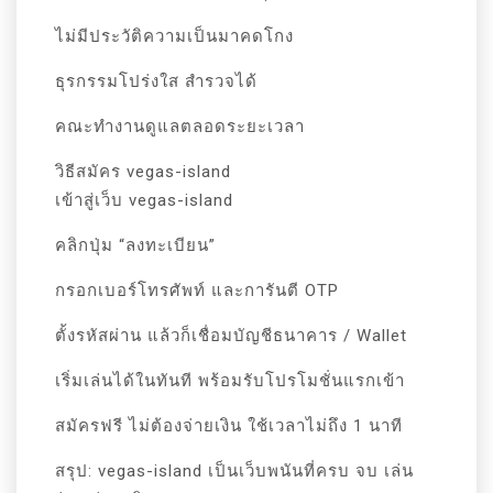
ไม่มีประวัติความเป็นมาคดโกง
ธุรกรรมโปร่งใส สำรวจได้
คณะทำงานดูแลตลอดระยะเวลา
วิธีสมัคร vegas-island
เข้าสู่เว็บ vegas-island
คลิกปุ่ม “ลงทะเบียน”
กรอกเบอร์โทรศัพท์ และการันตี OTP
ตั้งรหัสผ่าน แล้วก็เชื่อมบัญชีธนาคาร / Wallet
เริ่มเล่นได้ในทันที พร้อมรับโปรโมชั่นแรกเข้า
สมัครฟรี ไม่ต้องจ่ายเงิน ใช้เวลาไม่ถึง 1 นาที
สรุป: vegas-island เป็นเว็บพนันที่ครบ จบ เล่น