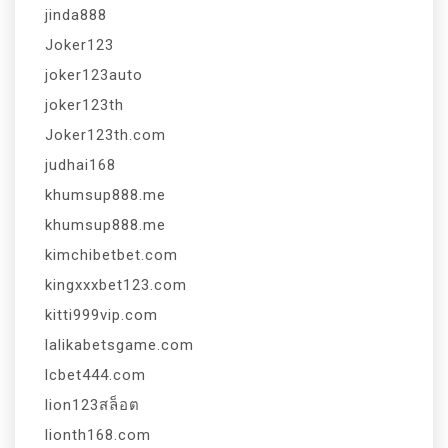
jinda888
Joker123
joker123auto
joker123th
Joker123th.com
judhai168
khumsup888.me
khumsup888.me
kimchibetbet.com
kingxxxbet123.com
kitti999vip.com
lalikabetsgame.com
lcbet444.com
lion123สล็อต
lionth168.com