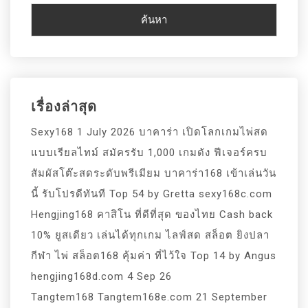
เรื่องล่าสุด
Sexy168 1 July 2026 บาคาร่า เปิดโลกเกมไพ่สด
แบบเรียลไทม์ สมัครรับ 1,000 เกมดัง ฟีเจอร์ครบ
สัมผัสโต๊ะสดระดับพรีเมียม บาคาร่า168 เข้าเล่นวัน
นี้ รับโปรดีทันที Top 54 by Gretta sexy168c.com
Hengjing168 คาสิโน ที่ดีที่สุด ของไทย Cash back
10% ยูสเดียว เล่นได้ทุกเกม ไลฟ์สด สล็อต ยิงปลา
กีฬา ไพ่ สล็อต168 คุ้มค่า ที่ไว้ใจ Top 14 by Angus
hengjing168d.com 4 Sep 26
Tangtem168 Tangtem168e.com 21 September