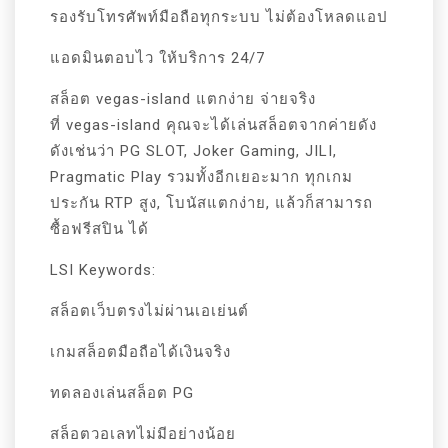
รองรับโทรศัพท์มือถือทุกระบบ ไม่ต้องโหลดแอป
แอดมินตอบไว ให้บริการ 24/7
สล็อต vegas-island แตกง่าย จ่ายจริง
ที่ vegas-island คุณจะได้เล่นสล็อตจากค่ายดัง
ดังเช่นว่า PG SLOT, Joker Gaming, JILI,
Pragmatic Play รวมทั้งอีกเยอะมาก ทุกเกม
ประกัน RTP สูง, โบนัสแตกง่าย, แล้วก็สามารถ
ซื้อฟรีสปิน ได้
LSI Keywords:
สล็อตเว็บตรงไม่ผ่านเอเย่นต์
เกมสล็อตมือถือได้เงินจริง
ทดลองเล่นสล็อต PG
สล็อตวอเลทไม่มีอย่างน้อย