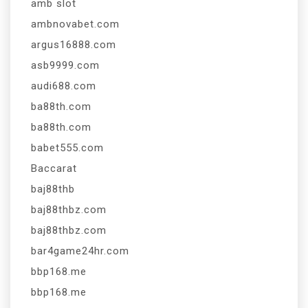
amb slot
ambnovabet.com
argus16888.com
asb9999.com
audi688.com
ba88th.com
ba88th.com
babet555.com
Baccarat
baj88thb
baj88thbz.com
baj88thbz.com
bar4game24hr.com
bbp168.me
bbp168.me