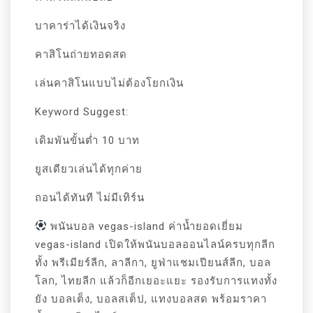
บาคาร่าได้เงินจริง
คาสิโนถ่ายทอดสด
เล่นคาสิโนแบบไม่ต้องโยกเงิน
Keyword Suggest:
เดิมพันขั้นต่ำ 10 บาท
ยูสเดียวเล่นได้ทุกค่าย
ถอนได้ทันที ไม่มีเทิร์น
พนันบอล vegas-island ค่าน้ำยอดเยี่ยม
vegas-island เปิดให้พนันบอลออนไลน์ครบทุกลีก
ทั้ง พรีเมียร์ลีก, ลาลีกา, ยูฟ่าแชมเปียนส์ลีก, บอล
โลก, ไทยลีก แล้วก็อีกเยอะแยะ รองรับการแทงทั้ง
ยัง บอลเต็ง, บอลสเต็ป, แทงบอลสด พร้อมราคา