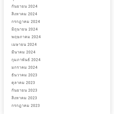
กันยายน 2024
สิงหาคม 2024
กรกฎาคม 2024
มิถุนายน 2024
พฤษภาคม 2024
เมษายน 2024
มีนาคม 2024
กุมภาพันธ์ 2024
มกราคม 2024
ธันวาคม 2023
ตุลาคม 2023
กันยายน 2023
สิงหาคม 2023
กรกฎาคม 2023