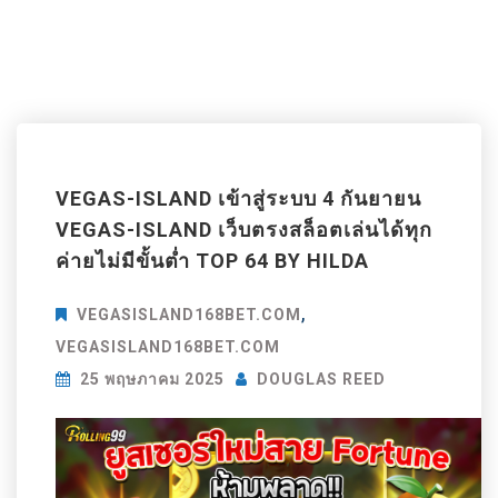
VEGAS-ISLAND เข้าสู่ระบบ 4 กันยายน
VEGAS-ISLAND เว็บตรงสล็อตเล่นได้ทุก
ค่ายไม่มีขั้นต่ำ TOP 64 BY HILDA
,
VEGASISLAND168BET.COM
VEGASISLAND168BET.COM
25 พฤษภาคม 2025
DOUGLAS REED