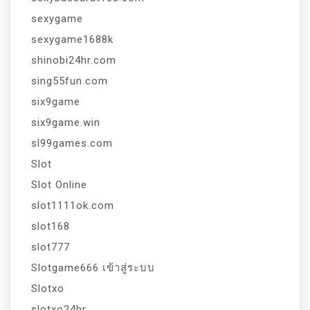
sexygame
sexygame1688k
shinobi24hr.com
sing55fun.com
six9game
six9game.win
sl99games.com
Slot
Slot Online
slot1111ok.com
slot168
slot777
Slotgame666 เข้าสู่ระบบ
Slotxo
slotxo24hr