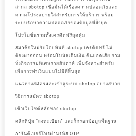
สากล sbotop เชื่อมั่นได้เรื่องความปลอดภัยและ
ความโปร่งสบายใสสำหรับการให้บริการ พร้อม
ระบบรักษาความปลอดภัยของข้อมูลที่ล้ำยุค
โปรโมชั่นรวมทั้งเครดิตฟรีสุดคุ้ม
สมาชิกใหม่รับโดยทันที sbotop เครดิตฟรี ไม่
ต้องฝากก่อน พร้อมโบนัสเติมเงิน คืนยอดเสีย รวม
ทั้งกิจกรรมพิเศษรายสัปดาห์ เพิ่มจังหวะสำหรับ
เพื่อการทำเงินแบบไม่มีที่สิ้นสุด
แนวทางสมัครและเข้าสู่ระบบ sbotop อย่างสบาย
วิธีการสมัคร sbotop
เข้าเว็บไซต์หลักของ sbotop
คลิกที่ปุ่ม “ลงทะเบียน” และก็กรอกข้อมูลพื้นฐาน
การันตีเบอร์โทรผ่านรหัส OTP