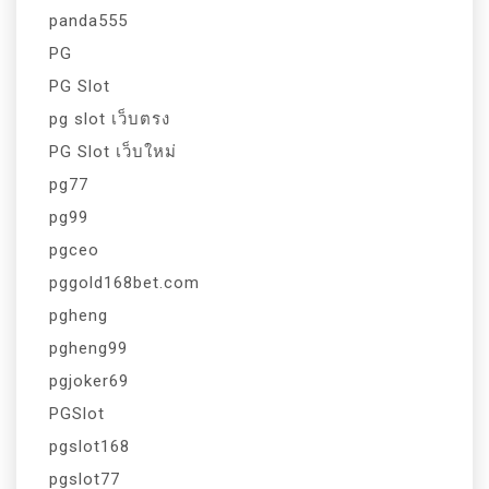
panda555
PG
PG Slot
pg slot เว็บตรง
PG Slot เว็บใหม่
pg77
pg99
pgceo
pggold168bet.com
pgheng
pgheng99
pgjoker69
PGSlot
pgslot168
pgslot77