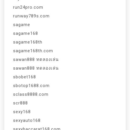
run24pro.com
runway789s.com
sagame
sagame168
sagame168th
sagame168th.com
sawan888 ทดลองเล่น
sawan888 ทดลองเล่น
sbobet168
sbotop1688.com
sclass8888.com
scr888
sexy168
sexyauto168
sexybaccarat168.com