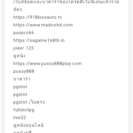
เว็บสล็อตและบาคาร่าของโครตดีเว็บนี้เล่นแล้วรวย
จัดๆ
https://918kissauto.tv
https://www.madoohd.com
punpro66
https://sagame168th.in
joker 123
ดูหนัง
https://www.pussy888play.com
pussy888
บาคาร่า
pgslot
pgslot
pgslot เว็บตรง
fullslotpg
live22
ดูหนังออนไลน์