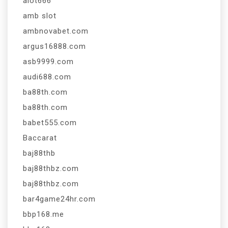
alot666
amb slot
ambnovabet.com
argus16888.com
asb9999.com
audi688.com
ba88th.com
ba88th.com
babet555.com
Baccarat
baj88thb
baj88thbz.com
baj88thbz.com
bar4game24hr.com
bbp168.me