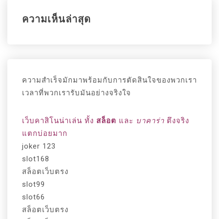
ความเห็นล่าสุด
ความสำเร็จมักมาพร้อมกับการตัดสินใจของพวกเรา
เวลาที่พวกเรารับมันอย่างจริงใจ
เว็บคาสิโนน่าเล่น ทั้ง
สล็อต
และ
บาคาร่า
ตึงจริง
แตกบ่อยมาก
joker 123
slot168
สล็อตเว็บตรง
slot99
slot66
สล็อตเว็บตรง