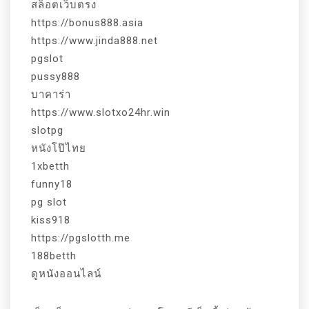
สล็อตเว็บตรง
https://bonus888.asia
https://www.jinda888.net
pgslot
pussy888
บาคาร่า
https://www.slotxo24hr.win
slotpg
หนังโป๊ไทย
1xbetth
funny18
pg slot
kiss918
https://pgslotth.me
188betth
ดูหนังออนไลน์