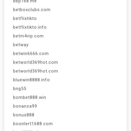
bbp168.me
betboxclubs.com
betflixtikto
betflixtikto.info
betm4vip.com
betway
betwin6666.com
betworld369hot.com
betworld369hot.com
bluewin8888.info
bng55
bombet888.win
bonanza99
bonus888
boonlert1688.com