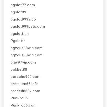
pgslot77.com
pgslot99
pgslot9999.co
pgslot999bets.com
pgslotfish
Pgslotth
pgzeus88win.com
pgzeus88win.com
play97vip.com
pokbet88
porsche999.com
premium66.info
proded888x.com
PunPro66
PunPro66.com