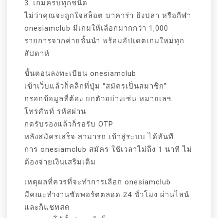
3. เกมครบทุกชนิด
ไม่ว่าคุณจะถูกใจสล็อต บาคาร่า ยิงปลา หรือกีฬา
onesiamclub มีเกมให้เลือกมากกว่า 1,000
รายการจากค่ายชั้นนำ พร้อมอัปเดตเกมใหม่ทุก
สัปดาห์
ขั้นตอนลงทะเบียน onesiamclub
เข้าเว็บแล้วก็คลิกที่ปุ่ม “สมัครเป็นสมาชิก”
กรอกข้อมูลที่ต้อง ยกตัวอย่างเช่น หมายเลข
โทรศัพท์ รหัสผ่าน
กดรับรองแล้วก็รอรับ OTP
หลังสมัครเสร็จ สามารถ เข้าสู่ระบบ ได้ทันที
การ onesiamclub สมัคร ใช้เวลาไม่ถึง 1 นาที ไม่
ต้องจ่ายเงินเสริมเติม
เหตุผลที่ควรที่จะทำการเลือก onesiamclub
มีคณะทำงานซัพพอร์ตตลอด 24 ชั่วโมง ผ่านไลน์
และก็แชทสด