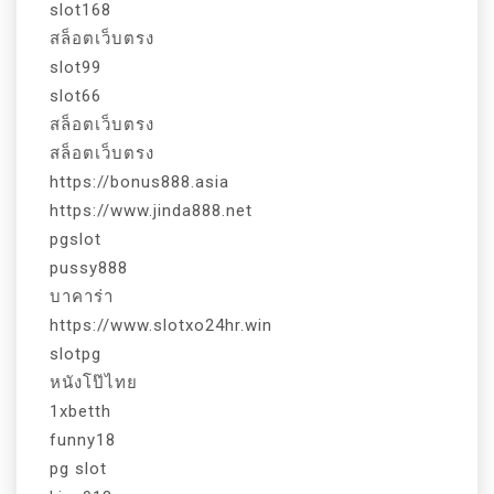
slot168
สล็อตเว็บตรง
slot99
slot66
สล็อตเว็บตรง
สล็อตเว็บตรง
https://bonus888.asia
https://www.jinda888.net
pgslot
pussy888
บาคาร่า
https://www.slotxo24hr.win
slotpg
หนังโป๊ไทย
1xbetth
funny18
pg slot