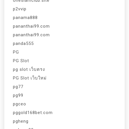
onesiamclub.site
p2vvip
panama888
pananthai99.com
pananthai99.com
panda555
PG
PG Slot
pg slot เว็บตรง
PG Slot เว็บใหม่
pg77
pg99
pgceo
pggold168bet.com
pgheng