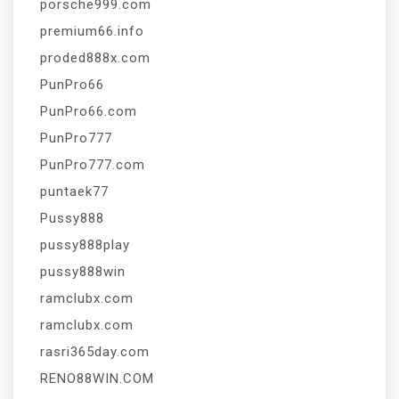
porsche999.com
premium66.info
proded888x.com
PunPro66
PunPro66.com
PunPro777
PunPro777.com
puntaek77
Pussy888
pussy888play
pussy888win
ramclubx.com
ramclubx.com
rasri365day.com
RENO88WIN.COM