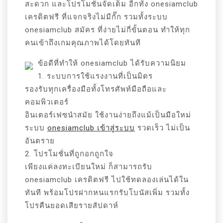
สะดวก และโปรโมชั่นจัดเต็ม อีกทั้ง onesiamclub
เครดิตฟรี ที่แจกจริงไม่มีกั๊ก รวมทั้งระบบ
onesiamclub สมัคร ที่ง่ายไม่กี่ขั้นตอน ทำให้ทุก
คนเข้าถึงเกมคุณภาพได้โดยทันที
ข้อดีที่ทำให้ onesiamclub ได้รับความนิยม
1. ระบบการใช้แรงงานที่เป็นมิตร
รองรับทุกเครื่องมือทั้งโทรศัพท์มือถือและ
คอมพิวเตอร์
อินเตอร์เฟซนำสมัย ใช้งานง่ายถึงแม้เป็นมือใหม่
ระบบ
onesiamclub เข้าสู่ระบบ
รวดเร็ว ไม่เป็น
อันตราย
2. โปรโมชั่นที่ถูกอกถูกใจ
เพียงแค่ลงทะเบียนใหม่ ก็สามารถรับ
onesiamclub เครดิตฟรี ไปใช้ทดลองเล่นได้ใน
ทันที พร้อมโปรฝากหนแรกรับโบนัสเพิ่ม รวมทั้ง
โปรคืนยอดเสียรายสัปดาห์