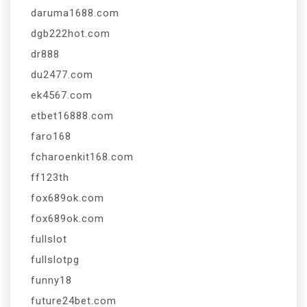
daruma1688.com
dgb222hot.com
dr888
du2477.com
ek4567.com
etbet16888.com
faro168
fcharoenkit168.com
ff123th
fox689ok.com
fox689ok.com
fullslot
fullslotpg
funny18
future24bet.com