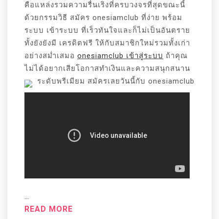
คือแหล่งรวมความรื่นเริงที่ครบวงจรที่สุดขณะนี้
ด้วยกรรมวิธี สมัคร onesiamclub ที่ง่าย พร้อม
ระบบ เข้าระบบ ที่เร็วทันใจและก็ไม่เป็นอันตราย
ทั้งยังยังมี เครดิตฟรี ให้กับสมาชิกใหม่รวมทั้งเก่า
อย่างสม่ำเสมอ
onesiamclub เข้าสู่ระบบ
ถ้าคุณ
ไม่ได้อยากเสียโอกาสทำเงินและความสนุกสนาน
ระดับพรีเมียม สมัครเลยวันนี้กับ onesiamclub
…
READ MORE