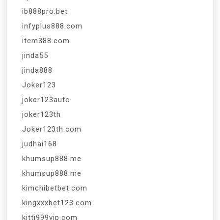
ib888pro.bet
infyplus888.com
item388.com
jinda55
jinda888
Joker123
joker123auto
joker123th
Joker123th.com
judhai168
khumsup888.me
khumsup888.me
kimchibetbet.com
kingxxxbet123.com
kitti999vip.com