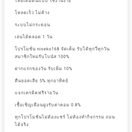
ไทยเต็มต้นแบบ ใช้งานง่าย
โหลดเร็ว ไม่ค้าง
ระบบไม่กระดอน
เล่นได้ตลอด 1 วัน
โปรโมชั่น niseko168 จัดเต็ม รับได้ทุกวี่ทุกวัน
สมาชิกใหม่รับโบนัส 100%
ฝากแรกของวัน รับเพิ่ม 10%
คืนยอดเสีย 5% ทุกอาทิตย์
แจกเครดิตฟรีรายวัน
เชื้อเชิญเพื่อนฝูงรับค่าคอม 0.8%
ทุกโปรโมชั่นไม่ต้องแชร์ ไม่ต้องทำกิจกรรม ถอน
ได้จริง