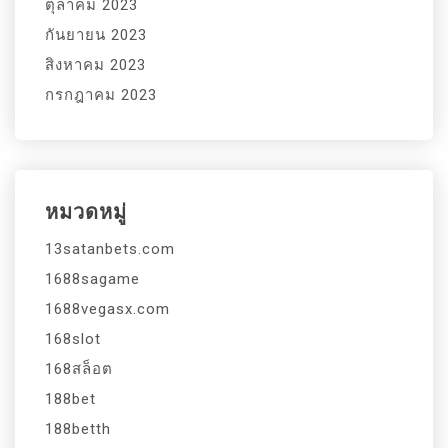
ตุลาคม 2023
กันยายน 2023
สิงหาคม 2023
กรกฎาคม 2023
หมวดหมู่
13satanbets.com
1688sagame
1688vegasx.com
168slot
168สล็อต
188bet
188betth