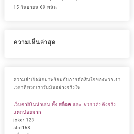
15 กันยายน 69 พนัน
ความเห็นล่าสุด
ความสำเร็จมักมาพร้อมกับการตัดสินใจของพวกเรา
เวลาที่พวกเรารับมันอย่างจริงใจ
เว็บคาสิโนน่าเล่น ทั้ง
สล็อต
และ
บาคาร่า
ตึงจริง
แตกบ่อยมาก
joker 123
slot168