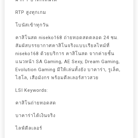
RTP สูงทุกเกม
โบนัสเข้าทุกวัน
คาสิโนสด niseko168 ถ่ายทอดสดตลอด 24 ชม.
สัมผัสบรรยากาศคาสิโนจริงแบบเรียลไทม์ที่
niseko168 ด้วยบริการ คาสิโนสด จากค่ายชั้น
แนวหน้า SA Gaming, AE Sexy, Dream Gaming,
Evolution Gaming มีให้เล่นทั้งยัง บาคาร่า, รูเล็ต,
ไฮโล, เสือมังกร พร้อมดีลเลอร์สาวสวย
LSI Keywords:
คาสิโนถ่ายทอดสด
บาคาร่าได้เงินจริง
ไลฟ์ดีลเลอร์