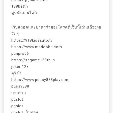
188betth
ดูหนังออนไลน์
เว็บสล็อตและบาคาร่าของโครตดีเว็บนี้เล่นแล้วรวย
จัดๆ
https://918kissauto.tv
https://www.madoohd.com
punpro66
https://sagame168th.in
joker 123
ดูหนัง
https://www.pussy888play.com
pussy888
บาคาร่า
pgslot
pgslot
pgslot เว็บตรง