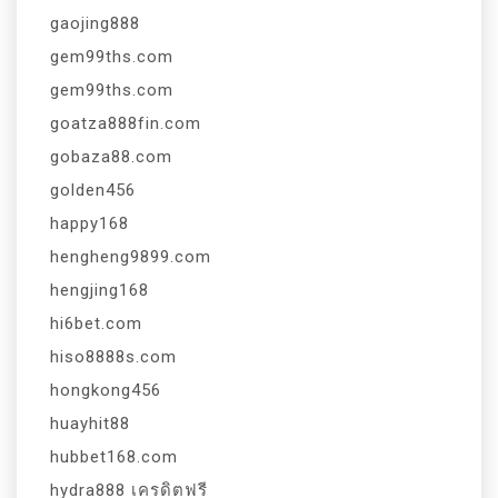
gaojing888
gem99ths.com
gem99ths.com
goatza888fin.com
gobaza88.com
golden456
happy168
hengheng9899.com
hengjing168
hi6bet.com
hiso8888s.com
hongkong456
huayhit88
hubbet168.com
hydra888 เครดิตฟรี