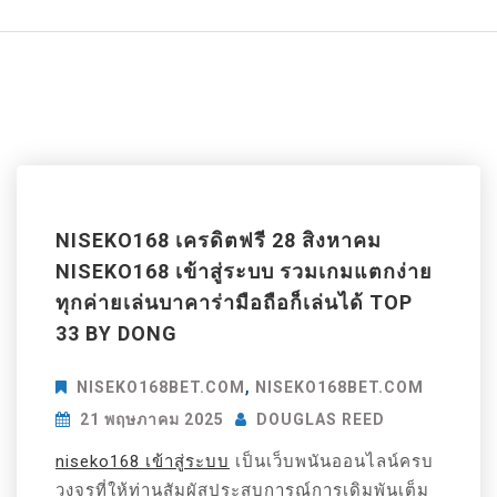
NISEKO168 เครดิตฟรี 28 สิงหาคม
NISEKO168 เข้าสู่ระบบ รวมเกมแตกง่าย
ทุกค่ายเล่นบาคาร่ามือถือก็เล่นได้ TOP
33 BY DONG
,
NISEKO168BET.COM
NISEKO168BET.COM
21 พฤษภาคม 2025
DOUGLAS REED
niseko168 เข้าสู่ระบบ
เป็นเว็บพนันออนไลน์ครบ
วงจรที่ให้ท่านสัมผัสประสบการณ์การเดิมพันเต็ม