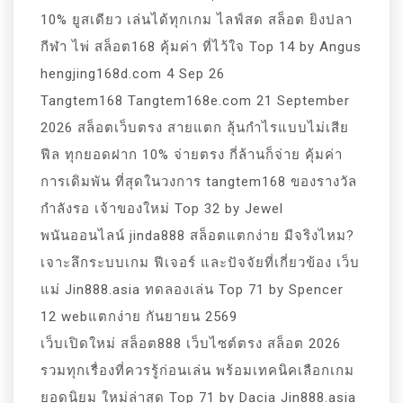
10% ยูสเดียว เล่นได้ทุกเกม ไลฟ์สด สล็อต ยิงปลา
กีฬา ไพ่ สล็อต168 คุ้มค่า ที่ไว้ใจ Top 14 by Angus
hengjing168d.com 4 Sep 26
Tangtem168 Tangtem168e.com 21 September
2026 สล็อตเว็บตรง สายแตก ลุ้นกำไรแบบไม่เสีย
ฟีล ทุกยอดฝาก 10% จ่ายตรง กี่ล้านก็จ่าย คุ้มค่า
การเดิมพัน ที่สุดในวงการ tangtem168 ของรางวัล
กำลังรอ เจ้าของใหม่ Top 32 by Jewel
พนันออนไลน์ jinda888 สล็อตแตกง่าย มีจริงไหม?
เจาะลึกระบบเกม ฟีเจอร์ และปัจจัยที่เกี่ยวข้อง เว็บ
แม่ Jin888.asia ทดลองเล่น Top 71 by Spencer
12 webแตกง่าย กันยายน 2569
เว็บเปิดใหม่ สล็อต888 เว็บไซต์ตรง สล็อต 2026
รวมทุกเรื่องที่ควรรู้ก่อนเล่น พร้อมเทคนิคเลือกเกม
ยอดนิยม ใหม่ล่าสุด Top 71 by Dacia Jin888.asia