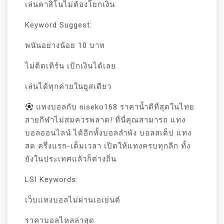
เล่นคาสิโนไม่ต้องโยกเงิน
Keyword Suggest:
พนันอย่างน้อย 10 บาท
ไม่ติดเทิร์น เบิกเงินได้เลย
เล่นได้ทุกค่ายในยูสเดียว
แทงบอลกับ niseko168 ราคาน้ำดีที่สุดในไทย
สายกีฬาไม่สมควรพลาด! ที่นี่คุณสามารถ แทง
บอลออนไลน์ ได้อีกทั้งบอลลำพัง บอลสเต็ป แทง
สด ครึ่งแรก-เต็มเวลา เปิดให้แทงครบทุกลีก ทั้ง
ยังในประเทศแล้วก็ต่างถิ่น
LSI Keywords:
เว็บแทงบอลไม่ผ่านเอเย่นต์
ราคาบอลไหลล่าสุด