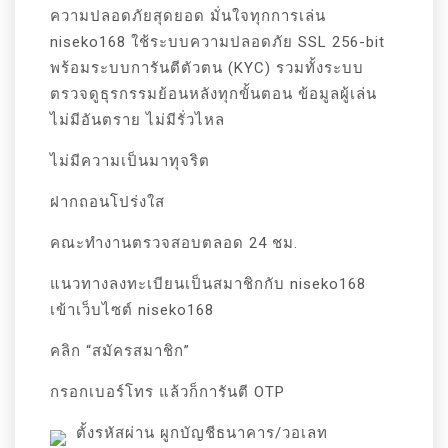
ความปลอดภัยสุดยอด มั่นใจทุกการเล่น
niseko168 ใช้ระบบความปลอดภัย SSL 256-bit
พร้อมระบบการันตีตัวตน (KYC) รวมทั้งระบบ
ตรวจดูธุรกรรมย้อนหลังทุกขั้นตอน ข้อมูลผู้เล่น
ไม่มีอันตราย ไม่มีรั่วไหล
ไม่มีความเป็นมาทุจริต
ฝากถอนโปร่งใส
คณะทำงานตรวจสอบตลอด 24 ชม.
แนวทางลงทะเบียนเป็นสมาชิกกับ niseko168
เข้าเว็บไซต์ niseko168
คลิก “สมัครสมาชิก”
กรอกเบอร์โทร แล้วก็การันตี OTP
ตั้งรหัสผ่าน ผูกบัญชีธนาคาร/วอเลท