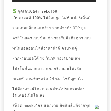
จุดเด่นของ niseko168
เว็บตรงแท้ 100% ไม่ล็อกยูส ไม่หักเปอร์เซ็นต์
รวมเกมสล็อตแตกง่าย จากค่ายดัง RTP สูง
คาสิโนสดระบบชัดแจ๋ว รองรับมือถือทุกระบบ
พนันบอลออนไลน์ราคาน้ำดี ครบทุกคู่
ฝาก-ถอนออโต้ 10 วินาที รองรับวอเลท
โปรโมชั่นมากมาย แจกจริง ถอนได้จริง
คณะทำงานซัพพอร์ต 24 ชม. ไขปัญหาไว
ไม่ต้องดาวน์โหลด เล่นผ่านโปรแกรมท่อง
อินเตอร์เน็ตได้เลย
สล็อต niseko168 แตกง่าย ลิขสิทธิ์แท้จากทุก