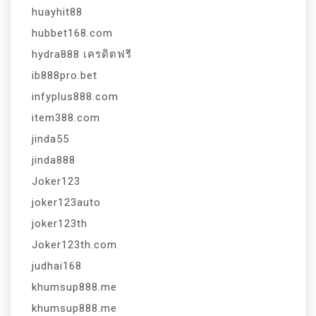
huayhit88
hubbet168.com
hydra888 เครดิตฟรี
ib888pro.bet
infyplus888.com
item388.com
jinda55
jinda888
Joker123
joker123auto
joker123th
Joker123th.com
judhai168
khumsup888.me
khumsup888.me