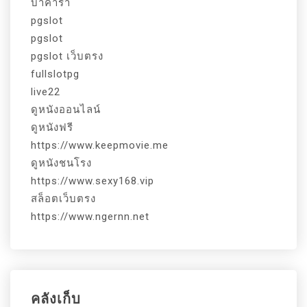
บาคาร่า
pgslot
pgslot
pgslot เว็บตรง
fullslotpg
live22
ดูหนังออนไลน์
ดูหนังฟรี
https://www.keepmovie.me
ดูหนังชนโรง
https://www.sexy168.vip
สล็อตเว็บตรง
https://www.ngernn.net
คลังเก็บ