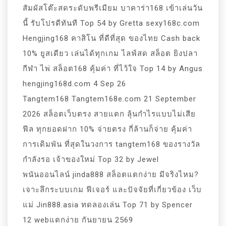
สัมผัสโต๊ะสดระดับพรีเมียม บาคาร่า168 เข้าเล่นวัน
นี้ รับโปรดีทันที Top 54 by Gretta sexy168c.com
Hengjing168 คาสิโน ที่ดีที่สุด ของไทย Cash back
10% ยูสเดียว เล่นได้ทุกเกม ไลฟ์สด สล็อต ยิงปลา
กีฬา ไพ่ สล็อต168 คุ้มค่า ที่ไว้ใจ Top 14 by Angus
hengjing168d.com 4 Sep 26
Tangtem168 Tangtem168e.com 21 September
2026 สล็อตเว็บตรง สายแตก ลุ้นกำไรแบบไม่เสีย
ฟีล ทุกยอดฝาก 10% จ่ายตรง กี่ล้านก็จ่าย คุ้มค่า
การเดิมพัน ที่สุดในวงการ tangtem168 ของรางวัล
กำลังรอ เจ้าของใหม่ Top 32 by Jewel
พนันออนไลน์ jinda888 สล็อตแตกง่าย มีจริงไหม?
เจาะลึกระบบเกม ฟีเจอร์ และปัจจัยที่เกี่ยวข้อง เว็บ
แม่ Jin888.asia ทดลองเล่น Top 71 by Spencer
12 webแตกง่าย กันยายน 2569