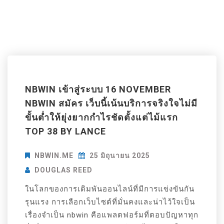
NBWIN เข้าสู่ระบบ 16 NOVEMBER
NBWIN สมัคร เว็บนี้เน้นบริการจริงใจไม่มี
ขั้นต่ำให้ยุ่งยากกำไรชัดตั้งแต่ไม้แรก
TOP 38 BY LANCE
NBWIN.ME
25 มิถุนายน 2025
DOUGLAS REED
ในโลกของการเดิมพันออนไลน์ที่มีการแข่งขันกัน
รุนแรง การเลือกเว็บไซต์ที่มั่นคงและน่าไว้ใจเป็น
เรื่องจำเป็น nbwin คือแพลตฟอร์มที่ตอบปัญหาทุก