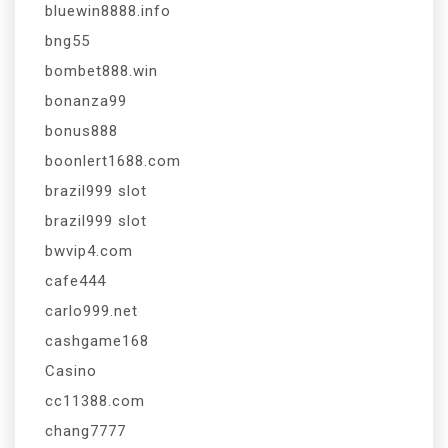
bluewin8888.info
bng55
bombet888.win
bonanza99
bonus888
boonlert1688.com
brazil999 slot
brazil999 slot
bwvip4.com
cafe444
carlo999.net
cashgame168
Casino
cc11388.com
chang7777