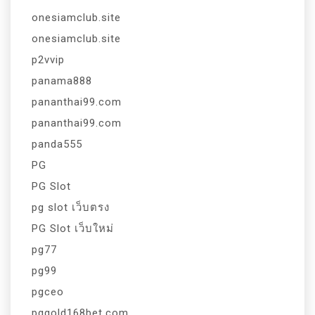
onesiamclub.site
onesiamclub.site
p2vvip
panama888
pananthai99.com
pananthai99.com
panda555
PG
PG Slot
pg slot เว็บตรง
PG Slot เว็บใหม่
pg77
pg99
pgceo
pggold168bet.com