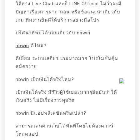
วิถีทาง Live Chat และก็ LINE Official ไม่ว่าจะมี
ปัญหาเรื่องการฝาก-ถอน หรือข้อแนะนำเกี่ยวกับ
เกม ทีมงานยินดีให้บริการอย่างมือโปร
ปริศนาที่พบได้บ่อยเกี่ยวกับ nbwin
nbwin
ดีไหม?
ดีเยี่ยม ระบบเสถียร เกมมากมาย โปรโมชั่นคุ้ม
สมัครง่าย
nbwin เบิกเงินได้จริงไหม?
เบิกเงินได้จริง มีรีวิวผู้ใช้เยอะมากๆยืนยันว่าได้
เงินจริง ไม่มีเรื่องราวทุจริต
nbwin มีแอปพลิเคชันหรือเปล่า?
สามารถเล่นผ่านเว็บได้ทันทีโดยไม่ต้องดาวน์
โหลดแอป