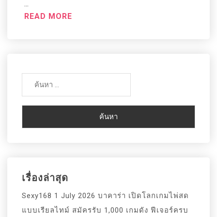
…
READ MORE
ค้นหา
สำหรับ:
เรื่องล่าสุด
Sexy168 1 July 2026 บาคาร่า เปิดโลกเกมไพ่สด
แบบเรียลไทม์ สมัครรับ 1,000 เกมดัง ฟีเจอร์ครบ