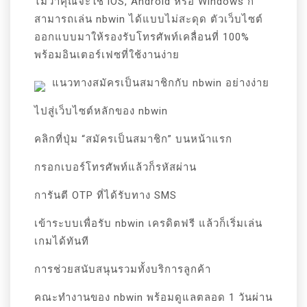
ไม่ว่าคุณจะใช้ iOS, Android หรือ Windows ก็
สามารถเล่น nbwin ได้แบบไม่สะดุด ตัวเว็บไซต์
ออกแบบมาให้รองรับโทรศัพท์เคลื่อนที่ 100%
พร้อมอินเตอร์เฟซที่ใช้งานง่าย
แนวทางสมัครเป็นสมาชิกกับ nbwin อย่างง่าย
ไปสู่เว็บไซต์หลักของ nbwin
คลิกที่ปุ่ม “สมัครเป็นสมาชิก” บนหน้าแรก
กรอกเบอร์โทรศัพท์แล้วก็รหัสผ่าน
การันตี OTP ที่ได้รับทาง SMS
เข้าระบบเพื่อรับ nbwin เครดิตฟรี แล้วก็เริ่มเล่น
เกมได้ทันที
การช่วยสนับสนุนรวมทั้งบริการลูกค้า
คณะทำงานของ nbwin พร้อมดูแลตลอด 1 วันผ่าน