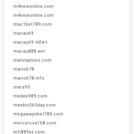
m4newonline.com
m4newonline.com
mac1bet789.com
macau69
macau69 สมัคร
macau888.win
marinapluss.com
mario678
mario678.info
mars95
medee989.com
meekin365day.com
megawaysbet789.com
mercyrosa168.com
mfj889xx.com