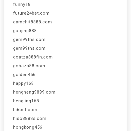
funny18
future24bet.com
gamehit8888.com
gaojing888
gem99ths.com
gem99ths.com
goatza888fin.com
gobaza88.com
golden456
happy168
hengheng9899.com
hengjing168
hi6bet.com
hiso8888s.com
hongkong456