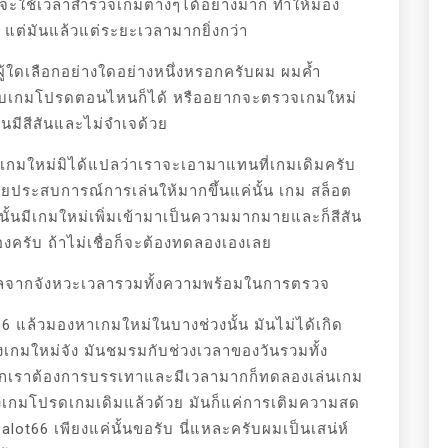
เราจะใช้เวลาสำรวจเกมต่างๆได้อย่างมาก ทำให้มอง
ัย แต่มันแล้วแต่ระยะเวลามากยิ่งกว่า
ผู้ใดเลือกอย่างใดอย่างหนึ่งหรอกครับผม ผมค้ำ
พบเกมโปรดตอนไหนก็ได้ หรืออยากจะตรวจเกมใหม่
่นมีสีสันและไม่จำเจด้วย
าเกมใหม่มิได้แปลว่าเราจะเอามาแทนที่เกมเดิมครับ
ยายประสบการณ์การเล่นให้มากขึ้นแค่นั้น เกม สล็อต
ั้นมีเกมใหม่เพิ่มเข้ามาเป็นความมากมายและก็สีสัน
เองครับ ถ้าไม่เชื่อก็จะต้องทดลองเองเลย
ผลจากจังหวะเวลารวมทั้งความพร้อมในการตรวจ
66 แล้วมองหาเกมใหม่ในบางช่วงนั้น มันไม่ได้เกิด
ลองเกมใหม่จัง มันชมรมกับช่วงเวลาของวันรวมทั้ง
กเราต้องการบรรเทาและมีเวลามากก็ทดลองเล่นเกม
ดชังเกมโปรดเกมเดิมแล้วด้วย มันก็แค่การเติมความสด
ot66 เพียงแค่นั้นขอรับ นี่แหละครับผมเป็นเสน่ห์