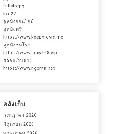
fullslotpg
live22
ดูหนังออนไลน์
ดูหนังฟรี
https://www.keepmovie.me
ดูหนังชนโรง
https://www.sexy168.vip
สล็อตเว็บตรง
https://www.ngernn.net
คลังเก็บ
กรกฎาคม 2026
มิถุนายน 2026
พฤษภาคม 2026