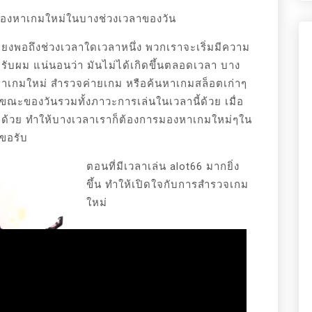
งมองหาเกมใหม่ในบางช่วงเวลาของวัน
ียงพอถึงช่วงเวลาใดเวลาหนึ่ง พวกเราจะเริ่มมีความ
รับผม แน่นอนว่า มันไม่ได้เกิดขึ้นตลอดเวลา บาง
กหาเกมใหม่ สำรวจค่ายเกม หรือค้นหาเกมสล็อตเก่าๆ
กับขณะของวันรวมทั้งภาวะการเล่นในเวลานี้ด้วย เมื่อ
ปด้วย ทำให้บางเวลาเราก็ต้องการมองหาเกมใหม่ๆใน
ขอรับ
ตอนที่มีเวลาเล่น alot66 มากยิ่ง
ขึ้น ทำให้เปิดใจกับการสำรวจเกม
ใหม่