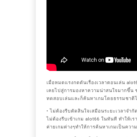
เมื่อหมดแรงกดดันเรื่องเวลาตอนเล่น alo
เคยไปสู่การมองหาความน่าสนใจมากขึ้น ขณ
ทดสอบเล่นและก็ค้นหาเกมโดยธรรมชาติ
• ไม่ต้องรีบตัดสินใจเสมือนระยะเวลาจำกัด:
ไม่ต้องรีบเข้าเกม alot66 ในทันที ทำให้เร
ค่ายเกมต่างๆทำให้การค้นหาเกมเป็นควา