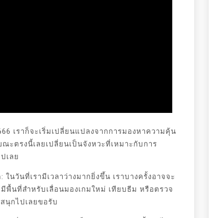
t666 เราก็จะเริ่มเปลี่ยนแปลงจากการมองหาความคุ้น
ะตรงนี้เลยเปลี่ยนเป็นจังหวะที่เหมาะกับการ
ไปเลย
 ในวันที่เรามีเวลาว่างมากยิ่งขึ้น เราบางครั้งอาจจะ
ามีพื้นที่สำหรับเลื่อนมองเกมใหม่ เทียบธีม หรือตรวจ
มสนุกไปเลยขอรับ