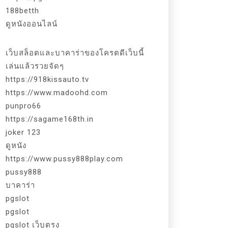
188betth
ดูหนังออนไลน์
เว็บสล็อตและบาคาร่าของโครตดีเว็บนี้
เล่นแล้วรวยจัดๆ
https://918kissauto.tv
https://www.madoohd.com
punpro66
https://sagame168th.in
joker 123
ดูหนัง
https://www.pussy888play.com
pussy888
บาคาร่า
pgslot
pgslot
pgslot เว็บตรง