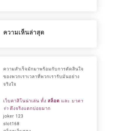
ความเห็นล่าสุด
ความสำเร็จมักมาพร้อมกับการตัดสินใจ
ของพวกเราเวลาที่พวกเรารับมันอย่าง
จริงใจ
เว็บคาสิโนน่าเล่น ทั้ง
สล็อต
และ
บาคา
ร่า
ตึงจริงแตกบ่อยมาก
joker 123
slot168