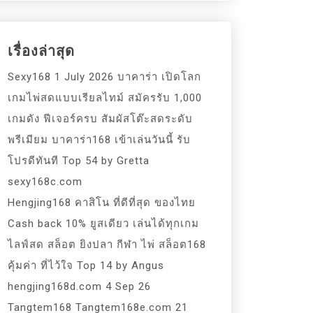
เรื่องล่าสุด
Sexy168 1 July 2026 บาคาร่า เปิดโลก
เกมไพ่สดแบบเรียลไทม์ สมัครรับ 1,000
เกมดัง ฟีเจอร์ครบ สัมผัสโต๊ะสดระดับ
พรีเมียม บาคาร่า168 เข้าเล่นวันนี้ รับ
โปรดีทันที Top 54 by Gretta
sexy168c.com
Hengjing168 คาสิโน ที่ดีที่สุด ของไทย
Cash back 10% ยูสเดียว เล่นได้ทุกเกม
ไลฟ์สด สล็อต ยิงปลา กีฬา ไพ่ สล็อต168
คุ้มค่า ที่ไว้ใจ Top 14 by Angus
hengjing168d.com 4 Sep 26
Tangtem168 Tangtem168e.com 21