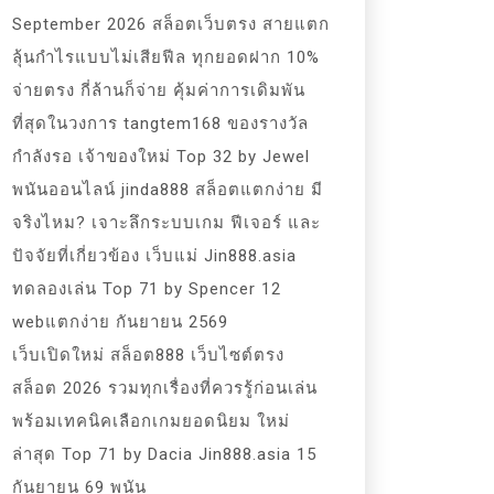
September 2026 สล็อตเว็บตรง สายแตก
ลุ้นกำไรแบบไม่เสียฟีล ทุกยอดฝาก 10%
จ่ายตรง กี่ล้านก็จ่าย คุ้มค่าการเดิมพัน
ที่สุดในวงการ tangtem168 ของรางวัล
กำลังรอ เจ้าของใหม่ Top 32 by Jewel
พนันออนไลน์ jinda888 สล็อตแตกง่าย มี
จริงไหม? เจาะลึกระบบเกม ฟีเจอร์ และ
ปัจจัยที่เกี่ยวข้อง เว็บแม่ Jin888.asia
ทดลองเล่น Top 71 by Spencer 12
webแตกง่าย กันยายน 2569
เว็บเปิดใหม่ สล็อต888 เว็บไซต์ตรง
สล็อต 2026 รวมทุกเรื่องที่ควรรู้ก่อนเล่น
พร้อมเทคนิคเลือกเกมยอดนิยม ใหม่
ล่าสุด Top 71 by Dacia Jin888.asia 15
กันยายน 69 พนัน