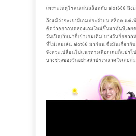
เพราะเหตุไรคนเล่นสล็อตกับ alot666 ถึ
ถึงแม้ว่าจะเรามีเกมประจำบน สล็อต แต่เพ
คิดว่าอยากทดลองเกมใหม่ขึ้นมาทันทีเลยค
วันเปิดเว็บมาก็เข้าเกมเดิม บางวันก็อยา
ที่ไม่เคยเล่น alot66 มาก่อน ซึ่งมันเกี่ยว
จังหวะเปลี่ยนไปแนวทางเลือกเกมก็แปรไ
บางช่วงของวันอย่างน่าประหลาดใจเลยล่ะ