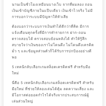
นานเป็นชั่วโมงเหมือนบางเว็บ จากที่ผมลอง ถอน
เงินเข้าบัญชีภายในแป๊บเดียว เงินเข้าไวจริง ไม่มี
การบอกว่าระบบมีปัญหาให้หัวเสีย
ต้องบอกว่าระบบการเงินทำได้ดีกว่าที่คิด มีการ
แจ้งเตือนทุกครั้งที่มีการทำรายการ ฝาก-ถอน
ตรวจสอบได้ ตรวจสอบย้อนหลังได้ ทำให้รู้สึก
สบายใจว่าเงินของเราไม่โดนดึง ไม่โดนดึงเครดิต
มั่ว ๆ และข้อมูลส่วนตัวก็ได้รับการปกป้องอย่างดี
พอ
5 เทคนิกลับเลือกเกมสล็อตเครดิตฟรี สำหรับมือ
ใหม่
นี่คือ 5 เทคนิกลับเลือกเกมสล็อตเครดิตฟรี สำหรับ
มือใหม่ ที่ช่วยให้ลองเล่นได้คุ้ม ลดความเสี่ยง และ
มีโอกาสต่อยอดกำไรได้จริงจากประสบการณ์ผู้
เล่นส่วนใหญ่