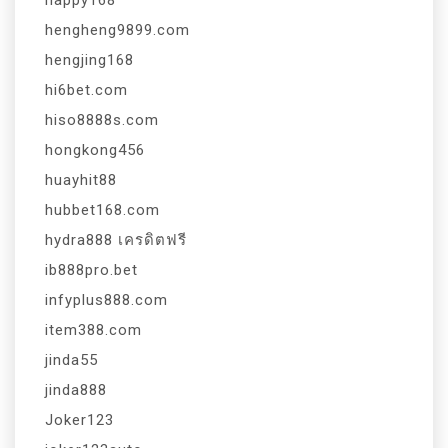
happy168
hengheng9899.com
hengjing168
hi6bet.com
hiso8888s.com
hongkong456
huayhit88
hubbet168.com
hydra888 เครดิตฟรี
ib888pro.bet
infyplus888.com
item388.com
jinda55
jinda888
Joker123