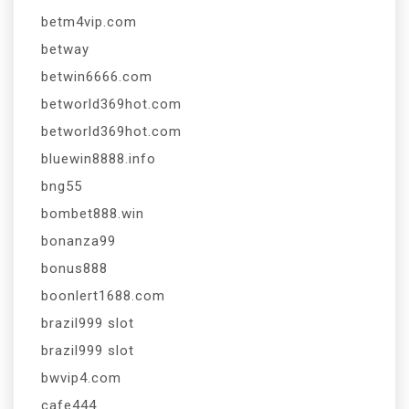
betm4vip.com
betway
betwin6666.com
betworld369hot.com
betworld369hot.com
bluewin8888.info
bng55
bombet888.win
bonanza99
bonus888
boonlert1688.com
brazil999 slot
brazil999 slot
bwvip4.com
cafe444