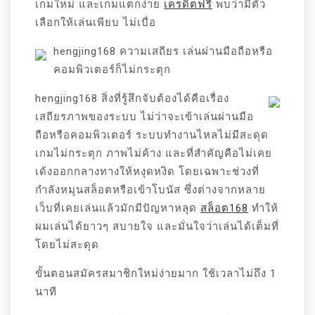
เกมใหม่ และเกมแตกง่าย
เครดิตฟรี
พบว่ามีตัว
เลือกให้เล่นเพียบ ไม่เบื่อ
hengjing168 ความเสถียร เล่นผ่านมือถือหรือ
คอมพิวเตอร์ก็ไม่กระตุก
hengjing168 สิ่งที่รู้สึกจับต้องได้คือเรื่อง
เสถียรภาพของระบบ ไม่ว่าจะเข้าเล่นผ่านมือ
ถือหรือคอมพิวเตอร์ ระบบทำงานไหลไม่มีสะดุด
เกมไม่กระตุก ภาพไม่ค้าง และที่สำคัญคือไม่เคย
เด้งออกกลางทางให้หงุดหงิด โดยเฉพาะช่วงที่
กำลังหมุนสล็อตหรือเข้าโบนัส ซึ่งต่างจากหลาย
เว็บที่เคยเล่นแล้วมักมีปัญหาหลุด
สล็อต168
ทำให้
ผมเล่นได้ยาวๆ สบายใจ และมั่นใจว่าเล่นได้เต็มที่
โดยไม่สะดุด
ขั้นตอนสมัครสมาชิกใหม่ง่ายมาก ใช้เวลาไม่ถึง 1
นาที