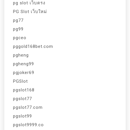
pg slot เว็บตรง
PG Slot เว็บใหม่
pg77
pg99
pgceo
pggold168bet.com
pgheng
pgheng99
pgjoker69
PGSlot
pgslot168
pgslot77
pgslot77.com
pgslot99
pgslot9999.co