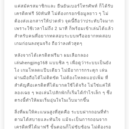
แค่สมัครสมาชิกและ ยืนยันเบอร์โทรศัพท์ ก็ได้รับ
เครดิตฟรี 50ทันที ไม่ต้องกรอกข้อมูลยาว ๆ ไม่
ต้องส่งเอกสารให้ปวดหัว จุดนี้ถือว่าประทับใจมาก
เพราะใช้เวลาไม่ถึง 2 นาที ก็พร้อมเข้าเล่นได้แล้ว
สำหรับคนที่อยากทดสอบระบบหรืออยากทดสอบ
เกมก่อนลงทุนจริง ถือว่าลงตัวสุดๆ
หลังจากได้เครดิตฟรีมา ผมเลือกลอง
เล่นhengjing168 แบบชิล ๆ เพื่อดูว่าระบบเป็นยัง
ไง เกมโหลดแป๊บเดียว ไม่มีอาการกระตุก เล่น
ผ่านมือถือได้ไม่ติดขัด ไม่ต้องโหลดแอปเพิ่ม ที่
สำคัญคือเครดิตที่ได้มากดใช้ได้จริง ไม่ใช่แค่ให้
ลองเฉย ๆ พอเล่นไปสักพักก็เริ่มได้กำไรเล็ก ๆ ซึ่ง
ตรงนี้ทำให้ผมเริ่มอุ่นใจในเว็บมากขึ้น
สิ่งที่ผมให้คะแนนสูงที่สุดคือ ระบบฝากถอนที่ทำ
ตามได้สบายและทันใจ แม้จะเป็นการถอนจาก
เครดิตที่ได้มาฟรี ขั้นตอนก็ไม่ซับซ้อน ไม่ต้องรอ