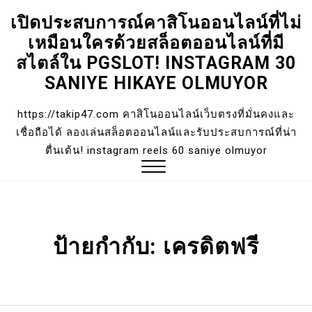
เปิดประสบการณ์คาสิโนออนไลน์ที่ไม่
Skip
เหมือนใครด้วยสล็อตออนไลน์ที่มี
to
content
สไตล์ใน PGSLOT! INSTAGRAM 30
SANIYE HIKAYE OLMUYOR
https://takip47.com คาสิโนออนไลน์เว็บตรงที่มั่นคงและ
เชื่อถือได้ ลองเล่นสล็อตออนไลน์และรับประสบการณ์ที่น่า
ตื่นเต้น! instagram reels 60 saniye olmuyor
Close
Menu
ป้ายกำกับ:
เครดิตฟรี