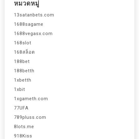
หมวดหมู่
13satanbets.com
1688sagame
1688vegasx.com
168slot
168สล็อต
188bet
188betth
1xbetth
1xbit
1xgameth.com
77UFA
789pluss.com
8lots.me
918Kiss