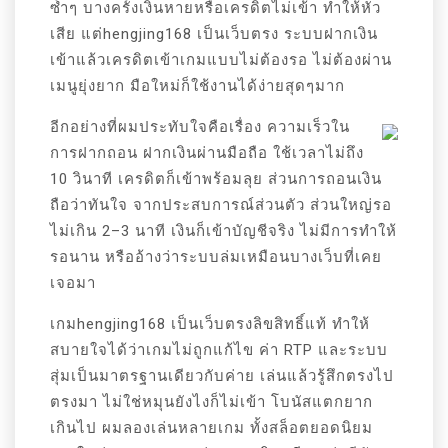
ซ้ำๆ บางครั้งเงินหายหรือเครดิตไม่เข้า ทำให้หัว
เสีย แต่hengjing168 เป็นเว็บตรง ระบบฝากเงิน
เข้าแล้วเครดิตเข้าเกมแบบไม่ต้องรอ ไม่ต้องผ่าน
เมนูยุ่งยาก มือใหม่ก็ใช้งานได้ง่ายสุดๆมาก
อีกอย่างที่ผมประทับใจคือเรื่อง ความเร็วใน
การฝากถอน ฝากเงินผ่านมือถือ ใช้เวลาไม่ถึง
10 วินาที เครดิตก็เข้าพร้อมลุย ส่วนการถอนเงิน
ถือว่าทันใจ จากประสบการณ์ส่วนตัว ส่วนใหญ่รอ
ไม่เกิน 2–3 นาที เงินก็เข้าบัญชีจริง ไม่มีการทำให้
รอนาน หรืออ้างว่าระบบล่มเหมือนบางเว็บที่เคย
เจอมา
เกมhengjing168 เป็นเว็บตรงลิขสิทธิ์แท้ ทำให้
สบายใจได้ว่าเกมไม่ถูกแก้ไข ค่า RTP และระบบ
สุ่มเป็นมาตรฐานเดียวกับค่าย เล่นแล้วรู้สึกตรงไป
ตรงมา ไม่ใช่หมุนยังไงก็ไม่เข้า โบนัสแตกยาก
เกินไป ผมลองเล่นหลายเกม ทั้งสล็อตยอดนิยม