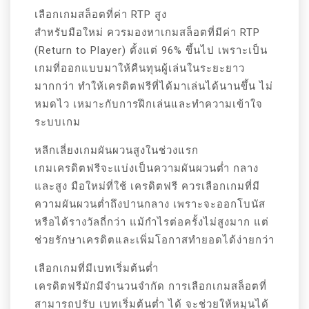
เลือกเกมสล็อตที่ค่า RTP สูง
สำหรับมือใหม่ ควรมองหาเกมสล็อตที่มีค่า RTP
(Return to Player) ตั้งแต่ 96% ขึ้นไป เพราะเป็น
เกมที่ออกแบบมาให้คืนทุนผู้เล่นในระยะยาว
มากกว่า ทำให้เครดิตฟรีที่ได้มาเล่นได้นานขึ้น ไม่
หมดไว เหมาะกับการฝึกเล่นและทำความเข้าใจ
ระบบเกม
หลีกเลี่ยงเกมผันผวนสูงในช่วงแรก
เกมเครดิตฟรีจะแบ่งเป็นความผันผวนต่ำ กลาง
และสูง มือใหม่ที่ใช้ เครดิตฟรี ควรเลือกเกมที่มี
ความผันผวนต่ำถึงปานกลาง เพราะจะออกโบนัส
หรือได้รางวัลถี่กว่า แม้กำไรต่อครั้งไม่สูงมาก แต่
ช่วยรักษาเครดิตและเพิ่มโอกาสทำยอดได้ง่ายกว่า
เลือกเกมที่มีเบทเริ่มต้นต่ำ
เครดิตฟรีมักมีจำนวนจำกัด การเลือกเกมสล็อตที่
สามารถปรับ เบทเริ่มต้นต่ำ ได้ จะช่วยให้หมุนได้