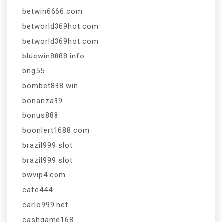
betwin6666.com
betworld369hot.com
betworld369hot.com
bluewin8888.info
bng55
bombet888.win
bonanza99
bonus888
boonlert1688.com
brazil999 slot
brazil999 slot
bwvip4.com
cafe444
carlo999.net
cashgame168