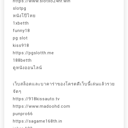
https://www.slotxo24hr.win
slotpg
หนังโป๊ไทย
1xbetth
funny18
pg slot
kiss918
https://pgslotth.me
188betth
ดูหนังออนไลน์
เว็บสล็อตและบาคาร่าของโครตดีเว็บนี้เล่นแล้วรวย
จัดๆ
https://918kissauto.tv
https://www.madoohd.com
punpro66
https://sagame168th.in