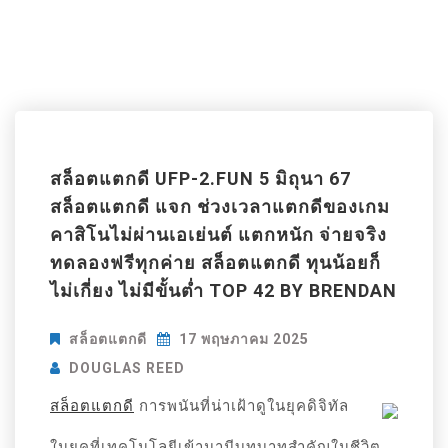
สล็อตแตกดี UFP-2.FUN 5 มิถุนา 67
สล็อตแตกดี แจก ช่วงเวลาแตกดีของเกม
คาสิโนไม่ผ่านเอเย่นต์ แตกหนัก จ่ายจริง
ทดลองฟรีทุกค่าย สล็อตแตกดี ทุนน้อยก็
ไม่เกี่ยง ไม่มีขั้นต่ำ TOP 42 BY BRENDAN
สล็อตแตกดี
17 พฤษภาคม 2025
DOUGLAS REED
สล็อตแตกดี
การพนันที่น่าเฝ้าดูในยุคดิจิทัล
ในยุคที่เทคโนโลยีเข้ามามีบทบาทสำคัญในชีวิต