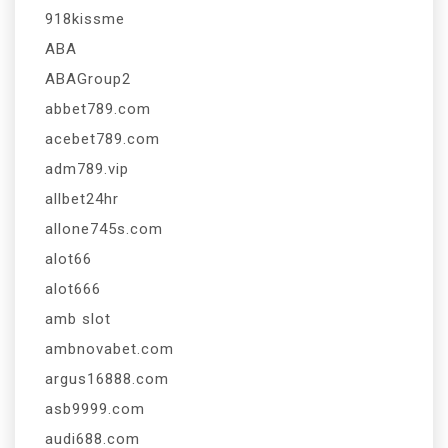
918kissme
ABA
ABAGroup2
abbet789.com
acebet789.com
adm789.vip
allbet24hr
allone745s.com
alot66
alot666
amb slot
ambnovabet.com
argus16888.com
asb9999.com
audi688.com