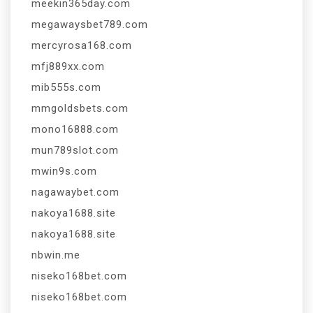
meekin365day.com
megawaysbet789.com
mercyrosa168.com
mfj889xx.com
mib555s.com
mmgoldsbets.com
mono16888.com
mun789slot.com
mwin9s.com
nagawaybet.com
nakoya1688.site
nakoya1688.site
nbwin.me
niseko168bet.com
niseko168bet.com