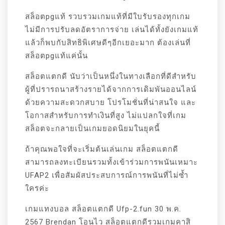
สล็อตpgแท้ รวบรวมเกมแท้ที่มีใบรับรองทุกเกม
ไม่มีการปรับลดอัตราการจ่าย เล่นได้ทั้งยังเกมแท้
แล้วก็พบกับสิทธิพิเศษดีๆอีกเยอะมาก ต้องเล่นที่
สล็อตpgแท้แค่นั้น
สล็อตแตกดี นับว่าเป็นหนึ่งในทางเลือกที่ดีสำหรับ
ผู้ที่ปรารถนาสร้างรายได้จากการเดิมพันออนไลน์
ด้วยความสะดวกสบาย โปรโมชั่นที่น่าสนใจ และ
โอกาสสำหรับการทำเงินที่สูง ไม่แปลกใจที่เกม
สล็อตจะกลายเป็นเกมยอดนิยมในยุคนี้
ถ้าคุณพอใจที่จะเริ่มต้นเล่นเกม สล็อตแตกดี
สามารถลงทะเบียนรวมทั้งเข้าร่วมการพนันเหมาะ
UFAP2 เพื่อสัมผัสประสบการณ์การพนันที่ไม่ซ้ำ
ใครค่ะ
เกมแทงบอล สล็อตแตกดี Ufp-2.fun 30 พ.ค.
2567 Brendan โอนไว สล็อตแตกดีรวมเกมคาสิ