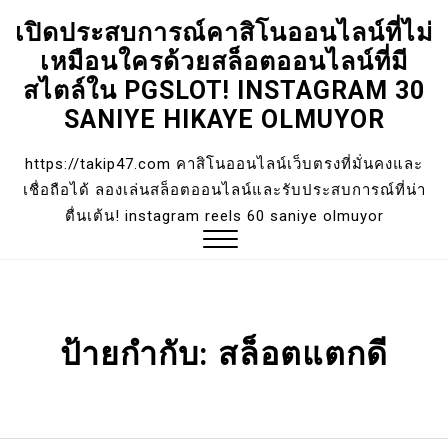
เปิดประสบการณ์คาสิโนออนไลน์ที่ไม่
Skip
เหมือนใครด้วยสล็อตออนไลน์ที่มี
to
content
สไตล์ใน PGSLOT! INSTAGRAM 30
SANIYE HIKAYE OLMUYOR
https://takip47.com คาสิโนออนไลน์เว็บตรงที่มั่นคงและ
เชื่อถือได้ ลองเล่นสล็อตออนไลน์และรับประสบการณ์ที่น่า
ตื่นเต้น! instagram reels 60 saniye olmuyor
Close
Menu
ป้ายกำกับ:
สล็อตแตกดี