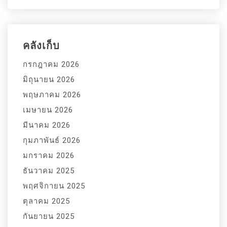
คลังเก็บ
กรกฎาคม 2026
มิถุนายน 2026
พฤษภาคม 2026
เมษายน 2026
มีนาคม 2026
กุมภาพันธ์ 2026
มกราคม 2026
ธันวาคม 2025
พฤศจิกายน 2025
ตุลาคม 2025
กันยายน 2025