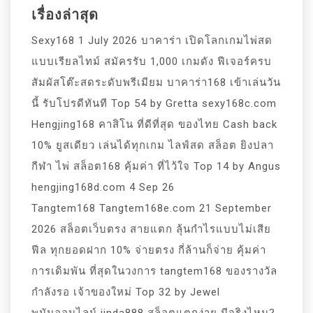
เรื่องล่าสุด
Sexy168 1 July 2026 บาคาร่า เปิดโลกเกมไพ่สด
แบบเรียลไทม์ สมัครรับ 1,000 เกมดัง ฟีเจอร์ครบ
สัมผัสโต๊ะสดระดับพรีเมียม บาคาร่า168 เข้าเล่นวัน
นี้ รับโปรดีทันที Top 54 by Gretta sexy168c.com
Hengjing168 คาสิโน ที่ดีที่สุด ของไทย Cash back
10% ยูสเดียว เล่นได้ทุกเกม ไลฟ์สด สล็อต ยิงปลา
กีฬา ไพ่ สล็อต168 คุ้มค่า ที่ไว้ใจ Top 14 by Angus
hengjing168d.com 4 Sep 26
Tangtem168 Tangtem168e.com 21 September
2026 สล็อตเว็บตรง สายแตก ลุ้นกำไรแบบไม่เสีย
ฟีล ทุกยอดฝาก 10% จ่ายตรง กี่ล้านก็จ่าย คุ้มค่า
การเดิมพัน ที่สุดในวงการ tangtem168 ของรางวัล
กำลังรอ เจ้าของใหม่ Top 32 by Jewel