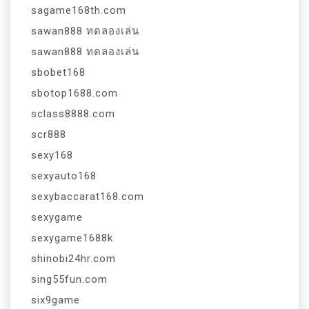
sagame168th.com
sawan888 ทดลองเล่น
sawan888 ทดลองเล่น
sbobet168
sbotop1688.com
sclass8888.com
scr888
sexy168
sexyauto168
sexybaccarat168.com
sexygame
sexygame1688k
shinobi24hr.com
sing55fun.com
six9game