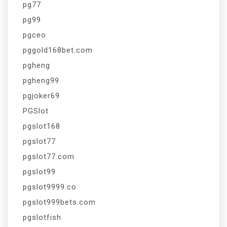
pg77
pg99
pgceo
pggold168bet.com
pgheng
pgheng99
pgjoker69
PGSlot
pgslot168
pgslot77
pgslot77.com
pgslot99
pgslot9999.co
pgslot999bets.com
pgslotfish