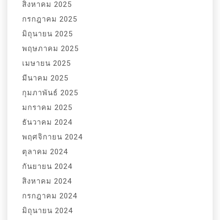
สิงหาคม 2025
กรกฎาคม 2025
มิถุนายน 2025
พฤษภาคม 2025
เมษายน 2025
มีนาคม 2025
กุมภาพันธ์ 2025
มกราคม 2025
ธันวาคม 2024
พฤศจิกายน 2024
ตุลาคม 2024
กันยายน 2024
สิงหาคม 2024
กรกฎาคม 2024
มิถุนายน 2024