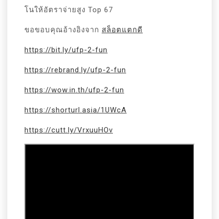
โนให้อัตราจ่ายสูง Top 67
ขอขอบคุณอ้างอิงจาก
สล็อตแตกดี
https://bit.ly/ufp-2-fun
https://rebrand.ly/ufp-2-fun
https://wow.in.th/ufp-2-fun
https://shorturl.asia/1UWcA
https://cutt.ly/VrxuuHOv