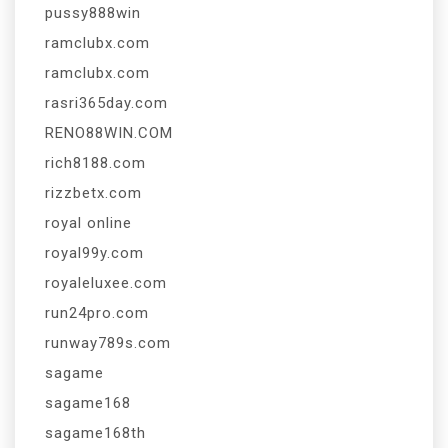
pussy888win
ramclubx.com
ramclubx.com
rasri365day.com
RENO88WIN.COM
rich8188.com
rizzbetx.com
royal online
royal99y.com
royaleluxee.com
run24pro.com
runway789s.com
sagame
sagame168
sagame168th