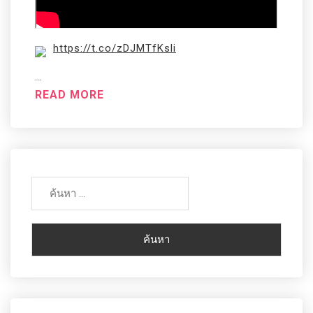
https://t.co/zDJMTfKsli
…
READ MORE
ค้นหา
สำหรับ: