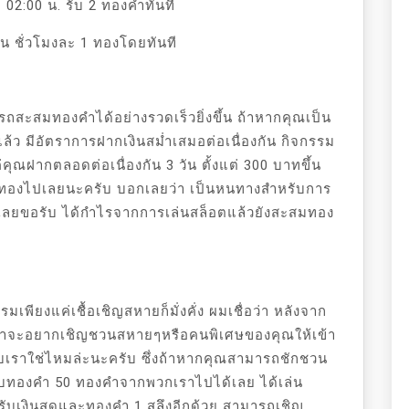
– 02:00 น. รับ 2 ทองคำทันที
งวัน ชั่วโมงละ 1 ทองโดยทันที
ารถสะสมทองคำได้อย่างรวดเร็วยิ่งขึ้น ถ้าหากคุณเป็น
ล้ว มีอัตราการฝากเงินสม่ำเสมอต่อเนื่องกัน กิจกรรม
คุณฝากตลอดต่อเนื่องกัน 3 วัน ตั้งแต่ 300 บาทขึ้น
 ทองไปเลยนะครับ บอกเลยว่า เป็นหนทางสำหรับการ
งๆเลยขอรับ ได้กำไรจากการเล่นสล็อตแล้วยังสะสมทอง
มเพียงแค่เชื้อเชิญสหายก็มั่งคั่ง ผมเชื่อว่า หลังจาก
ก็น่าจะอยากเชิญชวนสหายๆหรือคนพิเศษของคุณให้เข้า
บเราใช่ไหมล่ะนะครับ ซึ่งถ้าหากคุณสามารถชักชวน
ารับทองคำ 50 ทองคำจากพวกเราไปได้เลย ได้เล่น
ุ้นรับเงินสดและทองคำ 1 สลึงอีกด้วย สามารถเชิญ