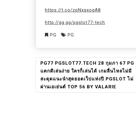
https://t.co/zpNxqxogA8
http://gg.gg/pgslot77-tech
PG
PG
แนะแนว
PG77 PGSLOT77.TECH 28 กุมภา 67 PG
เรื่อง
แตกดีเล่นง่าย ใครก็เล่นได้ เกมลื่นไหลไม่มี
สะดุดแนะนำสุดยอดเว็ปแห่งปี PGSLOT ไม่
ผ่านเอเย่นต์ TOP 56 BY VALARIE