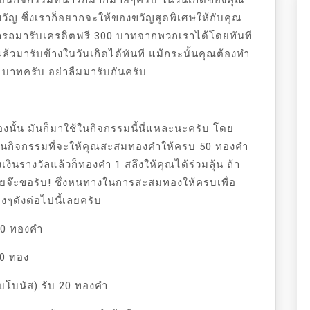
าเป็นกิจกรรมที่น่ารักมากมายๆครับ ในวันเกิดของคุณ
วัญ ซึ่งเราก็อยากจะให้ของขวัญสุดพิเศษให้กับคุณ
มารถมารับเครดิตฟรี 300 บาทจากพวกเราได้โดยทันที
้วมารับข้างในวันเกิดได้ทันที แม้กระนั้นคุณต้องทำ
 บาทครับ อย่าลืมมารับกันครับ
งนั้น มันก็มาใช้ในกิจกรรมนี้นี่แหละนะครับ โดย
ป็นกิจกรรมที่จะให้คุณสะสมทองคำให้ครบ 50 ทองคำ
้งเงินรางวัลแล้วก็ทองคำ 1 สลึงให้คุณได้ร่วมลุ้น ถ้า
ลยจ๊ะขอรับ! ซึ่งหนทางในการสะสมทองให้ครบเพื่อ
งๆดังต่อไปนี้เลยครับ
10 ทองคำ
10 ทอง
บโบนัส) รับ 20 ทองคำ