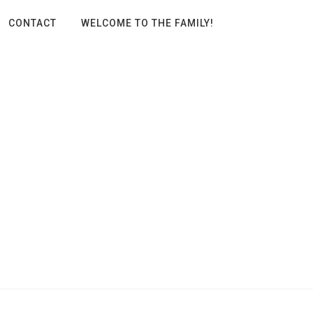
CONTACT
WELCOME TO THE FAMILY!