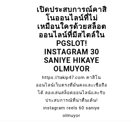
เปิดประสบการณ์คาสิ
Skip
โนออนไลน์ที่ไม่
to
content
เหมือนใครด้วยสล็อต
ออนไลน์ที่มีสไตล์ใน
PGSLOT!
INSTAGRAM 30
SANIYE HIKAYE
OLMUYOR
https://takip47.com คาสิโน
ออนไลน์เว็บตรงที่มั่นคงและเชื่อถือ
ได้ ลองเล่นสล็อตออนไลน์และรับ
ประสบการณ์ที่น่าตื่นเต้น!
instagram reels 60 saniye
olmuyor