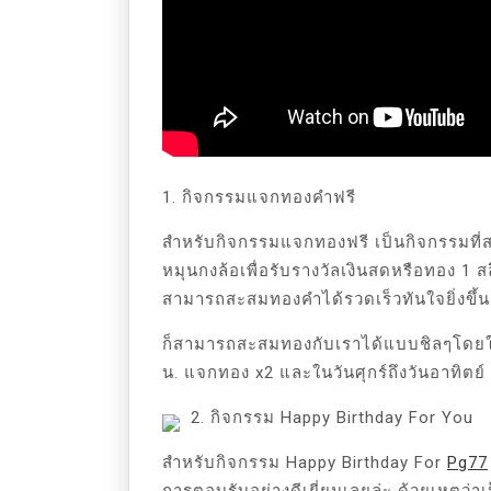
1. กิจกรรมแจกทองคำฟรี
สำหรับกิจกรรมแจกทองฟรี เป็นกิจกรรมที
หมุนกงล้อเพื่อรับรางวัลเงินสดหรือทอง 1 ส
สามารถสะสมทองคำได้รวดเร็วทันใจยิ่งขึ้น
ก็สามารถสะสมทองกับเราได้แบบชิลๆโดยในว
น. แจกทอง x2 และในวันศุกร์ถึงวันอาทิตย์ 
2. กิจกรรม Happy Birthday For You
สำหรับกิจกรรม Happy Birthday For
Pg77