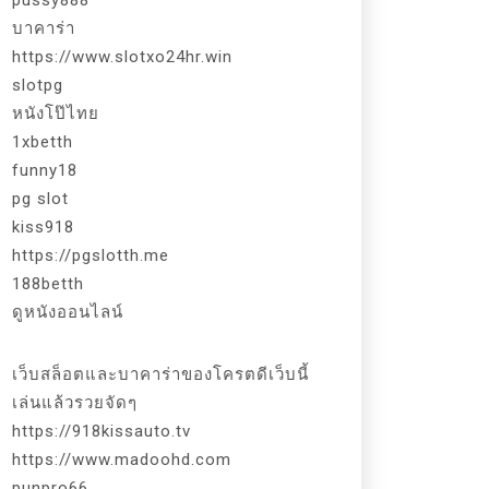
pussy888
บาคาร่า
https://www.slotxo24hr.win
slotpg
หนังโป๊ไทย
1xbetth
funny18
pg slot
kiss918
https://pgslotth.me
188betth
ดูหนังออนไลน์
เว็บสล็อตและบาคาร่าของโครตดีเว็บนี้
เล่นแล้วรวยจัดๆ
https://918kissauto.tv
https://www.madoohd.com
punpro66