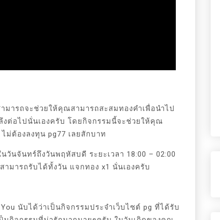
่สามารถจะช่วยให้คุณสามารถสะสมทองคำเพื่อนำไป
ลึงต่อไปนั่นเองครับ โดยกิจกรรมนี้จะช่วยให้คุณ
 ไม่ต้องลงทุน pg77 เลยสักบาท
ันจันทร์ถึงวันพฤหัสบดี ระยะเวลา 18:00 – 02:00
สามารถรับได้ทั้งวัน แจกทอง x1 นั่นเองครับ
You นับได้ว่าเป็นกิจกรรมประจำเว็บไซต์ pg ที่ได้รับ