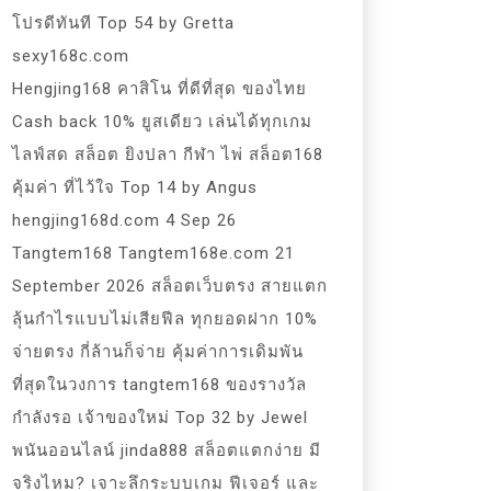
โปรดีทันที Top 54 by Gretta
sexy168c.com
Hengjing168 คาสิโน ที่ดีที่สุด ของไทย
Cash back 10% ยูสเดียว เล่นได้ทุกเกม
ไลฟ์สด สล็อต ยิงปลา กีฬา ไพ่ สล็อต168
คุ้มค่า ที่ไว้ใจ Top 14 by Angus
hengjing168d.com 4 Sep 26
Tangtem168 Tangtem168e.com 21
September 2026 สล็อตเว็บตรง สายแตก
ลุ้นกำไรแบบไม่เสียฟีล ทุกยอดฝาก 10%
จ่ายตรง กี่ล้านก็จ่าย คุ้มค่าการเดิมพัน
ที่สุดในวงการ tangtem168 ของรางวัล
กำลังรอ เจ้าของใหม่ Top 32 by Jewel
พนันออนไลน์ jinda888 สล็อตแตกง่าย มี
จริงไหม? เจาะลึกระบบเกม ฟีเจอร์ และ