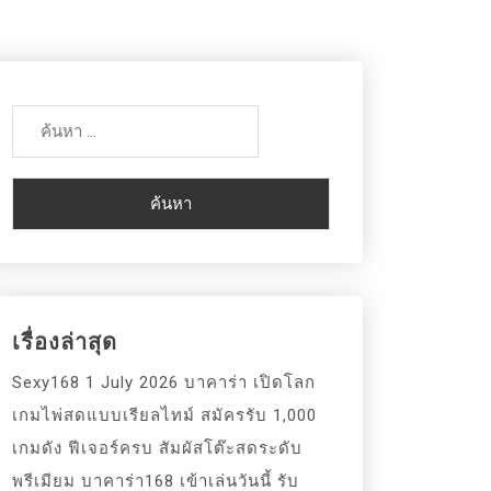
ค้นหา
สำหรับ:
เรื่องล่าสุด
Sexy168 1 July 2026 บาคาร่า เปิดโลก
เกมไพ่สดแบบเรียลไทม์ สมัครรับ 1,000
เกมดัง ฟีเจอร์ครบ สัมผัสโต๊ะสดระดับ
พรีเมียม บาคาร่า168 เข้าเล่นวันนี้ รับ