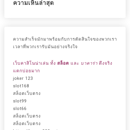
ความเห็นล่าสุด
ความสำเร็จมักมาพร้อมกับการตัดสินใจของพวกเรา
เวลาที่พวกเรารับมันอย่างจริงใจ
เว็บคาสิโนน่าเล่น ทั้ง
สล็อต
และ
บาคาร่า
ตึงจริง
แตกบ่อยมาก
joker 123
slot168
สล็อตเว็บตรง
slot99
slot66
สล็อตเว็บตรง
สล็อตเว็บตรง