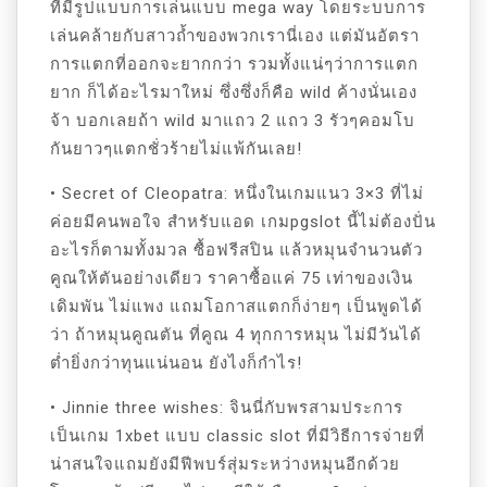
ที่มีรูปแบบการเล่นแบบ mega way โดยระบบการ
เล่นคล้ายกับสาวถ้ำของพวกเรานี่เอง แต่มันอัตรา
การแตกที่ออกจะยากกว่า รวมทั้งแน่ๆว่าการแตก
ยาก ก็ได้อะไรมาใหม่ ซึ่งซึ่งก็คือ wild ค้างนั่นเอง
จ้า บอกเลยถ้า wild มาแถว 2 แถว 3 รัวๆคอมโบ
กันยาวๆแตกชั่วร้ายไม่แพ้กันเลย!
• Secret of Cleopatra: หนึ่งในเกมแนว 3×3 ที่ไม่
ค่อยมีคนพอใจ สำหรับแอด เกมpgslot นี้ไม่ต้องปั่น
อะไรก็ตามทั้งมวล ซื้อฟรีสปิน แล้วหมุนจำนวนตัว
คูณให้ตันอย่างเดียว ราคาซื้อแค่ 75 เท่าของเงิน
เดิมพัน ไม่แพง แถมโอกาสแตกก็ง่ายๆ เป็นพูดได้
ว่า ถ้าหมุนคูณตัน ที่คูณ 4 ทุกการหมุน ไม่มีวันได้
ต่ำยิ่งกว่าทุนแน่นอน ยังไงก็กำไร!
• Jinnie three wishes: จินนี่กับพรสามประการ
เป็นเกม 1xbet แบบ classic slot ที่มีวิธีการจ่ายที่
น่าสนใจแถมยังมีฟีพบร์สุ่มระหว่างหมุนอีกด้วย