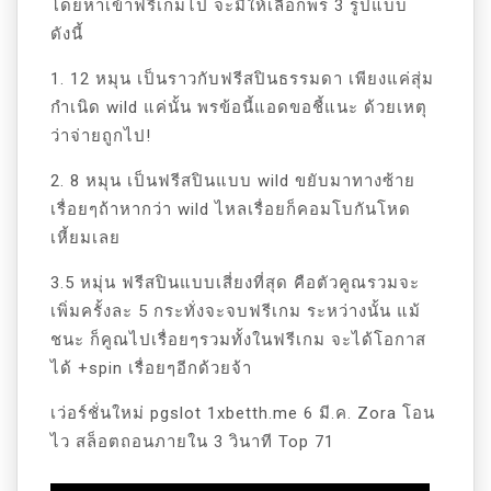
โดยหาเข้าฟรีเกมไป จะมีให้เลือกพร 3 รูปแบบ
ดังนี้
1. 12 หมุน เป็นราวกับฟรีสปินธรรมดา เพียงแค่สุ่ม
กำเนิด wild แค่นั้น พรข้อนี้แอดขอชี้แนะ ด้วยเหตุ
ว่าจ่ายถูกไป!
2. 8 หมุน เป็นฟรีสปินแบบ wild ขยับมาทางซ้าย
เรื่อยๆถ้าหากว่า wild ไหลเรื่อยก็คอมโบกันโหด
เหี้ยมเลย
3.5 หมุ่น ฟรีสปินแบบเสี่ยงที่สุด คือตัวคูณรวมจะ
เพิ่มครั้งละ 5 กระทั่งจะจบฟรีเกม ระหว่างนั้น แม้
ชนะ ก็คูณไปเรื่อยๆรวมทั้งในฟรีเกม จะได้โอกาส
ได้ +spin เรื่อยๆอีกด้วยจ้า
เว่อร์ชั่นใหม่ pgslot 1xbetth.me 6 มี.ค. Zora โอน
ไว สล็อตถอนภายใน 3 วินาที Top 71