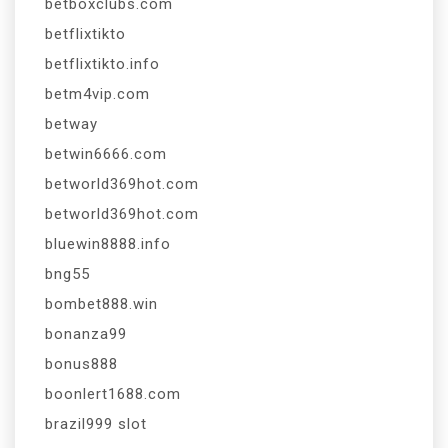
betboxclubs.com
betflixtikto
betflixtikto.info
betm4vip.com
betway
betwin6666.com
betworld369hot.com
betworld369hot.com
bluewin8888.info
bng55
bombet888.win
bonanza99
bonus888
boonlert1688.com
brazil999 slot