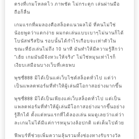
ตรงที่เกมโหลดไว ภาพชัด ไม่กระตุก เล่นผ่านมือ
ถือก็ลื่น
เกมแรกที่ผมลองคือสล็อตแนวผลไม้ ที่คนไม่ใช่
น้อยพูดว่าแตกง่าย ผมกดเล่นแบบเบาๆไม่นานก็ได้
โบนัสฟรีสปิน รอบนั้นได้กำไรเกือบจะเท่าตัวใน
ขณะที่ยังเล่นไม่ถึง 10 นาที มันทำให้มีความรู้สึกว่า
“เฮ้ย เกมมันมีจังหวะให้จริง” ไม่ใช่หมุนเท่าไรก็
เงียบเสมือนบางเว็บที่เคยพบ
พุซซี่888 มิได้เป็นแค่เว็บไซต์สล็อตทั่วไป แต่ว่า
เป็นแพลตฟอร์มที่ทำให้ผู้เล่นมีโอกาสอย่างมากขึ้น
พุซซี่888 มิได้เป็นเพียงแค่เว็บสล็อตทั่วไป แต่เป็น
แพลตฟอร์มที่ทำให้ผู้เล่นมีโอกาสอย่างมากขึ้นอย่าง
รู้สึกได้ ตั้งแต่หนแรกที่ได้ลองเล่น ผมดูเลยว่าแต่ว่า
ละเกมไม่ได้มีแค่การหมุนวงล้อปกติ แต่เต็มไปด้วย
ฟีพบร์ที่ช่วยเพิ่มความลุ้นรวมทั้งช่องทางรับรางวัล