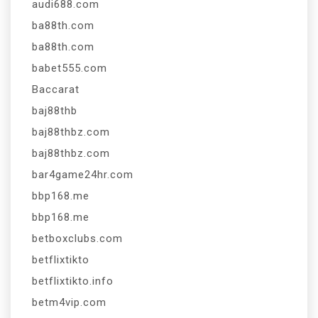
audi688.com
ba88th.com
ba88th.com
babet555.com
Baccarat
baj88thb
baj88thbz.com
baj88thbz.com
bar4game24hr.com
bbp168.me
bbp168.me
betboxclubs.com
betflixtikto
betflixtikto.info
betm4vip.com