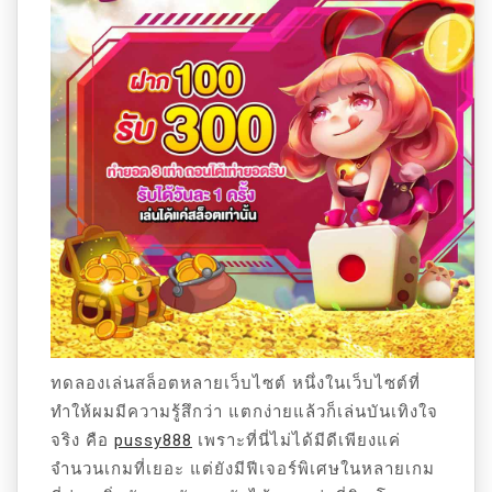
ทดลองเล่นสล็อตหลายเว็บไซต์ หนึ่งในเว็บไซต์ที่
ทำให้ผมมีความรู้สึกว่า แตกง่ายแล้วก็เล่นบันเทิงใจ
จริง คือ
pussy888
เพราะที่นี่ไม่ได้มีดีเพียงแค่
จำนวนเกมที่เยอะ แต่ยังมีฟีเจอร์พิเศษในหลายเกม