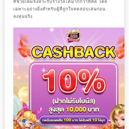
ที่ช่วยเพิ่มจังหวะรับรางวัลได้มากกว่าที่คิด โดย
เฉพาะอย่างยิ่งสำหรับผู้ที่ถูกใจทดสอบเล่นก่อน
ลงทุนจริง