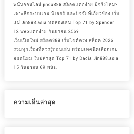
พนันออนไลน์ jinda888 สล็อตแตกง่าย มีจริงไหม?
เจาะลึกระบบเกม ฟีเจอร์ และปัจจัยที่เกี่ยวข้อง เว็บ
แม่ Jin888.asia ทดลองเล่น Top 71 by Spencer
12 webแตกง่าย กันยายน 2569
เว็บเปิดใหม่ สล็อต888 เว็บไซต์ตรง สล็อต 2026
รวมทุกเรื่องที่ควรรู้ก่อนเล่น พร้อมเทคนิคเลือกเกม
ยอดนิยม ใหม่ล่าสุด Top 71 by Dacia Jin888.asia
15 กันยายน 69 พนัน
ความเห็นล่าสุด