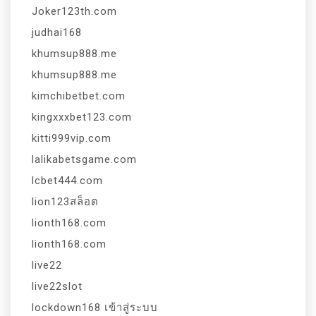
Joker123th.com
judhai168
khumsup888.me
khumsup888.me
kimchibetbet.com
kingxxxbet123.com
kitti999vip.com
lalikabetsgame.com
lcbet444.com
lion123สล็อต
lionth168.com
lionth168.com
live22
live22slot
lockdown168 เข้าสู่ระบบ