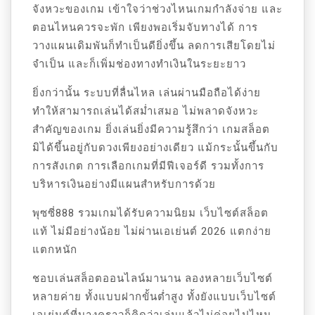
จังหวะของเกม เข้าใจว่าช่วงไหนเกมกำลังจ่าย และ
ตอนไหนควรจะพัก เพียงพอเริ่มจับทางได้ การ
วางแผนเดิมพันก็ทำเป็นดียิ่งขึ้น ลดการเสียโดยไม่
จำเป็น และก็เพิ่มช่องทางทำเงินในระยะยาว
ยิ่งกว่านั้น ระบบที่ลื่นไหล เล่นผ่านมือถือได้ง่าย
ทำให้สามารถเล่นได้สม่ำเสมอ ไม่พลาดจังหวะ
สำคัญของเกม ยิ่งเล่นยิ่งมีความรู้สึกว่า เกมสล็อต
มิได้ขึ้นอยู่กับดวงเพียงอย่างเดียว แม้กระนั้นขึ้นกับ
การสังเกต การเลือกเกมที่มีฟีเจอร์ดี รวมทั้งการ
บริหารเงินอย่างมีแผนสำหรับการด้วย
พุซซี่888 รวมเกมได้รับความนิยม เว็บไซต์สล็อต
แท้ ไม่มีอย่างน้อย ไม่ผ่านเอเย่นต์ 2026 แตกง่าย
แตกหนัก
ชอบเล่นสล็อตออนไลน์มานาน ลองหลายเว็บไซต์
หลายค่าย ทั้งแบบฝากขั้นต่ำสูง ทั้งยังแบบเว็บไซต์