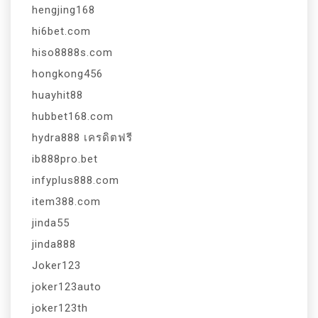
hengjing168
hi6bet.com
hiso8888s.com
hongkong456
huayhit88
hubbet168.com
hydra888 เครดิตฟรี
ib888pro.bet
infyplus888.com
item388.com
jinda55
jinda888
Joker123
joker123auto
joker123th