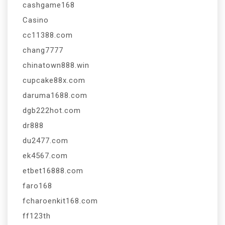
cashgame168
Casino
cc11388.com
chang7777
chinatown888.win
cupcake88x.com
daruma1688.com
dgb222hot.com
dr888
du2477.com
ek4567.com
etbet16888.com
faro168
fcharoenkit168.com
ff123th