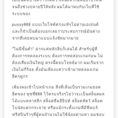
เอเย่นต์ที่บางคราวก็คิดว่าเล่นแล้วไม่ค่อยไปไหน
จนถึงช่วงปลายปีให้หลัง ผมได้มาพบกับเว็บที่ใช้
ระบบของ
pussy888 แบบเว็บไซต์ตรงแท้ๆไม่ผ่านเอเย่นต์
และก็จำเป็นต้องบอกเลยว่าประสบการณ์มันต่าง
จากที่เคยพบมาแบบแจ้งชัดมากมาย
“ไม่มีขั้นต่ำ” ฝากแค่หลักสิบก็เล่นได้ สำหรับผู้ที่
ต้องการทดลองระบบ ต้องการทดสอบเกมก่อน ไม่
ต้องเสี่ยงเงินใหญ่ ตรงนี้ตอบโจทย์มาก ผมเริ่มจาก
เงินไม่กี่ร้อย ตั้งมั่นเพียงแค่ว่าเข้ามาทดลองเกม
ฮิตๆดูกร
เพียงพอเข้าไปหน้าเกม สิ่งที่เห็นเป็นรวมเกมยอด
ฮิตของ พุซซี่888 ไว้ครบจริงๆไม่ว่าจะเป็นสล็อตผล
ไม้แบบคลาสสิก สล็อตธีมอียิปต์ สล็อตสัตว์ สล็อต
โบนัสแตกกระจาย หรือแม้กระทั้งเกมที่มีฟีพบร์
ฟรีสปินรัวๆที่ผู้คนจำนวนไม่ใช้น้อยตามหา ผมชอบ