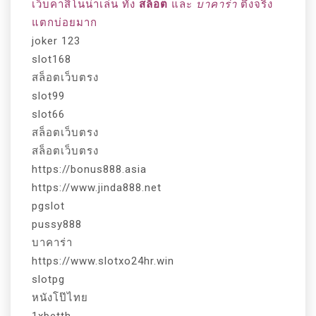
เว็บคาสิโนน่าเล่น ทั้ง
สล็อต
และ
บาคาร่า
ตึงจริง
แตกบ่อยมาก
joker 123
slot168
สล็อตเว็บตรง
slot99
slot66
สล็อตเว็บตรง
สล็อตเว็บตรง
https://bonus888.asia
https://www.jinda888.net
pgslot
pussy888
บาคาร่า
https://www.slotxo24hr.win
slotpg
หนังโป๊ไทย