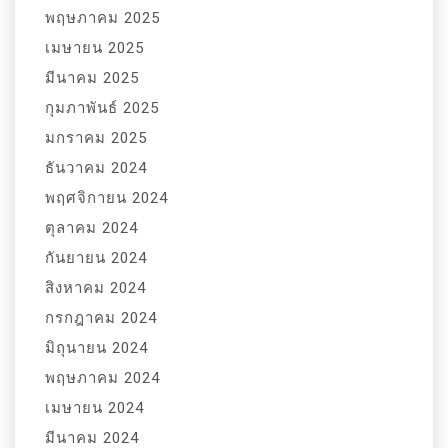
พฤษภาคม 2025
เมษายน 2025
มีนาคม 2025
กุมภาพันธ์ 2025
มกราคม 2025
ธันวาคม 2024
พฤศจิกายน 2024
ตุลาคม 2024
กันยายน 2024
สิงหาคม 2024
กรกฎาคม 2024
มิถุนายน 2024
พฤษภาคม 2024
เมษายน 2024
มีนาคม 2024