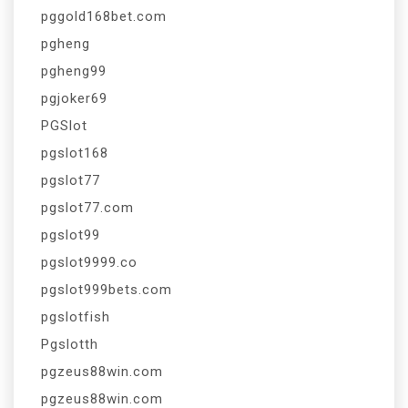
pggold168bet.com
pgheng
pgheng99
pgjoker69
PGSlot
pgslot168
pgslot77
pgslot77.com
pgslot99
pgslot9999.co
pgslot999bets.com
pgslotfish
Pgslotth
pgzeus88win.com
pgzeus88win.com