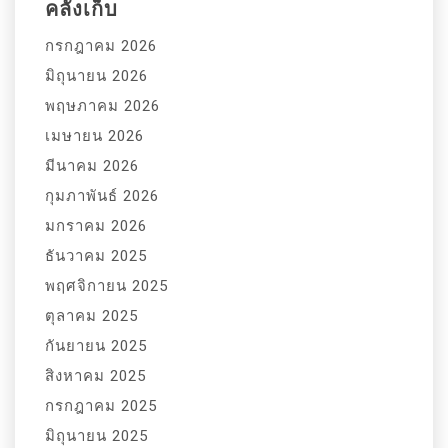
คลังเก็บ
กรกฎาคม 2026
มิถุนายน 2026
พฤษภาคม 2026
เมษายน 2026
มีนาคม 2026
กุมภาพันธ์ 2026
มกราคม 2026
ธันวาคม 2025
พฤศจิกายน 2025
ตุลาคม 2025
กันยายน 2025
สิงหาคม 2025
กรกฎาคม 2025
มิถุนายน 2025