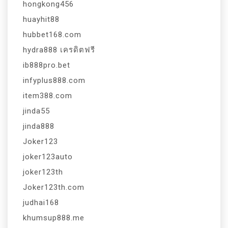
hongkong456
huayhit88
hubbet168.com
hydra888 เครดิตฟรี
ib888pro.bet
infyplus888.com
item388.com
jinda55
jinda888
Joker123
joker123auto
joker123th
Joker123th.com
judhai168
khumsup888.me