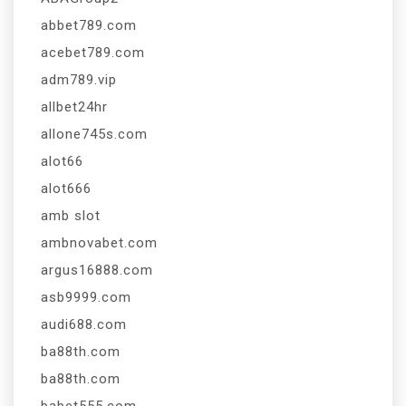
abbet789.com
acebet789.com
adm789.vip
allbet24hr
allone745s.com
alot66
alot666
amb slot
ambnovabet.com
argus16888.com
asb9999.com
audi688.com
ba88th.com
ba88th.com