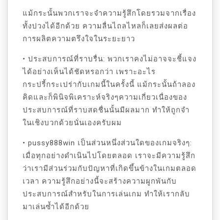
แม้กระนั้นพวกเราจะจำความรู้สึกโดยรวมจากเรื่อง
ทั้งปวงได้อีกด้วย ความลื่นไถลไหลก็เลยส่งผลต่อ
การผลิตความตรึงใจในระยะยาว
• ประสบการณ์ที่ราบรื่น: พวกเราคงไม่อาจจะชี้แจง
ได้อย่างเห็นได้ชัดหรอกว่า เพราะอะไร
กระปรี้กระเปร่ากับเกมนี้ในครั้งนี้ แม้กระนั้นถ้าลอง
คิดและก็พินิจพิเคราะห์จริงๆความเกี่ยวเนื่องของ
ประสบการณ์ที่ราบสดชื่นนั้นมีผลมาก ทำให้ถูกจำ
ในเชิงบวกด้วยนั่นเองครับผม
• pussy888win เป็นส่วนหนึ่งส่วนใดของเกมจริงๆ:
เมื่อทุกอย่างดำเนินไปโดยตลอด เราจะมีความรู้สึก
ว่าเรามีส่วนร่วมกับปัญหาที่เกิดขึ้นข้างในเกมตลอด
เวลา ความรู้สึกอย่างนี้จะสร้างความผูกพันกับ
ประสบการณ์สำหรับในการเล่นเกม ทำให้เรากลับ
มาเล่นซ้ำได้อีกด้วย