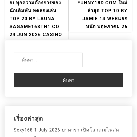
จบทุกความต้องการของ
FUNNY18D.COM ใหม่
นักเดิมพัน ทดลองเล่น
ล่าสุด TOP 10 BY
TOP 20 BY LAUNA
JAMIE 14 WEBแจก
SAGAME168TH1.CO
หนัก พฤษภาคม 26
24 JUN 2026 CASINO
ค้นหา
สำหรับ:
เรื่องล่าสุด
Sexy168 1 July 2026 บาคาร่า เปิดโลกเกมไพ่สด