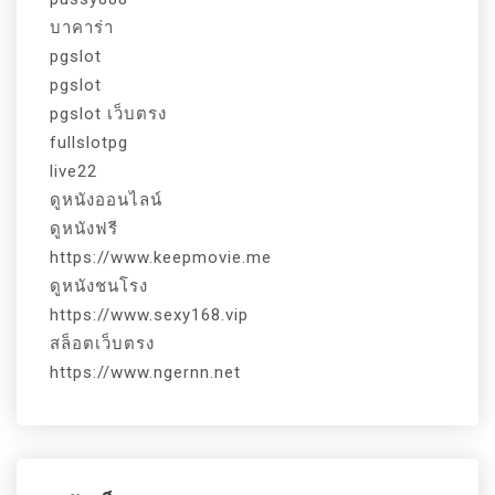
บาคาร่า
pgslot
pgslot
pgslot เว็บตรง
fullslotpg
live22
ดูหนังออนไลน์
ดูหนังฟรี
https://www.keepmovie.me
ดูหนังชนโรง
https://www.sexy168.vip
สล็อตเว็บตรง
https://www.ngernn.net