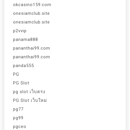
okcasino159.com
onesiamclub.site
onesiamclub.site
p2vvip
panama888
pananthai99.com
pananthai99.com
panda555
PG
PG Slot
pg slot เว็บตรง
PG Slot เว็บใหม่
pg77
pg99
pgceo