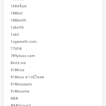
168สล็อต
188bet
188betth
1xbetth
1xbit
1xgameth.com
77UFA
789pluss.com
8lots.me
918Kiss
918kiss ดาวน์โหลด
918kissauto
918kissme
ABA
ABAGroup2