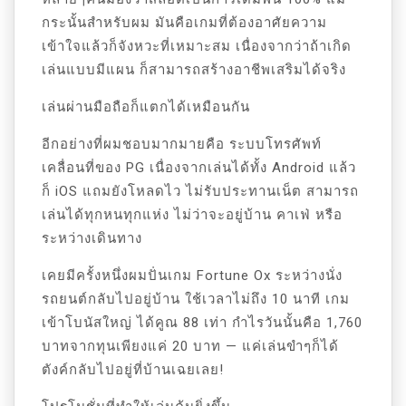
กระนั้นสำหรับผม มันคือเกมที่ต้องอาศัยความ
เข้าใจแล้วก็จังหวะที่เหมาะสม เนื่องจากว่าถ้าเกิด
เล่นแบบมีแผน ก็สามารถสร้างอาชีพเสริมได้จริง
เล่นผ่านมือถือก็แตกได้เหมือนกัน
อีกอย่างที่ผมชอบมากมายคือ ระบบโทรศัพท์
เคลื่อนที่ของ PG เนื่องจากเล่นได้ทั้ง Android แล้ว
ก็ iOS แถมยังโหลดไว ไม่รับประทานเน็ต สามารถ
เล่นได้ทุกหนทุกแห่ง ไม่ว่าจะอยู่บ้าน คาเฟ่ หรือ
ระหว่างเดินทาง
เคยมีครั้งหนึ่งผมปั่นเกม Fortune Ox ระหว่างนั่ง
รถยนต์กลับไปอยู่บ้าน ใช้เวลาไม่ถึง 10 นาที เกม
เข้าโบนัสใหญ่ ได้คูณ 88 เท่า กำไรวันนั้นคือ 1,760
บาทจากทุนเพียงแค่ 20 บาท — แค่เล่นขำๆก็ได้
ตังค์กลับไปอยู่ที่บ้านเฉยเลย!