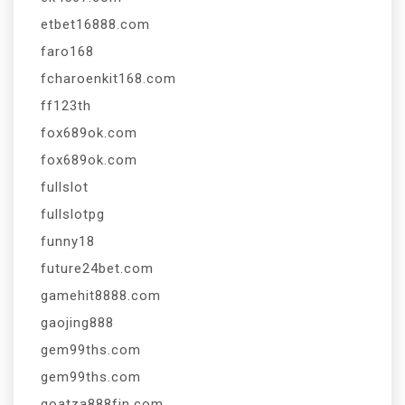
etbet16888.com
faro168
fcharoenkit168.com
ff123th
fox689ok.com
fox689ok.com
fullslot
fullslotpg
funny18
future24bet.com
gamehit8888.com
gaojing888
gem99ths.com
gem99ths.com
goatza888fin.com