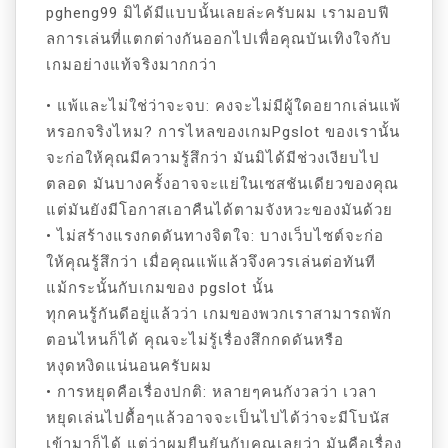
pgheng99 มิได้มีแบบนั้นเลยล่ะครับผม เรามอบฟี
ลการเล่นที่แตกต่างกันออกไปเพื่อคุณบันเทิงใจกับ
เกมอย่างแท้จริงมากกว่า
• แพ้และไม่ใช่ว่าจะจบ: คงจะไม่มีผู้ใดอยากเล่นแพ้
หรอกจริงไหม? การไหลของเกมPgslot ของเรานั้น
จะก่อให้คุณมีความรู้สึกว่า มันมิได้มีช่วงเงียบไป
ตลอด มันบางครั้งอาจจะแย่ในเซสชันเดียวของคุณ
แต่มันยังมีโอกาสเอาคืนได้ตามจังหวะของมันด้วย
• ไม่สร้างแรงกดดันทางจิตใจ: บางเว็บไซต์จะก่อ
ให้คุณรู้สึกว่า เมื่อคุณแพ้แล้วจึงควรเล่นต่อทันที
แม้กระนั้นกับเกมของ pgslot นั้น
ทุกคนรู้กันดีอยู่แล้วว่า เกมของพวกเราสามารถพัก
ตอนไหนก็ได้ คุณจะไม่รู้เรื่องสึกกดดันหรือ
หงุดหงิดแน่นอนครับผม
• การหยุดคือเรื่องปกติ: หลายๆคนกังวลว่า เวลา
หยุดเล่นไปดื้อๆแล้วอาจจะเป็นไปได้ว่าจะมีโบนัส
เข้ามาก็ได้ แต่ว่าผมยืนยันกับคุณเลยว่า มันคือเรื่อง