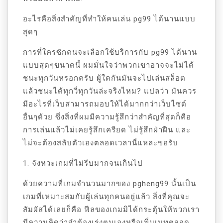
อะไรคือสิ่งสำคัญที่ทำให้คนเล่น pg99 ได้นานแบบ
สุดๆ
การที่ใครซักคนจะเลือกใช้บริการกับ pg99 ได้นาน
แบบสุดๆขนาดนี้ ผมมั่นใจว่าพวกเขาอาจจะไม่ได้
ชนะทุกวันหรอกครับ ผู้ใดกันมันจะไปเล่นสล็อต
แล้วชนะได้ทุกวี่ทุกวันล่ะจริงไหม? แปลว่า มันควร
มีอะไรที่เว็บสามารถมอบให้ได้มากกว่าเว็บไซต์
อื่นๆด้วย ซึ่งสิ่งที่ผมมีความรู้สึกว่าสำคัญที่สุดก็คือ
การเล่นแล้วไม่เคยรู้สึกเครียด ไม่รู้สึกฝ่าฝืน และ
ไม่จะต้องสลับตัวเองตลอดเวลานี่แหละขอรับ
1. จังหวะเกมที่ไม่รีบมากจนเกินไป
ด้วยความที่เกมจำนวนมากของ pgheng99 นั้นเป็น
เกมที่เหมาะสมกับผู้เล่นทุกคนอยู่แล้ว สิ่งที่คุณจะ
สัมผัสได้เลยก็คือ ฟีลของเกมมิได้กระตุ้นให้พวกเรา
มีความคิดว่าจำต้องเร่งตนเองหรือเพิ่มเบทตลอด