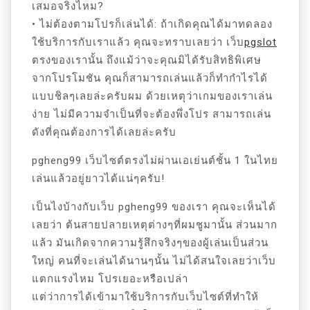
เสมอจริงไหม?
• ไม่ต้องตามโปรก็เล่นได้: ถ้าเกิดคุณได้มาทดลอง
ใช้บริการกับเราแล้ว คุณจะทราบเลยว่า เว็บ
pgslot
ตรงของเรานั้น ถึงแม้ว่าจะคุณมิได้รับสิทธิพิเศษ
จากโปรโมชัน คุณก็สามารถเล่นแล้วก็ทำกำไรได้
แบบชิลๆเลยล่ะครับผม ด้วยเหตุว่าเกมของเราเล่น
ง่าย ไม่มีความจำเป็นที่จะต้องพึ่งโปร สามารถเล่น
ดังที่คุณต้องการได้เลยล่ะครับ
pgheng99 เว็บไซต์ตรงไม่ผ่านเอเย่นต์ชั้น 1 ในไทย
เล่นแล้วอยู่ยาวได้แน่ๆครับ!
เป็นไงบ้างกับเว็บ pgheng99 ของเรา คุณจะเห็นได้
เลยว่า ต้นสายปลายเหตุต่างๆที่ผมชูมานั้น ส่วนมาก
แล้ว มันเกิดจากความรู้สึกจริงๆของผู้เล่นเป็นส่วน
ใหญ่ คนที่จะเล่นได้นานๆนั้น ไม่ได้สนใจเลยว่าเว็บ
แตกแรงไหม โปรเยอะหรือเปล่า
แต่ว่าการได้เข้ามาใช้บริการกับเว็บไซต์ที่ทำให้