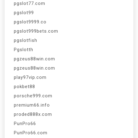
pgslot77.com
pgslot99
pgslot9999.co
pgslot999bets.com
pgslotfish
Pgslotth
pgzeus88win.com
pgzeus88win.com
play97vip.com
pokbet88
porsche999.com
premium66.info
proded888x.com
PunPro66
PunPro66.com