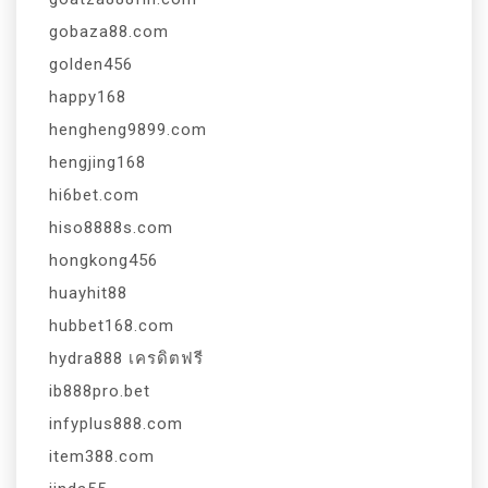
gobaza88.com
golden456
happy168
hengheng9899.com
hengjing168
hi6bet.com
hiso8888s.com
hongkong456
huayhit88
hubbet168.com
hydra888 เครดิตฟรี
ib888pro.bet
infyplus888.com
item388.com