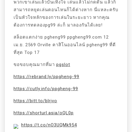
พวกเขาเล่นแล้วบันเทิงใจ เล่นแล้วไม่กดดัน แล้วก็
สามารถหยุดเล่นตอนไหนก็ได้ต่างหาก นี่แหละครับ
เป็นหัวใจหลักของการเล่นในระยะยาว หากคุณ
ต้องการทดลองpg99 ล่ะก็ มาลองกันได้เลย!
สล็อตแตกง่าย pgheng99 ppgheng99.com 12
เม.ย. 2569 Orville คาสิโนออนไลน์ pgheng99 ที่ดี
ที่สุด Top 17
ขอขอบคุณมากที่มา
pgslot
https://rebrand.ly/ppgheng-99
https://cutly.info/ppgheng-99
https://bitt.to/blrjvo
https://shorturl.asia/oQL0p
https://t.co/nO3UQMk954