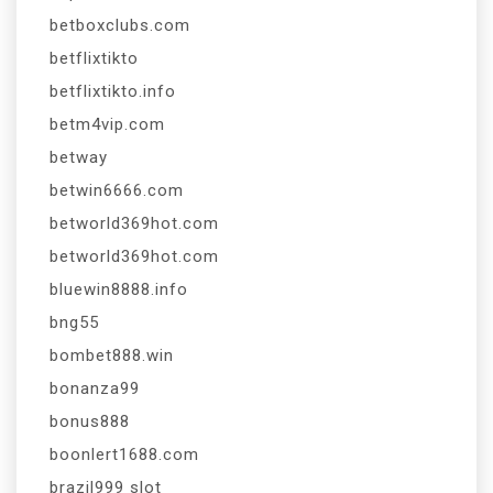
betboxclubs.com
betflixtikto
betflixtikto.info
betm4vip.com
betway
betwin6666.com
betworld369hot.com
betworld369hot.com
bluewin8888.info
bng55
bombet888.win
bonanza99
bonus888
boonlert1688.com
brazil999 slot