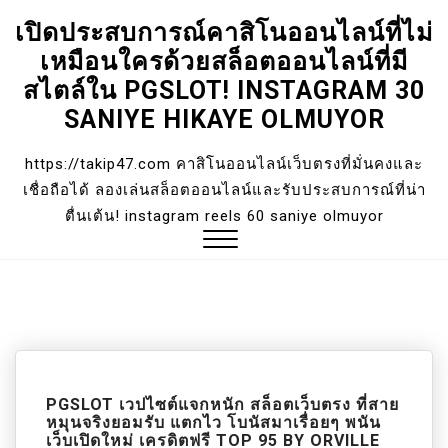
เปิดประสบการณ์คาสิโนออนไลน์ที่ไม่
Skip
เหมือนใครด้วยสล็อตออนไลน์ที่มี
to
content
สไตล์ใน PGSLOT! INSTAGRAM 30
SANIYE HIKAYE OLMUYOR
https://takip47.com คาสิโนออนไลน์เว็บตรงที่มั่นคงและ
เชื่อถือได้ ลองเล่นสล็อตออนไลน์และรับประสบการณ์ที่น่า
ตื่นเต้น! instagram reels 60 saniye olmuyor
Close
Menu
PGSLOT เวปไซต์แจกหนัก สล็อตเว็บตรง ที่สาย
หมุนจริงยอมรับ แตกไว โบนัสมาเรื่อยๆ พนัน
เว็บเปิดใหม่ เครดิตฟรี TOP 95 BY ORVILLE