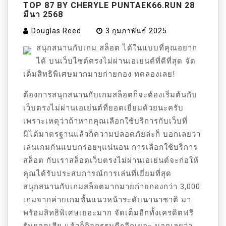
TOP 87 BY CHERYLE PUNTAEK66.RUN 28
มีนา 2568
Douglas Reed
3 กุมภาพันธ์ 2025
สนุกสนานกับเกม สล็อต ได้ในแบบที่คุณอยาก
ได้ บนเว็บไซต์ตรงไม่ผ่านเอเย่นต์ที่ดีที่สุด จัด
เต็มสิทธิพิเศษมากมายก่ายกอง ทดลองเลย!
ต้องการสนุกสนานกับเกมสล็อตก็จะต้องเริ่มต้นกับ
เว็บตรงไม่ผ่านเอเย่นต์ที่ยอดเยี่ยมด้วยนะครับ
เพราะเหตุว่าถ้าหากคุณเลือกใช้บริการกับเว็บที่
มิได้มาตรฐานแล้วก็ความปลอดภัยล่ะก็ บอกเลยว่า
เล่นเกมกันแบบกร่อยๆแน่นอน การเลือกใช้บริการ
สล็อต กับเราสล็อตเว็บตรงไม่ผ่านเอเย่นต์จะก่อให้
คุณได้รับประสบการณ์การเล่นที่เยี่ยมที่สุด
สนุกสนานกับเกมสล็อตมากมายก่ายกองกว่า 3,000
เกมจากค่ายเกมชั้นแนวหน้าระดับนานาชาติ มา
พร้อมสิทธิพิเศษเยอะมาก จัดเต็มอีกทั้งเครดิตฟรี
รับยอดเสีย แล้วก็กิจกรรมดีๆอีกเยอะ บอกเลยว่า