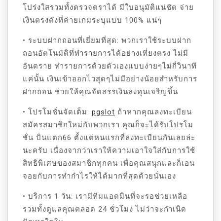
โปร่งใสรวมทั้งตรวจตราได้ มีใบอนุมัติแน่ชัด จ่าย
เงินตรงดังที่ค่ายเกมระบุแบบ 100% แน่ๆ
• ระบบฝากถอนที่เยี่ยมที่สุด: พวกเราใช้ระบบฝาก
ถอนอัตโนมัติที่ทำรายการได้อย่างเที่ยงตรง ไม่มี
อันตราย ทำรายการด้วยตัวเองแบบง่ายๆไม่กี่วินาที
แค่นั้น เงินเข้าออกไวสุดๆไม่มีอย่างน้อยสำหรับการ
ฝากถอน ช่วยให้คุณจัดสรรเงินลงทุนเจริญขึ้น
• โปรโมชั่นจัดเต็ม:
pgslot
ถ้าหากคุณลงทะเบียน
สมัครสมาชิกใหม่กับพวกเรา คุณก็จะได้รับโปรโม
ชั่น ปั่นแตก66 ตั้งแต่หนแรกที่ลงทะเบียนกันเลยล่ะ
นะครับ เนื่องจากว่าเราให้ความเอาใจใส่กับการใช้
สิทธิพิเศษของสมาชิกทุกคน เพื่อคุณสนุกและก็เอน
จอยกับการทำกำไรให้ได้มากที่สุดด้วยนั่นเอง
• บริการ 1 วัน: เรามีทีมแอดมินที่จะรอช่วยเหลือ
รวมทั้งดูแลคุณตลอด 24 ชั่วโมง ไม่ว่าจะกำเนิด