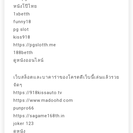
หนังโป๊ไทย
1xbetth
funny18
pg slot
kiss918
https://pgslotth.me
188betth
ดูหนังออนไลน์
เว็บสล็อตและบาคาร่าของโครตดีเว็บนี้เล่นแล้วรวย
จัดๆ
https://918kissauto.tv
https://www.madoohd.com
punpro66
https://sagame168th.in
joker 123
ดูหนัง