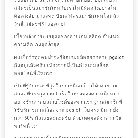
สมัครเป็นสมาชิกใหม่กับเราไม่มีผิดหวังอย่างไม่
ต้องสงสัย มาลงทะเบียนสมัครสมาชิกใหม่ได้แล้ว
วันนี้ สมัครฟรี! ลองเลย!
เบื้องหลังการบรรลุผลของค่ายเกม สล็อต กับแนว
ความคิดเกมสุดล้ำยุค
ผมเชื่อว่าทุกคนน่าจะรู้จักเกมสล็อตจากค่าย
pgslot
กันอยู่แล้วครับ เนื่องจากนี่เป็นค่ายเกมสล็อต
ออนไลน์ที่เรียกว่า
เป็นที่รู้จักเยอะที่สุดในขณะนี้เลยก็ว่าได้ ค่ายเกม
สล็อตที่บรรลุความสำเร็จในทางของความนิยมมา
อย่างช้านาน บนเว็บไซต์ของพวกเรา ฐานสมาชิกที่
ใช้บริการเกมสล็อตจาก pgslot เว็บตรง มีมากยิ่ง
กว่า 50% กันเลยล่ะนะครับ ด้วยเหตุผลดังกล่าว ใน
พาร์ทนี้ เรา