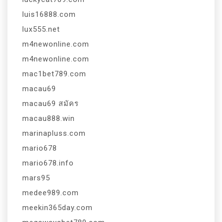
luis16888.com
lux555.net
m4newonline.com
m4newonline.com
mac1bet789.com
macau69
macau69 สมัคร
macau888.win
marinapluss.com
mario678
mario678.info
mars95
medee989.com
meekin365day.com