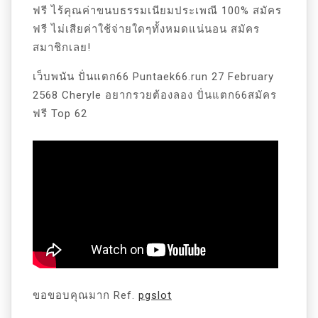
ฟรี ไร้คุณค่าขนบธรรมเนียมประเพณี 100% สมัคร
ฟรี ไม่เสียค่าใช้จ่ายใดๆทั้งหมดแน่นอน สมัคร
สมาชิกเลย!
เว็บพนัน ปั่นแตก66 Puntaek66.run 27 February
2568 Cheryle อยากรวยต้องลอง ปั่นแตก66สมัคร
ฟรี Top 62
ขอขอบคุณมาก Ref.
pgslot