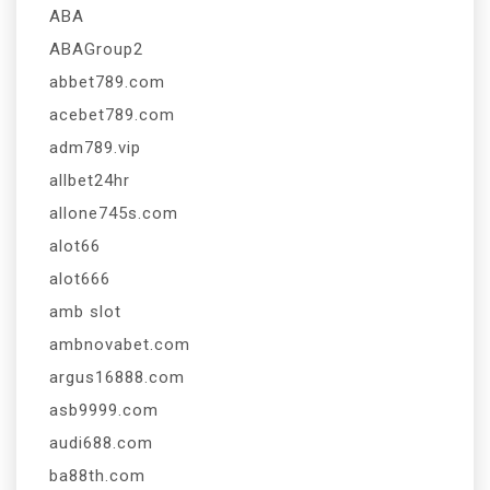
ABA
ABAGroup2
abbet789.com
acebet789.com
adm789.vip
allbet24hr
allone745s.com
alot66
alot666
amb slot
ambnovabet.com
argus16888.com
asb9999.com
audi688.com
ba88th.com