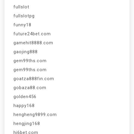
fullslot
fullslotpg
funny18
future24bet.com
gamehit8888.com
gaojing888
gem99ths.com
gem99ths.com
goatza888fin.com
gobaza88.com
golden456
happy168
hengheng9899.com
hengjing168
hi6bet.com