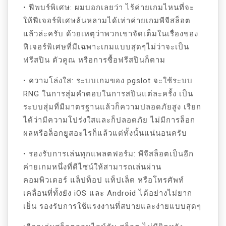
• ฟีพบร์พิเศษ: ผมบอกเลยว่า ไร้ค่ายเกมไหนที่จะ
ให้ฟีเจอร์พิเศษล้นหลามได้เท่าค่ายเกมพีจีสล็อต
แล้วล่ะครับ ด้วยเหตุว่าพวกเขาจัดเต็มในเรื่องของ
ฟีเจอร์พิเศษที่มีเฉพาะเกมแบบสุดๆไม่ว่าจะเป็น
ฟรีสปิน ตัวคูณ หรือการซื้อฟรีสปินก็ตาม
• ความโล่งใส: ระบบเกมของ pgslot จะใช้ระบบ
RNG ในการสุ่มคำตอบในการสปินแต่ละครั้ง เป็น
ระบบสุ่มที่มีมาตรฐานแล้วก็ความปลอดภัยสูง เรียก
ได้ว่ามีความโปร่งใสและก็ปลอดภัย ไม่มีการล็อก
ผลหรือล็อกยูสอะไรก็แล้วแต่ทั้งนั้นแน่นอนครับ
• รองรับการเล่นทุกแพลตฟอร์ม: พีจีสล็อตเป็นอีก
ค่ายเกมหนึ่งที่ดีไซน์ให้สามารถเล่นผ่าน
คอมพิวเตอร์ แล็ปท็อป แท็ปเล็ต หรือโทรศัพท์
เคลื่อนที่ทั้งยัง iOS และ Android ได้อย่างไม่ยาก
เย็น รองรับการใช้แรงงานที่สบายและง่ายแบบสุดๆ