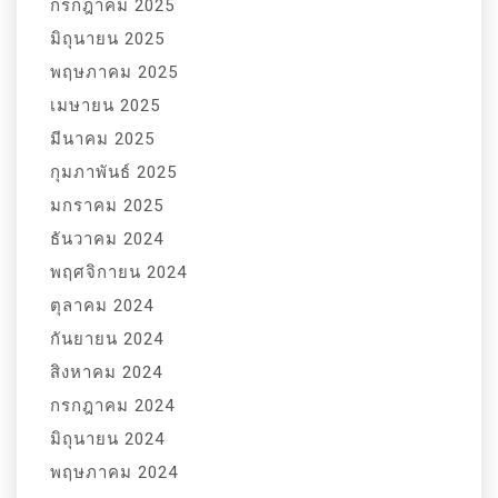
กรกฎาคม 2025
มิถุนายน 2025
พฤษภาคม 2025
เมษายน 2025
มีนาคม 2025
กุมภาพันธ์ 2025
มกราคม 2025
ธันวาคม 2024
พฤศจิกายน 2024
ตุลาคม 2024
กันยายน 2024
สิงหาคม 2024
กรกฎาคม 2024
มิถุนายน 2024
พฤษภาคม 2024