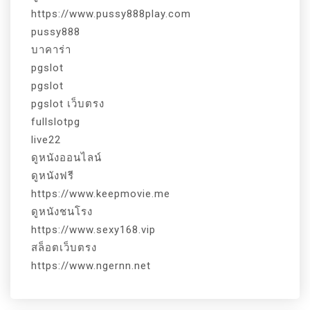
https://www.pussy888play.com
pussy888
บาคาร่า
pgslot
pgslot
pgslot เว็บตรง
fullslotpg
live22
ดูหนังออนไลน์
ดูหนังฟรี
https://www.keepmovie.me
ดูหนังชนโรง
https://www.sexy168.vip
สล็อตเว็บตรง
https://www.ngernn.net