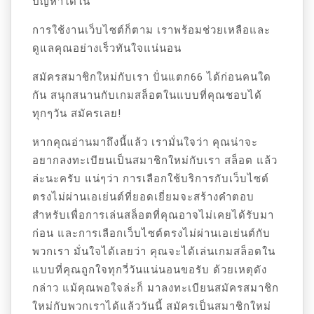
ปัญหาใดใน
การใช้งานเว็บไซต์ก็ตาม เราพร้อมช่วยเหลือและ
ดูแลคุณอย่างเร็วทันใจแน่นอน
สมัครสมาชิกใหม่กับเรา ปั่นแตก66 ได้ก่อนคนใด
กัน สนุกสนานกับเกมสล็อตในแบบที่คุณชอบได้
ทุกๆวัน สมัครเลย!
หากคุณอ่านมาถึงนี้แล้ว เรามั่นใจว่า คุณน่าจะ
อยากลงทะเบียนเป็นสมาชิกใหม่กับเรา สล็อต แล้ว
ล่ะนะครับ แน่ๆว่า การเลือกใช้บริการกับเว็บไซต์
ตรงไม่ผ่านเอเย่นต์ที่ยอดเยี่ยมจะสร้างคำตอบ
สำหรับเพื่อการเล่นสล็อตที่คุณอาจไม่เคยได้รับมา
ก่อน และการเลือกเว็บไซต์ตรงไม่ผ่านเอเย่นต์กับ
พวกเรา มั่นใจได้เลยว่า คุณจะได้เล่นเกมสล็อตใน
แบบที่คุณถูกใจทุกวี่วันแน่นอนขอรับ ด้วยเหตุดัง
กล่าว แม้คุณพอใจล่ะก็ มาลงทะเบียนสมัครสมาชิก
ใหม่กับพวกเราได้แล้ววันนี้ สมัครเป็นสมาชิกใหม่