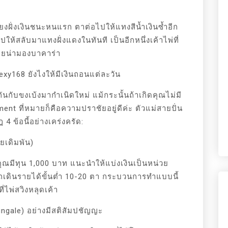
พียงฝั่งเงินชนะหนแรก ตาต่อไปให้แทงสีน้ำเงินซ้ำอีก
ให้สลับมาแทงฝั่งแดงในทันที เป็นอีกหนึ่งเค้าไพ่ที่
่ายน่ามองบาคาร่า
exy168 ยังไงให้มีเงินถอนแต่ละวัน
กันกับขงเบ้งมากำเนิดใหม่ แม้กระนั้นถ้าเกิดคุณไม่มี
nt ที่หมายก็คือความปราชัยอยู่ดีค่ะ ตัวแม่สายปั่น
4 ข้อนี้อย่างเคร่งครัด:
วยเดิมพัน)
ุณมีทุน 1,000 บาท แนะนำให้แบ่งเงินเป็นหน่วย
ถเดินรายได้ขั้นต่ำ 10-20 ตา กระบวนการทำแบบนี้
่ไพ่สวิงหลุดเค้า
rtingale) อย่างมีสติสัมปชัญญะ