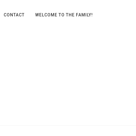
CONTACT
WELCOME TO THE FAMILY!