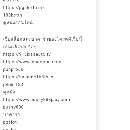
kiss918
https://pgslotth.me
188betth
ดูหนังออนไลน์
เว็บสล็อตและบาคาร่าของโครตดีเว็บนี้
เล่นแล้วรวยจัดๆ
https://918kissauto.tv
https://www.madoohd.com
punpro66
https://sagame168th.in
joker 123
ดูหนัง
https://www.pussy888play.com
pussy888
บาคาร่า
pgslot
pgslot