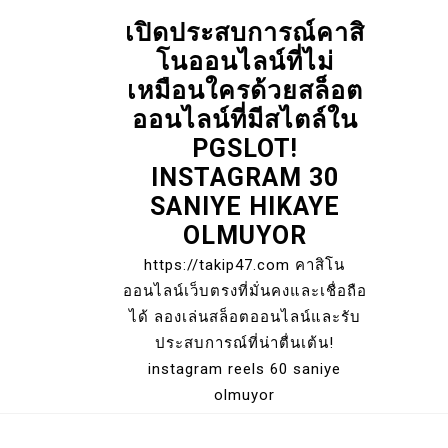
เปิดประสบการณ์คาสิ
Skip
โนออนไลน์ที่ไม่
to
content
เหมือนใครด้วยสล็อต
ออนไลน์ที่มีสไตล์ใน
PGSLOT!
INSTAGRAM 30
SANIYE HIKAYE
OLMUYOR
https://takip47.com คาสิโน
ออนไลน์เว็บตรงที่มั่นคงและเชื่อถือ
ได้ ลองเล่นสล็อตออนไลน์และรับ
ประสบการณ์ที่น่าตื่นเต้น!
instagram reels 60 saniye
olmuyor