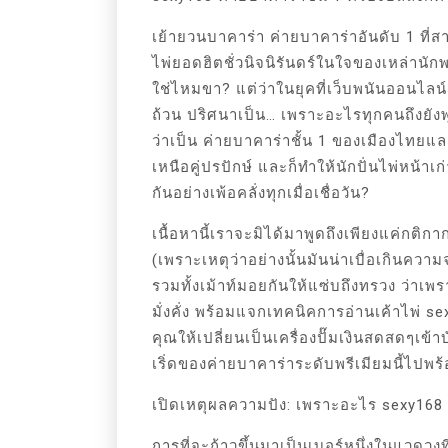
เย้ายวนบาคาร่า ค่ายบาคาร่าอันดับ 1 ที่ส
ไพ่ยอดฮิตชั่วนิจนิรันดร์ในใจของเหล่านักพน
ใช่ไหมขา? แต่ว่าในยุคที่เว็บพนันออนไลน์ผ
ถ้วน ปริศนาเป็น… เพราะอะไรทุกคนถึงยังพุ
ว่าเป็น ค่ายบาคาร่าชั้น 1 ของเมืองไทยและ
เหนือคู่ปรปักษ์ และก็ทำให้นักปั่นไพ่หน้า
กันอย่างเพ้อคลั่งทุกเมื่อเชื่อวัน?
เนื้อหานี้เราจะมิได้มาพูดถึงเพียงแค่กติ
(เพราะเหตุว่าอย่างนั้นมันน่าเบื่อเกินควา
รวมทั้งเม้าท์มอยกันให้แซ่บถึงทรวง ว่าเพ
มั่งคั่ง พร้อมแจกเทคนิคการอ่านเค้าไพ่ 
คุณให้เปลี่ยนเป็นเครื่องปั๊มเงินสดสดๆเข้
เริ่ดของค่ายบาคาร่าระดับพรีเมียมนี้ไปพร
เปิดเหตุผลความปัง: เพราะอะไร sexy168 ถ
การที่จะก้าวขึ้นมาเป็นเบอร์หนึ่งในแวดวงที่