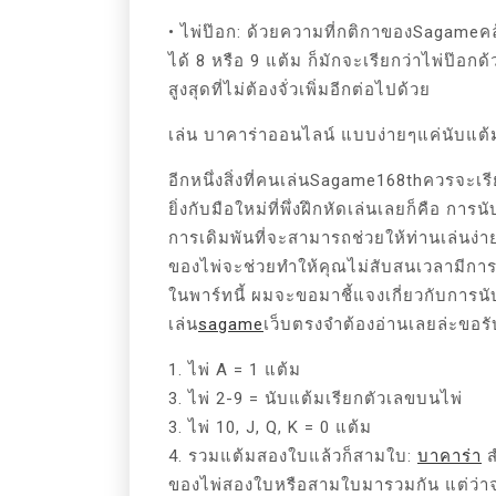
• ไพ่ป๊อก: ด้วยความที่กติกาของSagameคล้า
ได้ 8 หรือ 9 แต้ม ก็มักจะเรียกว่าไพ่ป๊อกด้ว
สูงสุดที่ไม่ต้องจั่วเพิ่มอีกต่อไปด้วย
เล่น บาคาร่าออนไลน์ แบบง่ายๆแค่นับแต้ม
อีกหนึ่งสิ่งที่คนเล่นSagame168thควรจะเ
ยิ่งกับมือใหม่ที่พึ่งฝึกหัดเล่นเลยก็คือ ก
การเดิมพันที่จะสามารถช่วยให้ท่านเล่นง่ายข
ของไพ่จะช่วยทำให้คุณไม่สับสนเวลามีการเปิ
ในพาร์ทนี้ ผมจะขอมาชี้แจงเกี่ยวกับการนับ
เล่น
sagame
เว็บตรงจำต้องอ่านเลยล่ะขอรั
1. ไพ่ A = 1 แต้ม
3. ไพ่ 2-9 = นับแต้มเรียกตัวเลขบนไพ่
3. ไพ่ 10, J, Q, K = 0 แต้ม
4. รวมแต้มสองใบแล้วก็สามใบ:
บาคาร่า
ส
ของไพ่สองใบหรือสามใบมารวมกัน แต่ว่าจะ