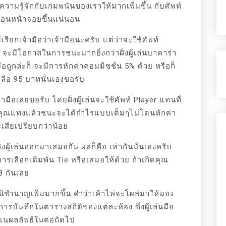
ามรู้จักกับเกมพนันของเราให้มากเพิ่มขึ้น กับศัพท์
่าเอนหน้าจอยขึ้นแน่นอน
รียกเจ้ามือว่าเจ้ามือนะครับ แต่ว่าจะใช้ศัพท์
ะมีโอกาสในการชนะมากยิ่งกว่าฝั่งผู้เล่นบาคาร่า
มือถูกล่ะก็ จะมีการหักค่าคอมมิชชั่น 5% ด้วย หรือก็
ือ 95 บาทนั่นเองขอรับ
้ามือเลยขอรับ โดยฝั่งผู้เล่นจะใช้ศัพท์ Player แทนที่
ม้คุณแทงแล้วชนะจะได้กำไรแบบเต็มๆไม่โดนหักค่า
เสียเปรียบกว่าน้อย
ฝั่งผู้เล่นออกมาเสมอกัน ผลก็คือ เท่ากันนั่นเองครับ
รเลือกเดิมพัน Tie หรือเสมอให้ด้วย ถ้าเกิดคุณ
8 กันเลย
ำนิชำนาญเพิ่มมากขึ้น คำว่าเค้าไพ่จะโผล่มาให้มอง
ารบันทึกในตารางสถิติของแต่ละห้อง ซึ่งผู้เล่นมือ
เนผลลัพธ์ในต่อถัดไป