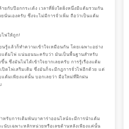
ยกับป๊อกกระเด้ง เวลาที่ฝั่งใดฝั่งหนึ่งมีแต้มรวมกัน
ยนั่นเองครับ ซึ่งจะไม่มีการจั่วเพิ่ม ถือว่าเป็นแต้ม
ไพ่ให้ถูก!
รียนรู้แล้วก็ทำความเข้าใจเหมือนกัน โดยเฉพาะอย่าง
ารนับแต้มไพ่ แน่นอนนะครับว่า มันเป็นพื้นฐานสำหรับ
ึ้น ซึ่งมันไม่ได้เข้าใจยากเลยครับ การรู้เรื่องแต้ม
ดไพ่เสริมเติม ซึ่งมันก็จะมีกฎการจั่วไพ่อีกด้วย แต่
แต้มเพียงแค่นั้น บอกเลยว่า มือใหม่ที่ฝึกฝน
บ
ำหรับการเดิมพันบาคาร่าออนไลน์จะมีการนำแต้ม
นับเฉพาะหลักหน่วยหรือเลขด้านหลังเพียงแค่นั้น