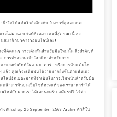
าฝั่งใดได้แต้มใกล้เคียงกับ 9 มากที่สุดจะชนะ
รงไม่ผ่านเอเย่นต์ที่เหมาะสมที่สุดขณะนี้ ลง
ป็นสมาชิกบาคาร่าออนไลน์เลย!
ที่คิดแน่ๆ การเดิมพันสำหรับมือใหม่นั้น สิ่งสำคัญที่
ก็คือ การทำความเข้าใจกติกาสำหรับการ
เรื่องของคำศัพท์ในเกมบาคาร่า หรือการนับแต้มไพ่
อยๆแล้ว คุณก็จะเดิมพันได้ง่ายมากยิ่งขึ้นด้วยนั่นเอง
นไลน์อีกเยอะมากที่จำเป็นในการเริ่มพนันสำหรับมือ
นหน้าเก่าพันบนเว็บไซต์ตรงแท้ของเราบาคาร่าได้
ียนใหม่กับพวกเราได้เลยนะครับ สมัครฟรี ไร้ค่า
168th.shop 25 September 2568 Archie คาสิโน