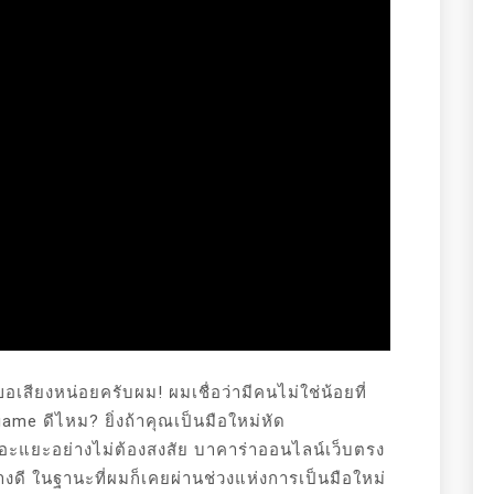
ขอเสียงหน่อยครับผม! ผมเชื่อว่ามีคนไม่ใช่น้อยที่
ame ดีไหม? ยิ่งถ้าคุณเป็นมือใหม่หัด
ยอะแยะอย่างไม่ต้องสงสัย บาคาร่าออนไลน์เว็บตรง
ย่างดี ในฐานะที่ผมก็เคยผ่านช่วงแห่งการเป็นมือใหม่