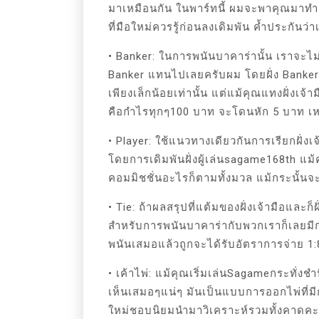
มาเหมือนกัน ในพาร์ทนี้ ผมจะพาคุณมาทำคว
ที่มือใหม่ควรรู้ก่อนลงเดิมพัน ค้ำประกันว
• Banker: ในการพนันบาคาร่านั้น เราจะไม่เ
Banker แทนไปเลยครับผม โดยฝั่ง Banker จ
เพียงเล็กน้อยเท่านั้น แต่แม้คุณแทงฝั่งเจ้า
คือกำไรทุกๆ100 บาท จะโดนหัก 5 บาท เหล
• Player: ใช้แนวทางเดียวกันการเรียกฝั่งเจ
โดยการเดิมพันฝั่งผู้เล่นsagame168th แ
คอมมิชชั่นอะไรก็ตามทั้งมวล แม้กระนั้นจะ
• Tie: ถ้าผลสรุปที่แต้มของฝั่งเจ้ามือและก็
สำหรับการพนันบาคาร่ากับพวกเราก็เลยมีกา
พนันเสมอแล้วถูกจะได้รับอัตราการจ่าย 1:
• เค้าไพ่: แม้คุณเริ่มเล่นSagameกระทั่งช
เห็นเสมอๆแน่ๆ มันเป็นแบบการออกไพ่ที่มีก
ใหม่ชอบนิยมนำมาวิเคราะห์รวมทั้งคาดคะ