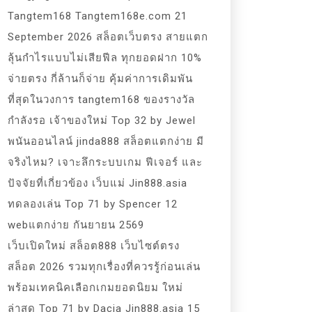
Tangtem168 Tangtem168e.com 21
September 2026 สล็อตเว็บตรง สายแตก
ลุ้นกำไรแบบไม่เสียฟีล ทุกยอดฝาก 10%
จ่ายตรง กี่ล้านก็จ่าย คุ้มค่าการเดิมพัน
ที่สุดในวงการ tangtem168 ของรางวัล
กำลังรอ เจ้าของใหม่ Top 32 by Jewel
พนันออนไลน์ jinda888 สล็อตแตกง่าย มี
จริงไหม? เจาะลึกระบบเกม ฟีเจอร์ และ
ปัจจัยที่เกี่ยวข้อง เว็บแม่ Jin888.asia
ทดลองเล่น Top 71 by Spencer 12
webแตกง่าย กันยายน 2569
เว็บเปิดใหม่ สล็อต888 เว็บไซต์ตรง
สล็อต 2026 รวมทุกเรื่องที่ควรรู้ก่อนเล่น
พร้อมเทคนิคเลือกเกมยอดนิยม ใหม่
ล่าสุด Top 71 by Dacia Jin888.asia 15