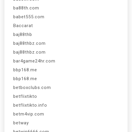
ba88th.com
babet555.com
Baccarat
baj88thb
baj88thbz.com
baj88thbz.com
bar4game24hr.com
bbp168.me
bbp168.me
betboxclubs.com
betflixtikto
betflixtikto.info
betm4vip.com
betway
betwin6666.com