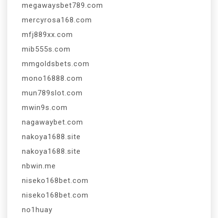
megawaysbet789.com
mercyrosa168.com
mfj889xx.com
mib555s.com
mmgoldsbets.com
mono16888.com
mun789slot.com
mwin9s.com
nagawaybet.com
nakoya1688.site
nakoya1688.site
nbwin.me
niseko168bet.com
niseko168bet.com
no1huay