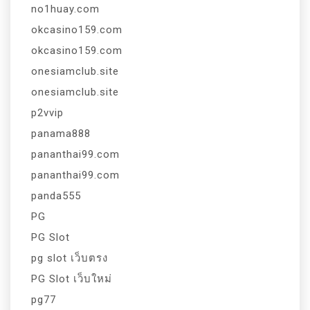
no1huay.com
okcasino159.com
okcasino159.com
onesiamclub.site
onesiamclub.site
p2vvip
panama888
pananthai99.com
pananthai99.com
panda555
PG
PG Slot
pg slot เว็บตรง
PG Slot เว็บใหม่
pg77