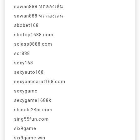
sawan888 ทดลองเล่น
sawan888 ทดลองเล่น
sbobet168
sbotop1688.com
sclass8888.com
scr888
sexy168
sexyauto168
sexybaccarat168.com
sexygame
sexygame1688k
shinobi24hr.com
sing55fun.com
six9game
six9game.win