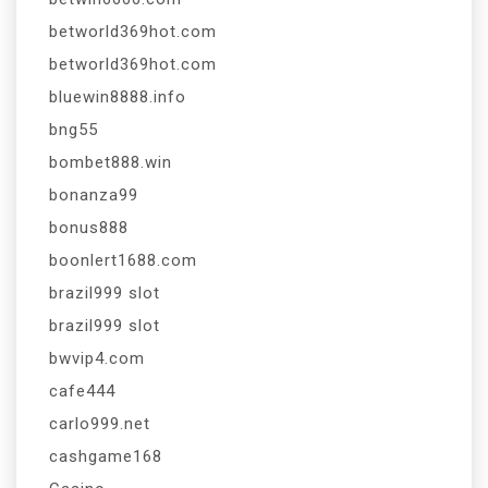
betworld369hot.com
betworld369hot.com
bluewin8888.info
bng55
bombet888.win
bonanza99
bonus888
boonlert1688.com
brazil999 slot
brazil999 slot
bwvip4.com
cafe444
carlo999.net
cashgame168