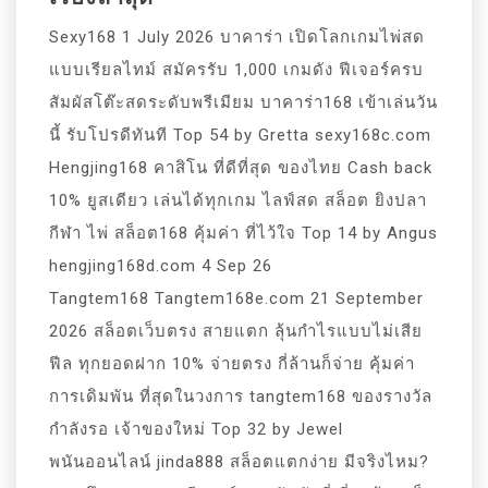
Sexy168 1 July 2026 บาคาร่า เปิดโลกเกมไพ่สด
แบบเรียลไทม์ สมัครรับ 1,000 เกมดัง ฟีเจอร์ครบ
สัมผัสโต๊ะสดระดับพรีเมียม บาคาร่า168 เข้าเล่นวัน
นี้ รับโปรดีทันที Top 54 by Gretta sexy168c.com
Hengjing168 คาสิโน ที่ดีที่สุด ของไทย Cash back
10% ยูสเดียว เล่นได้ทุกเกม ไลฟ์สด สล็อต ยิงปลา
กีฬา ไพ่ สล็อต168 คุ้มค่า ที่ไว้ใจ Top 14 by Angus
hengjing168d.com 4 Sep 26
Tangtem168 Tangtem168e.com 21 September
2026 สล็อตเว็บตรง สายแตก ลุ้นกำไรแบบไม่เสีย
ฟีล ทุกยอดฝาก 10% จ่ายตรง กี่ล้านก็จ่าย คุ้มค่า
การเดิมพัน ที่สุดในวงการ tangtem168 ของรางวัล
กำลังรอ เจ้าของใหม่ Top 32 by Jewel
พนันออนไลน์ jinda888 สล็อตแตกง่าย มีจริงไหม?