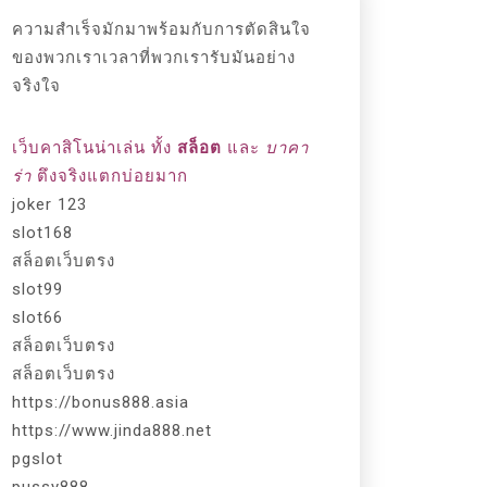
ความสำเร็จมักมาพร้อมกับการตัดสินใจ
ของพวกเราเวลาที่พวกเรารับมันอย่าง
จริงใจ
เว็บคาสิโนน่าเล่น ทั้ง
สล็อต
และ
บาคา
ร่า
ตึงจริงแตกบ่อยมาก
joker 123
slot168
สล็อตเว็บตรง
slot99
slot66
สล็อตเว็บตรง
สล็อตเว็บตรง
https://bonus888.asia
https://www.jinda888.net
pgslot