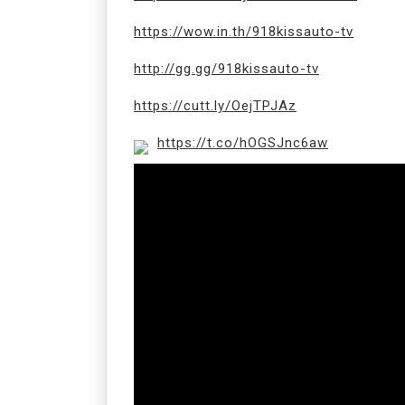
https://wow.in.th/918kissauto-tv
http://gg.gg/918kissauto-tv
https://cutt.ly/OejTPJAz
https://t.co/hOGSJnc6aw