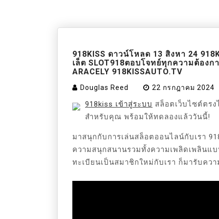
918KISS ดาวน์โหลด 13 สิงหา 24 918K
เล็ต SLOT918ตอบโจทย์ทุกความต้องกา
ARACELY 918KISSAUTO.TV
Douglas Reed
22 กรกฎาคม 2024
918kiss เข้าสู่ระบบ
สล็อตเว็บไซต์ตรงไม่
สำหรับคุณ พร้อมให้ทดลองแล้ววันนี้!
มาสนุกกับการเล่นสล็อตออนไลน์กับเรา 91
ความสนุกสนานรวมทั้งความเพลิดเพลินแบบจ
ทะเบียนเป็นสมาชิกใหม่กับเรา ก็มารับความ