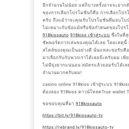
อีกจำนวนไม่น้อย แต่ก็บางครั้งอาจจะยากส
ของการเลือกโปรโมชั่นก็คือ การเลือกโปร
ครับ ถึงแม้ว่าจะคุณรับโปรโมชั่นที่มอบโ
ไม่เหมาะกับข้อแม้หรือข้อกำหนดของโปรโมชั
918kissauto
918kiss เข้าสู่ระบบ
ซึ่งในที่
ซัพพอร์ตการเล่นของคุณได้เลย โดยเหตุนี้ 
สไตล์ของคุณเป็นอย่างดี นั่นแหละขอรับคือ
มาเลือกรับกับพวกเราได้เลยจ๊ะครับผม เพีย
ไม่มียุ่งยากแน่นอน สมัครแล้วยอมรับได้เ
จำนวนมากครับผม!
casino online 918kiss เข้าสู่ระบบ 918k
ต้องลอง 918kiss ดาวน์โหลดTrue wallet 
ขอขอบคุณที่มา
918kissauto
https://bit.ly/918kissauto-tv
https://rebrand.ly/918kissauto-tv