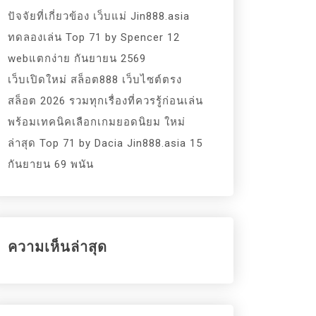
ปัจจัยที่เกี่ยวข้อง เว็บแม่ Jin888.asia
ทดลองเล่น Top 71 by Spencer 12
webแตกง่าย กันยายน 2569
เว็บเปิดใหม่ สล็อต888 เว็บไซต์ตรง
สล็อต 2026 รวมทุกเรื่องที่ควรรู้ก่อนเล่น
พร้อมเทคนิคเลือกเกมยอดนิยม ใหม่
ล่าสุด Top 71 by Dacia Jin888.asia 15
กันยายน 69 พนัน
ความเห็นล่าสุด