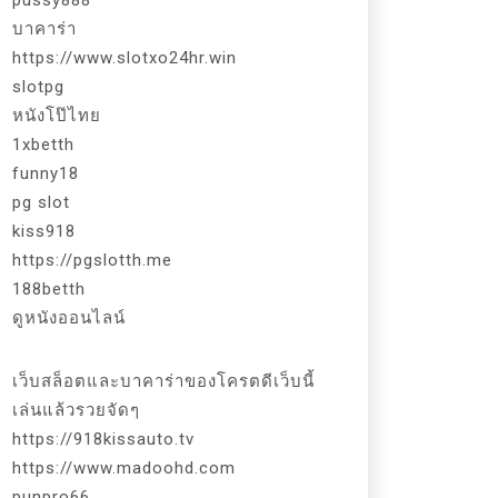
pussy888
บาคาร่า
https://www.slotxo24hr.win
slotpg
หนังโป๊ไทย
1xbetth
funny18
pg slot
kiss918
https://pgslotth.me
188betth
ดูหนังออนไลน์
เว็บสล็อตและบาคาร่าของโครตดีเว็บนี้
เล่นแล้วรวยจัดๆ
https://918kissauto.tv
https://www.madoohd.com
punpro66