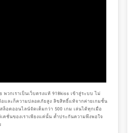
ย พวกเราเป็นเว็บตรงแท้ 918kiss เข้าสู่ระบบ ไม่
ถือและก็ความปลอดภัยสูง ลิขสิทธิ์แท้จากค่ายเกมชั้น
อตออนไลน์จัดเต็มกว่า 500 เกม เล่นได้ทุกเมื่อ
ลิเคชั่นของเราเพียงแค่นั้น ค้ำประกันความพึงพอใจ
ย