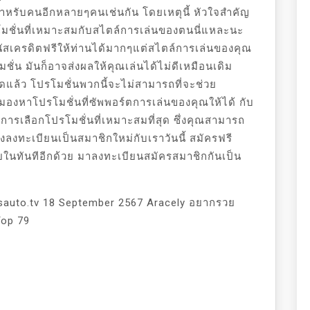
ำหรับคนอีกหลายๆคนเช่นกัน โดยเหตุนี้ หัวใจสำคัญ
โมชั่นที่เหมาะสมกับสไตล์การเล่นของตนนี่แหละนะ
บนัสเครดิตฟรีให้ท่านได้มากๆแต่สไตล์การเล่นของคุณ
่น มันก็อาจส่งผลให้คุณเล่นได้ไม่ดีเหมือนเดิม
สุดแล้ว โปรโมชั่นพวกนี้จะไม่สามารถที่จะช่วย
มองหาโปรโมชั่นที่ซัพพอร์ตการเล่นของคุณให้ได้ กับ
การเลือกโปรโมชั่นที่เหมาะสมที่สุด ซึ่งคุณสามารถ
งลงทะเบียนเป็นสมาชิกใหม่กับเราวันนี้ สมัครฟรี
ลยในทันทีอีกด้วย มาลงทะเบียนสมัครสมาชิกกันเป็น
issauto.tv 18 September 2567 Aracely อยากรวย
Top 79