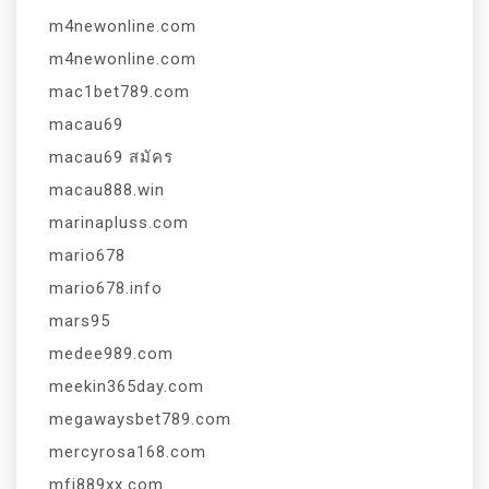
m4newonline.com
m4newonline.com
mac1bet789.com
macau69
macau69 สมัคร
macau888.win
marinapluss.com
mario678
mario678.info
mars95
medee989.com
meekin365day.com
megawaysbet789.com
mercyrosa168.com
mfj889xx.com