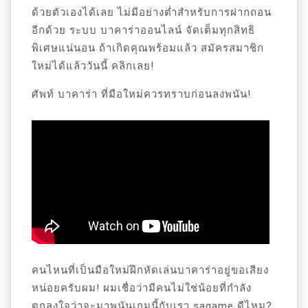
ด้วยตัวเองได้เลย ไม่มีอย่างต่ำสำหรับการฝากถอน
อีกด้วย ระบบ บาคาร่าออนไลน์ จัดเต็มทุกสิทธิ
พิเศษแน่นอน ถ้าเกิดคุณพร้อมแล้ว สมัครสมาชิก
ใหม่ได้แล้ววันนี้ คลิกเลย!
ศัพท์ บาคาร่า ที่มือใหม่ควรทราบก่อนลงพนัน!
คนไหนที่เป็นมือใหม่ฝึกหัดเล่นบาคาร่าอยู่ขอเสียง
หน่อยครับผม! ผมเชื่อว่ามีคนไม่ใช่น้อยที่กำลัง
ตกลงใจว่าจะมาพนันเกมนี้กับเรา sagame ดีไหม?