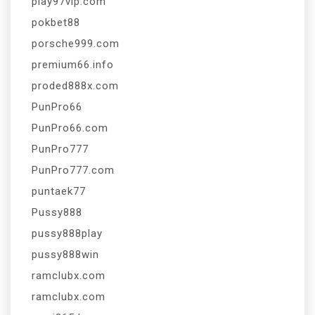
play97vip.com
pokbet88
porsche999.com
premium66.info
proded888x.com
PunPro66
PunPro66.com
PunPro777
PunPro777.com
puntaek77
Pussy888
pussy888play
pussy888win
ramclubx.com
ramclubx.com