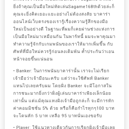
ยิ่งถ้าคุณเป็นมือใหม่หัดเล่นSagame168thด้วยล่ะก็
คุณจะยิ่งคิดเยอะแยะอย่างไม่ต้องสงสัย บาคาร่า
ออนไลน์เว็บตรงของเรารู้เรื่องความรู้สึกของมือ
ใหม่เป็นอย่างดี ในฐานะที่ผมก็เคยผ่านช่วงแห่งการ
เป็นมือใหม่มาเหมือนกัน ในพาร์ทนี้ ผมจะพาคุณมา
ทำความรู้จักกับเกมพนันของเราให้มากเพิ่มขึ้น กับ
ศัพท์ที่มือใหม่ควรรู้ก่อนลงเดิมพัน ค้ำประกันว่าเอน
หน้าจอยขึ้นแน่นอน
• Banker: ในการพนันบาคาร่านั้น เราจะไม่เรียก
เจ้ามือว่าเจ้ามือนะครับ แต่ว่าจะใช้ศัพท์ Banker
แทนไปเลยครับผม โดยฝั่ง Banker จะมีโอกาสใน
การชนะมากยิ่งกว่าฝั่งผู้เล่นบาคาร่าเพียงเล็กน้อย
เท่านั้น แต่แม้คุณแทงฝั่งเจ้ามือถูกล่ะก็ จะมีการหัก
ค่าคอมมิชชั่น 5% ด้วย หรือก็คือกำไรทุกๆ100 บาท
จะโดนหัก 5 บาท เหลือ 95 บาทนั่นเองขอรับ
• Player: ใช้แนวทางเดียวกันการเรียกฝั่งเจ้ามือเลย