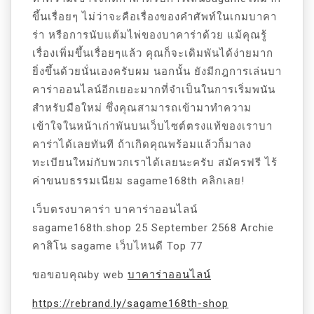
ขึ้นเรื่อยๆ ไม่ว่าจะคือเรื่องของคำศัพท์ในเกมบาคา
ร่า หรือการนับแต้มไพ่ของบาคาร่าด้วย แม้คุณรู้
เรื่องเพิ่มขึ้นเรื่อยๆแล้ว คุณก็จะเดิมพันได้ง่ายมาก
ยิ่งขึ้นด้วยนั่นเองครับผม นอกนั้น ยังมีกฎการเล่นบา
คาร่าออนไลน์อีกเยอะมากที่จำเป็นในการเริ่มพนัน
สำหรับมือใหม่ ซึ่งคุณสามารถเข้ามาทำความ
เข้าใจในหน้าเก่าพันบนเว็บไซต์ตรงแท้ของเราบา
คาร่าได้เลยทันที ถ้าเกิดคุณพร้อมแล้วก็มาลง
ทะเบียนใหม่กับพวกเราได้เลยนะครับ สมัครฟรี ไร้
ค่าขนบธรรมเนียม sagame168th คลิกเลย!
เว็บตรงบาคาร่า บาคาร่าออนไลน์
sagame168th.shop 25 September 2568 Archie
คาสิโน sagame เว็บไหนดี Top 77
ขอขอบคุณby web
บาคาร่าออนไลน์
https://rebrand.ly/sagame168th-shop