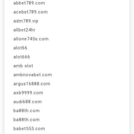
abbet789.com
acebet789.com
adm789.vip
allbet24hr
allone745s.com
alot66
alot666
amb slot
ambnovabet.com
argus16888.com
asb9999.com
audi688.com
ba88th.com
ba88th.com
babet555.com