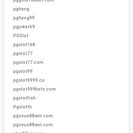
pggold168bet.com
pgheng
pgheng99
pgjoker69
PGSlot
pgslot168
pgslot77
pgslot77.com
pgslot99
pgslot9999.co
pgslot999bets.com
pgslotfish
Pgslotth
pgzeus88win.com
pgzeus88win.com