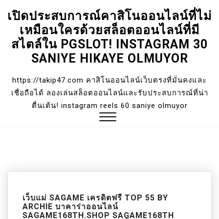
เปิดประสบการณ์คาสิโนออนไลน์ที่ไม่
Skip
เหมือนใครด้วยสล็อตออนไลน์ที่มี
to
content
สไตล์ใน PGSLOT! INSTAGRAM 30
SANIYE HIKAYE OLMUYOR
https://takip47.com คาสิโนออนไลน์เว็บตรงที่มั่นคงและ
เชื่อถือได้ ลองเล่นสล็อตออนไลน์และรับประสบการณ์ที่น่า
ตื่นเต้น! instagram reels 60 saniye olmuyor
Close
Menu
เว็บแม่ SAGAME เครดิตฟรี TOP 55 BY
ARCHIE บาคาร่าออนไลน์
SAGAME168TH.SHOP SAGAME168TH