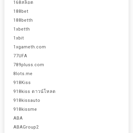
168สล็อต
188bet
188betth
1xbetth
1xbit
1xgameth.com
77UFA
789pluss.com
8lots.me
918Kiss
918kiss ดาวน์โหลด
918kissauto
918kissme
ABA
ABAGroup2