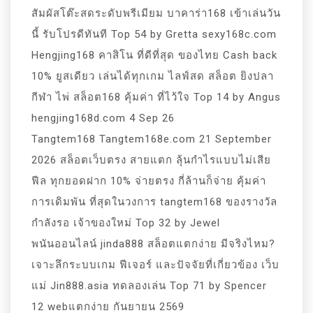
สัมผัสโต๊ะสดระดับพรีเมียม บาคาร่า168 เข้าเล่นวัน
นี้ รับโปรดีทันที Top 54 by Gretta sexy168c.com
Hengjing168 คาสิโน ที่ดีที่สุด ของไทย Cash back
10% ยูสเดียว เล่นได้ทุกเกม ไลฟ์สด สล็อต ยิงปลา
กีฬา ไพ่ สล็อต168 คุ้มค่า ที่ไว้ใจ Top 14 by Angus
hengjing168d.com 4 Sep 26
Tangtem168 Tangtem168e.com 21 September
2026 สล็อตเว็บตรง สายแตก ลุ้นกำไรแบบไม่เสีย
ฟีล ทุกยอดฝาก 10% จ่ายตรง กี่ล้านก็จ่าย คุ้มค่า
การเดิมพัน ที่สุดในวงการ tangtem168 ของรางวัล
กำลังรอ เจ้าของใหม่ Top 32 by Jewel
พนันออนไลน์ jinda888 สล็อตแตกง่าย มีจริงไหม?
เจาะลึกระบบเกม ฟีเจอร์ และปัจจัยที่เกี่ยวข้อง เว็บ
แม่ Jin888.asia ทดลองเล่น Top 71 by Spencer
12 webแตกง่าย กันยายน 2569