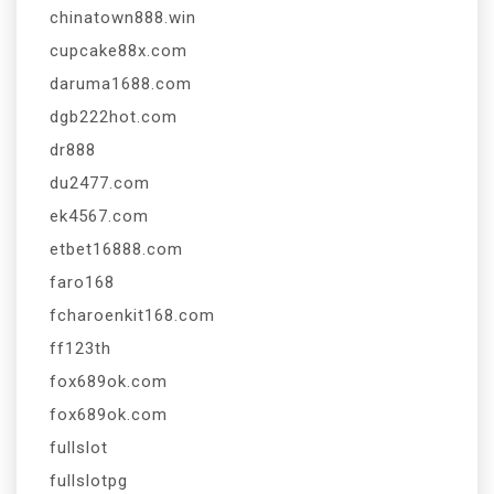
chinatown888.win
cupcake88x.com
daruma1688.com
dgb222hot.com
dr888
du2477.com
ek4567.com
etbet16888.com
faro168
fcharoenkit168.com
ff123th
fox689ok.com
fox689ok.com
fullslot
fullslotpg