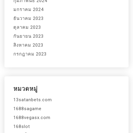
กุมภาพันธ์ 2024
มกราคม 2024
ธันวาคม 2023
ตุลาคม 2023
กันยายน 2023
สิงหาคม 2023
กรกฎาคม 2023
หมวดหมู่
13satanbets.com
1688sagame
1688vegasx.com
168slot