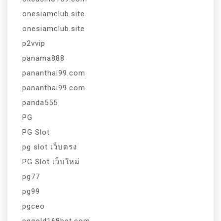
onesiamclub.site
onesiamclub.site
p2vvip
panama888
pananthai99.com
pananthai99.com
panda555
PG
PG Slot
pg slot เว็บตรง
PG Slot เว็บใหม่
pg77
pg99
pgceo