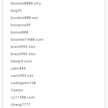
bluewin8888.info
bng55
bombet888.win
bonanza99
bonus888
boonlert1688.com
brazil999 slot
brazil999 slot
bwvip4.com
cafe444
carlo999.net
cashgame168
Casino
cc11388.com
chang7777