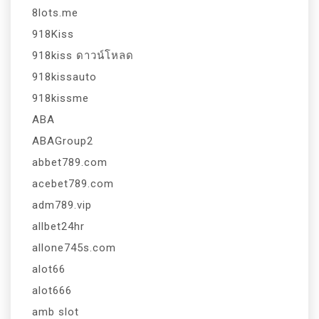
8lots.me
918Kiss
918kiss ดาวน์โหลด
918kissauto
918kissme
ABA
ABAGroup2
abbet789.com
acebet789.com
adm789.vip
allbet24hr
allone745s.com
alot66
alot666
amb slot