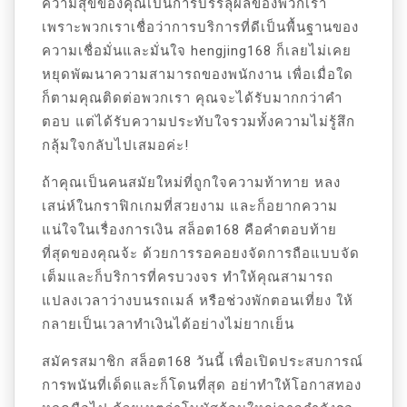
ความสุขของคุณเป็นการบรรลุผลของพวกเรา
เพราะพวกเราเชื่อว่าการบริการที่ดีเป็นพื้นฐานของ
ความเชื่อมั่นและมั่นใจ hengjing168 ก็เลยไม่เคย
หยุดพัฒนาความสามารถของพนักงาน เพื่อเมื่อใด
ก็ตามคุณติดต่อพวกเรา คุณจะได้รับมากกว่าคำ
ตอบ แต่ได้รับความประทับใจรวมทั้งความไม่รู้สึก
กลุ้มใจกลับไปเสมอค่ะ!
ถ้าคุณเป็นคนสมัยใหม่ที่ถูกใจความท้าทาย หลง
เสน่ห์ในกราฟิกเกมที่สวยงาม และก็อยากความ
แน่ใจในเรื่องการเงิน สล็อต168 คือคำตอบท้าย
ที่สุดของคุณจ้ะ ด้วยการรอคอยงจัดการถือแบบจัด
เต็มและก็บริการที่ครบวงจร ทำให้คุณสามารถ
แปลงเวลาว่างบนรถเมล์ หรือช่วงพักตอนเที่ยง ให้
กลายเป็นเวลาทำเงินได้อย่างไม่ยากเย็น
สมัครสมาชิก สล็อต168 วันนี้ เพื่อเปิดประสบการณ์
การพนันที่เด็ดและก็โดนที่สุด อย่าทำให้โอกาสทอง