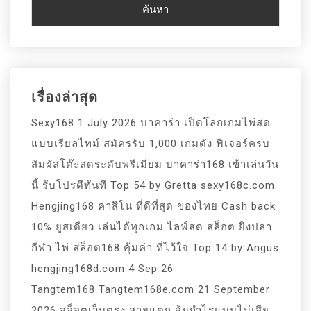
เรื่องล่าสุด
Sexy168 1 July 2026 บาคาร่า เปิดโลกเกมไพ่สด
แบบเรียลไทม์ สมัครรับ 1,000 เกมดัง ฟีเจอร์ครบ
สัมผัสโต๊ะสดระดับพรีเมียม บาคาร่า168 เข้าเล่นวัน
นี้ รับโปรดีทันที Top 54 by Gretta sexy168c.com
Hengjing168 คาสิโน ที่ดีที่สุด ของไทย Cash back
10% ยูสเดียว เล่นได้ทุกเกม ไลฟ์สด สล็อต ยิงปลา
กีฬา ไพ่ สล็อต168 คุ้มค่า ที่ไว้ใจ Top 14 by Angus
hengjing168d.com 4 Sep 26
Tangtem168 Tangtem168e.com 21 September
2026 สล็อตเว็บตรง สายแตก ลุ้นกำไรแบบไม่เสีย