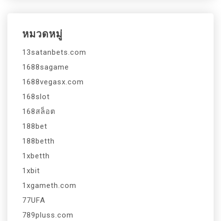
หมวดหมู่
13satanbets.com
1688sagame
1688vegasx.com
168slot
168สล็อต
188bet
188betth
1xbetth
1xbit
1xgameth.com
77UFA
789pluss.com