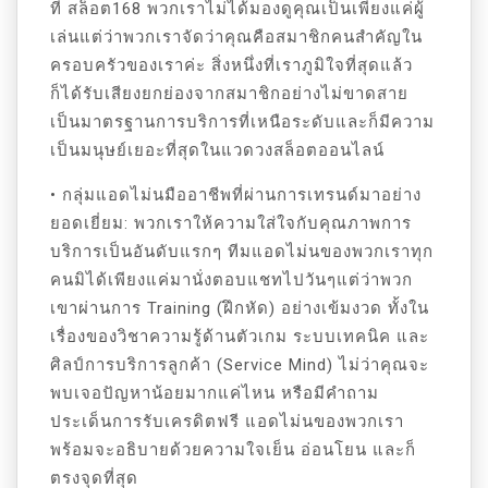
ที่ สล็อต168 พวกเราไม่ได้มองดูคุณเป็นเพียงแค่ผู้
เล่นแต่ว่าพวกเราจัดว่าคุณคือสมาชิกคนสำคัญใน
ครอบครัวของเราค่ะ สิ่งหนึ่งที่เราภูมิใจที่สุดแล้ว
ก็ได้รับเสียงยกย่องจากสมาชิกอย่างไม่ขาดสาย
เป็นมาตรฐานการบริการที่เหนือระดับและก็มีความ
เป็นมนุษย์เยอะที่สุดในแวดวงสล็อตออนไลน์
• กลุ่มแอดไม่นมืออาชีพที่ผ่านการเทรนด์มาอย่าง
ยอดเยี่ยม: พวกเราให้ความใส่ใจกับคุณภาพการ
บริการเป็นอันดับแรกๆ ทีมแอดไม่นของพวกเราทุก
คนมิได้เพียงแค่มานั่งตอบแชทไปวันๆแต่ว่าพวก
เขาผ่านการ Training (ฝึกหัด) อย่างเข้มงวด ทั้งใน
เรื่องของวิชาความรู้ด้านตัวเกม ระบบเทคนิค และ
ศิลป์การบริการลูกค้า (Service Mind) ไม่ว่าคุณจะ
พบเจอปัญหาน้อยมากแค่ไหน หรือมีคำถาม
ประเด็นการรับเครดิตฟรี แอดไม่นของพวกเรา
พร้อมจะอธิบายด้วยความใจเย็น อ่อนโยน และก็
ตรงจุดที่สุด