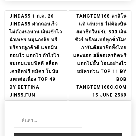
แนะแนว
JINDA55 1 ก.ค. 26
TANGTEM168 คาสิโน
เรื่อง
JINDA55 ฝากถอนเร็ว
แท้ เล่นง่าย ไม่ต้องบิน
ไม่ต้องรอนาน เงินเข้าไว
สมาชิกใหม่รับ 500 เงิน
นำเพชร หมุนกงล้อ ฟรี
ชัวร์ พร้อมเปย์ทุกชั่วโมง
บริการลูกค้าดี แอดมิน
การันตีสมาชิกทั้งไทย
ตอบไว แตกไว กำไรไว
และนอก สล็อตเครดิตฟรี
จบเกมแบบฟีลดี สล็อต
แตกไม่อั้น โอนอย่างไว
เครดิตฟรี สมัคร โบนัส
สมัครด่วน TOP 11 BY
แตกต่อเนื่อง TOP 49
BOB
BY BETTINA
TANGTEM168C.COM
JIN55.FUN
15 JUNE 2569
ค้นหา
สำหรับ: