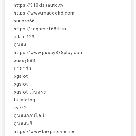
https://918kissauto.tv
https://www.madoohd.com
punpro66
https://sagame168th.in
joker 123
ดูหนัง
https://www.pussy888play.com
pussy888
บาคาร่า
pgslot
pgslot
pgslot เว็บตรง
fullslotpg
live22
ดูหนังออนไลน์
ดูหนังฟรี
https://www.keepmovie.me