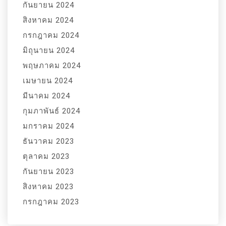
กันยายน 2024
สิงหาคม 2024
กรกฎาคม 2024
มิถุนายน 2024
พฤษภาคม 2024
เมษายน 2024
มีนาคม 2024
กุมภาพันธ์ 2024
มกราคม 2024
ธันวาคม 2023
ตุลาคม 2023
กันยายน 2023
สิงหาคม 2023
กรกฎาคม 2023