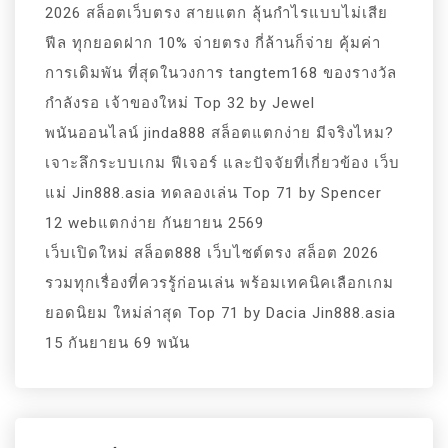
2026 สล็อตเว็บตรง สายแตก ลุ้นกำไรแบบไม่เสีย
ฟีล ทุกยอดฝาก 10% จ่ายตรง กี่ล้านก็จ่าย คุ้มค่า
การเดิมพัน ที่สุดในวงการ tangtem168 ของรางวัล
กำลังรอ เจ้าของใหม่ Top 32 by Jewel
พนันออนไลน์ jinda888 สล็อตแตกง่าย มีจริงไหม?
เจาะลึกระบบเกม ฟีเจอร์ และปัจจัยที่เกี่ยวข้อง เว็บ
แม่ Jin888.asia ทดลองเล่น Top 71 by Spencer
12 webแตกง่าย กันยายน 2569
เว็บเปิดใหม่ สล็อต888 เว็บไซต์ตรง สล็อต 2026
รวมทุกเรื่องที่ควรรู้ก่อนเล่น พร้อมเทคนิคเลือกเกม
ยอดนิยม ใหม่ล่าสุด Top 71 by Dacia Jin888.asia
15 กันยายน 69 พนัน