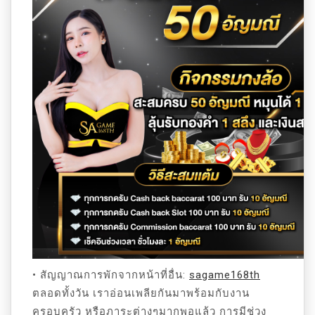
• สัญญาณการพักจากหน้าที่อื่น:
sagame168th
ตลอดทั้งวัน เราอ่อนเพลียกันมาพร้อมกับงาน
ครอบครัว หรือภาระต่างๆมากพอแล้ว การมีช่วง