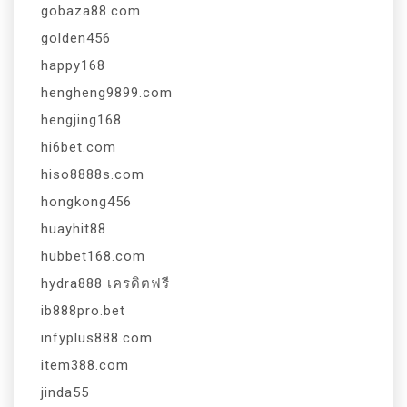
gobaza88.com
golden456
happy168
hengheng9899.com
hengjing168
hi6bet.com
hiso8888s.com
hongkong456
huayhit88
hubbet168.com
hydra888 เครดิตฟรี
ib888pro.bet
infyplus888.com
item388.com
jinda55