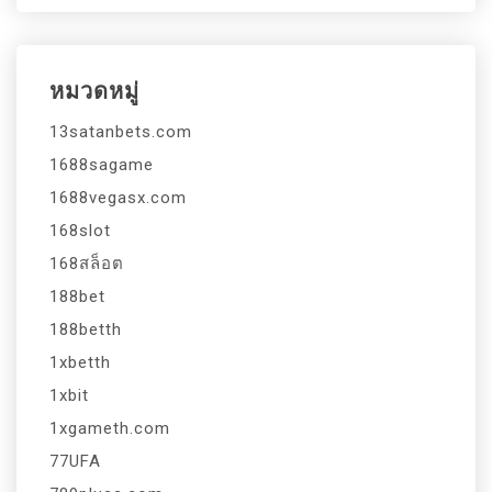
หมวดหมู่
13satanbets.com
1688sagame
1688vegasx.com
168slot
168สล็อต
188bet
188betth
1xbetth
1xbit
1xgameth.com
77UFA