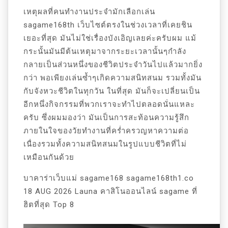
เหตุผลที่คนทำงานประจำมักเลือกเล่น
sagame168th เว็บไซต์ตรงในช่วงเวลาที่เคยชิน
เยอะที่สุด มันไม่ใช่เรื่องบังเอิญเลยค่ะครับผม แม้
กระนั้นมันมีต้นเหตุมาจากระยะเวลานั้นๆกำลัง
กลายเป็นส่วนหนึ่งของชีวิตประจำวันไปแล้วมากยิ่ง
กว่า พอเพียงเล่นซ้ำๆเกิดความสนิทสนม รวมทั้งมัน
กับจังหวะชีวิตในทุกวัน ในที่สุด มันก็จะเปลี่ยนเป็น
อีกหนึ่งกิจกรรมที่พวกเราจะทำไปตลอดนั่นแหละ
ครับ ซึ่งผมมองว่า มันเป็นการสะท้อนความรู้สึก
ภายในใจของวัยทำงานที่คร่ำครวญหาความต่อ
เนื่องรวมทั้งความสนิทสนมในรูปแบบชีวิตที่ไม่
เหมือนกันด้วย
บาคาร่าเว็บแม่ sagame168 sagame168th1.co
18 AUG 2026 Launa คาสิโนออนไลน์ sagame ที่
ฮิตที่สุด Top 8