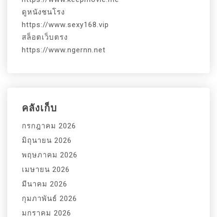
ดูหนังชนโรง
https://www.sexy168.vip
สล็อตเว็บตรง
https://www.ngernn.net
คลังเก็บ
กรกฎาคม 2026
มิถุนายน 2026
พฤษภาคม 2026
เมษายน 2026
มีนาคม 2026
กุมภาพันธ์ 2026
มกราคม 2026