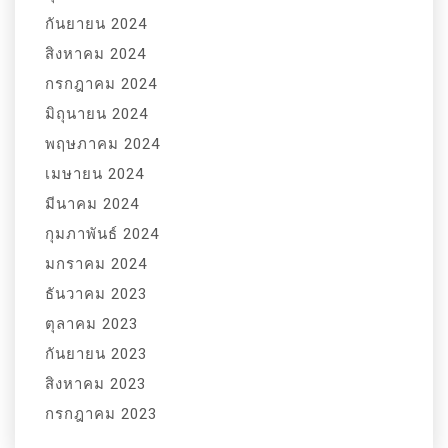
กันยายน 2024
สิงหาคม 2024
กรกฎาคม 2024
มิถุนายน 2024
พฤษภาคม 2024
เมษายน 2024
มีนาคม 2024
กุมภาพันธ์ 2024
มกราคม 2024
ธันวาคม 2023
ตุลาคม 2023
กันยายน 2023
สิงหาคม 2023
กรกฎาคม 2023