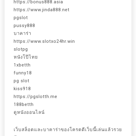
https://bonus888.asia
https://www.jinda888.net
pgslot
pussy888
บาคาร่า
https://www.slotxo24hr.win
slotpg
หนังโป๊ไทย
1xbetth
funny18
pg slot
kiss918
https://pgslotth.me
188betth
ดูหนังออนไลน์
เว็บสล็อตและบาคาร่าของโครตดีเว็บนี้เล่นแล้วรวย