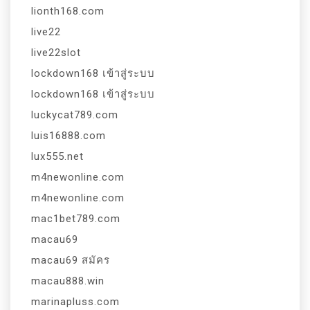
lionth168.com
live22
live22slot
lockdown168 เข้าสู่ระบบ
lockdown168 เข้าสู่ระบบ
luckycat789.com
luis16888.com
lux555.net
m4newonline.com
m4newonline.com
mac1bet789.com
macau69
macau69 สมัคร
macau888.win
marinapluss.com