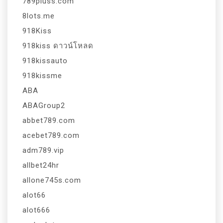
789pluss.com
8lots.me
918Kiss
918kiss ดาวน์โหลด
918kissauto
918kissme
ABA
ABAGroup2
abbet789.com
acebet789.com
adm789.vip
allbet24hr
allone745s.com
alot66
alot666