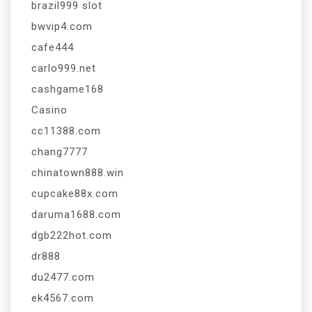
brazil999 slot
bwvip4.com
cafe444
carlo999.net
cashgame168
Casino
cc11388.com
chang7777
chinatown888.win
cupcake88x.com
daruma1688.com
dgb222hot.com
dr888
du2477.com
ek4567.com