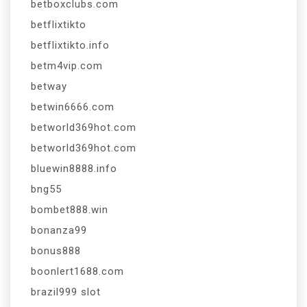
betboxclubs.com
betflixtikto
betflixtikto.info
betm4vip.com
betway
betwin6666.com
betworld369hot.com
betworld369hot.com
bluewin8888.info
bng55
bombet888.win
bonanza99
bonus888
boonlert1688.com
brazil999 slot