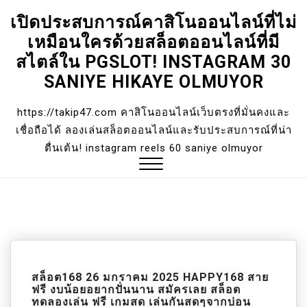
เปิดประสบการณ์คาสิโนออนไลน์ที่ไม่
Skip
เหมือนใครด้วยสล็อตออนไลน์ที่มี
to
content
สไตล์ใน PGSLOT! INSTAGRAM 30
SANIYE HIKAYE OLMUYOR
https://takip47.com คาสิโนออนไลน์เว็บตรงที่มั่นคงและ
เชื่อถือได้ ลองเล่นสล็อตออนไลน์และรับประสบการณ์ที่น่า
ตื่นเต้น! instagram reels 60 saniye olmuyor
Close
Menu
สล็อต168 26 มกราคม 2025 HAPPY168 สาย
ฟรี งบน้อยอยากปั่นนาน สมัครเลย สล็อต
ทดลองเล่น ฟรี เกมสด เล่นกันสดๆจากบ่อน