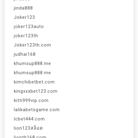
jinda888
Joker123
joker123auto
joker123th
Joker123th.com
judhai168
khumsup888.me
khumsup888.me
kimchibetbet.com
kingxxxbet123.com
kitti999vip.com
lalikabetsgame.com
lcbet444.com
lion123สล็อต
lionth168.com