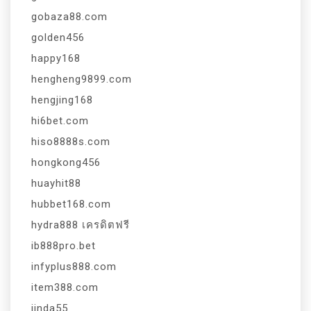
gobaza88.com
golden456
happy168
hengheng9899.com
hengjing168
hi6bet.com
hiso8888s.com
hongkong456
huayhit88
hubbet168.com
hydra888 เครดิตฟรี
ib888pro.bet
infyplus888.com
item388.com
jinda55