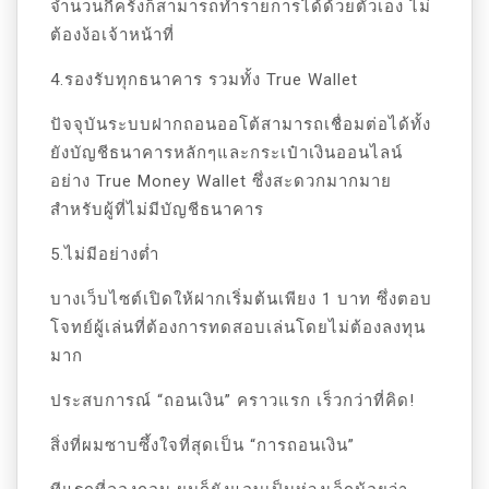
จำนวนกี่ครั้งก็สามารถทำรายการได้ด้วยตัวเอง ไม่
ต้องง้อเจ้าหน้าที่
4.รองรับทุกธนาคาร รวมทั้ง True Wallet
ปัจจุบันระบบฝากถอนออโต้สามารถเชื่อมต่อได้ทั้ง
ยังบัญชีธนาคารหลักๆและกระเป๋าเงินออนไลน์
อย่าง True Money Wallet ซึ่งสะดวกมากมาย
สำหรับผู้ที่ไม่มีบัญชีธนาคาร
5.ไม่มีอย่างต่ำ
บางเว็บไซต์เปิดให้ฝากเริ่มต้นเพียง 1 บาท ซึ่งตอบ
โจทย์ผู้เล่นที่ต้องการทดสอบเล่นโดยไม่ต้องลงทุน
มาก
ประสบการณ์ “ถอนเงิน” คราวแรก เร็วกว่าที่คิด!
สิ่งที่ผมซาบซึ้งใจที่สุดเป็น “การถอนเงิน”