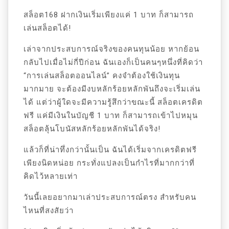
สล็อต168 ฝากเงินเริ่มเพียงแค่ 1 บาท ก็สามารถ
เล่นสล็อตได้!
เล่าจากประสบการณ์จริงของคนทุนน้อย หากย้อน
กลับไปเมื่อไม่กี่ปีก่อน ฉันเองก็เป็นคนๆหนึ่งที่คิดว่า
“การเล่นสล็อตออนไลน์” คงจำต้องใช้เงินทุน
มากมาย จะต้องมีงบหลักร้อยหลักพันถึงจะเริ่มเล่น
ได้ แต่ว่าผู้ใดจะมีความรู้สึกว่าขณะนี้ สล็อตเครดิต
ฟรี แค่มีเงินในบัญชี 1 บาท ก็สามารถเข้าไปหมุน
สล็อตลุ้นโบนัสหลักร้อยหลักพันได้จริง!
แล้วก็ที่น่าทึ่งกว่านั้นเป็น ฉันได้เริ่มจากเครดิตฟรี
เพียงนิดหน่อย กระทั่งแปลงเป็นกำไรที่มากกว่าที่
คิดไว้หลายเท่า
วันนี้เลยอยากมาเล่าประสบการณ์ตรง สำหรับคน
ไหนที่สงสัยว่า