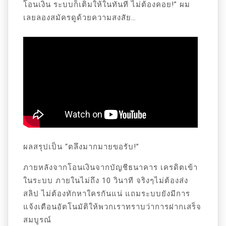
โอนเงิน ระบบก็เติมให้ในทันที ไม่ต้องคอย!” ผม
เลยลองสมัครดูด้วยความสงสัย…
ผลสรุปเป็น “ตลึงมากมายขอรับ!”
ภายหลังจากโอนเงินจากบัญชีธนาคาร เครดิตเข้า
ในระบบ ภายในไม่ถึง 10 วินาที จริงๆไม่ต้องส่ง
สลิป ไม่ต้องทักหาใครกันแน่ แถมระบบยังมีการ
แจ้งเตือนอัตโนมัติให้พวกเราทราบว่าการฝากเสร็จ
สมบูรณ์