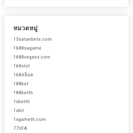
หมวดหมู่
13satanbets.com
1688sagame
1688vegasx.com
168slot
168สล็อต
188bet
188betth
1xbetth
1xbit
1xgameth.com
77UFA