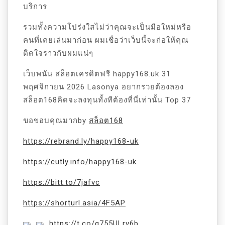
บริการ
รวมทั้งความโปร่งใสไม่ว่าคุณจะเป็นมือใหม่หรือ
คนที่เคยเล่นมาก่อน ผมเชื่อว่าเว็บนี้จะก่อให้คุณ
ติดใจราวกับผมแน่ๆ
เว็บพนัน สล็อตเครดิตฟรี happy168.uk 31
พฤศจิกายน 2026 Lasonya อยากรวยต้องลอง
สล็อต168คิดจะลงทุนทั้งทีต้องที่นี่เท่านั้น Top 37
ขอขอบคุณมากby
สล็อต168
https://rebrand.ly/happy168-uk
https://cutly.info/happy168-uk
https://bitt.to/7jafvc
https://shorturl.asia/4F5AP
https://t.co/q755ULrv6b