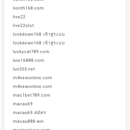
lionth168.com
live22
live22slot
lockdown168 เข้าสู่ระบบ
lockdown168 เข้าสู่ระบบ
luckycat789.com
luis16888.com
lux555.net
m4newonline.com
m4newonline.com
mac1bet789.com
macau69
macau69 สมัคร
macau888.win
marinapluss.com