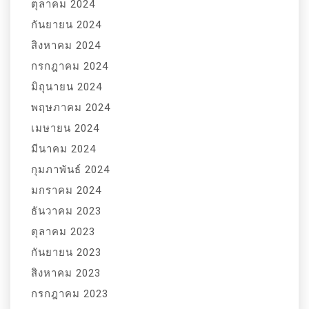
ตุลาคม 2024
กันยายน 2024
สิงหาคม 2024
กรกฎาคม 2024
มิถุนายน 2024
พฤษภาคม 2024
เมษายน 2024
มีนาคม 2024
กุมภาพันธ์ 2024
มกราคม 2024
ธันวาคม 2023
ตุลาคม 2023
กันยายน 2023
สิงหาคม 2023
กรกฎาคม 2023