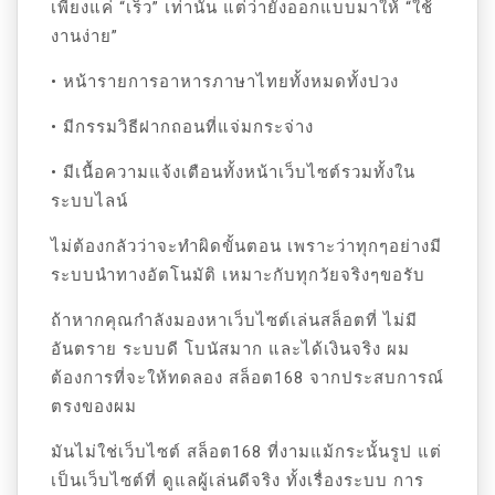
เพียงแค่ “เร็ว” เท่านั้น แต่ว่ายังออกแบบมาให้ “ใช้
งานง่าย”
• หน้ารายการอาหารภาษาไทยทั้งหมดทั้งปวง
• มีกรรมวิธีฝากถอนที่แจ่มกระจ่าง
• มีเนื้อความแจ้งเตือนทั้งหน้าเว็บไซต์รวมทั้งใน
ระบบไลน์
ไม่ต้องกลัวว่าจะทำผิดขั้นตอน เพราะว่าทุกๆอย่างมี
ระบบนำทางอัตโนมัติ เหมาะกับทุกวัยจริงๆขอรับ
ถ้าหากคุณกำลังมองหาเว็บไซต์เล่นสล็อตที่ ไม่มี
อันตราย ระบบดี โบนัสมาก และได้เงินจริง ผม
ต้องการที่จะให้ทดลอง สล็อต168 จากประสบการณ์
ตรงของผม
มันไม่ใช่เว็บไซต์ สล็อต168 ที่งามแม้กระนั้นรูป แต่
เป็นเว็บไซต์ที่ ดูแลผู้เล่นดีจริง ทั้งเรื่องระบบ การ