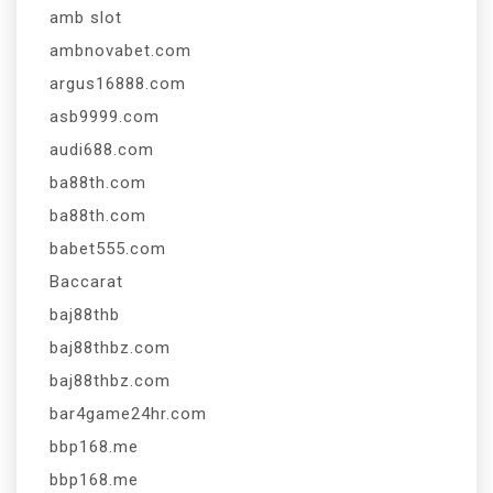
amb slot
ambnovabet.com
argus16888.com
asb9999.com
audi688.com
ba88th.com
ba88th.com
babet555.com
Baccarat
baj88thb
baj88thbz.com
baj88thbz.com
bar4game24hr.com
bbp168.me
bbp168.me