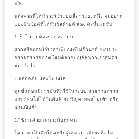
จริง
หลังจากที่ได้มีการใช้ระบบนี้มาระยะหนึ่ง ผมอยาก
แบ่งปันข้อดีที่ได้สัมผัสด้วยตัวเอง ดังนี้นะครับ
1.เร็วไว ไม่ต้องรอแอดไม่น
ฝากหรือถอนใช้เวลาเพียงแต่ไม่กี่วินาที ระบบจะ
ตรวจตรายอดอัตโนมัติจากบัญชีที่พวกเราสมัคร
สมาชิกไว้
2.ปลอดภัย และโปร่งใส
ทุกขั้นตอนมีการบันทึกไว้ในระบบ สามารถตรวจ
สอบย้อนไปได้ในทันที จบปัญหายอดไม่เข้า หรือ
ถอนเงินช้า
3.ใช้งานง่าย เหมาะกับทุกคน
ไม่ว่าจะเป็นมือใหม่หรือผู้เล่นเก่า เพียงคลิกไม่