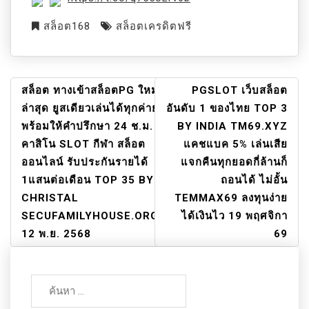
สล็อต168
สล็อตเครดิตฟรี
แนะแนว
สล็อต ทางเข้าสล็อตPG ใหม่
PGSLOT เว็บสล็อต
เรื่อง
ล่าสุด ยูสเดียวเล่นได้ทุกค่าย
อันดับ 1 ของไทย TOP 3
พร้อมให้คำปรึกษา 24 ช.ม.
BY INDIA TM69.XYZ
คาสิโน SLOT กีฬา สล็อต
แคชแบค 5% เล่นเสีย
ออนไลน์ รับประกันรายได้
แจกคืนทุกยอดกี่ล้านก็
1แสนต่อเดือน TOP 35 BY
ถอนได้ ไม่อั้น
CHRISTAL
TEMMAX69 ลงทุนง่าย
SECUFAMILYHOUSE.ORG
ได้เงินไว 19 พฤศจิกา
12 พ.ย. 2568
69
ค้นหา
สำหรับ: