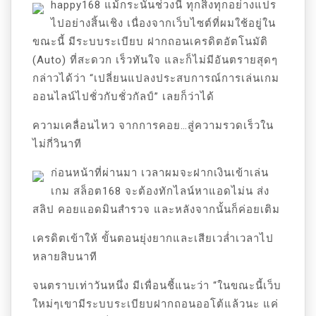
happy168 แม้กระนั้นช่วงนี้ ทุกสิ่งทุกอย่างแปร
ไปอย่างสิ้นเชิง เนื่องจากเว็บไซต์ที่ผมใช้อยู่ใน
ขณะนี้ มีระบบระเบียบ ฝากถอนเครดิตอัตโนมัติ
(Auto) ที่สะดวก เร็วทันใจ และก็ไม่มีอันตรายสุดๆ
กล่าวได้ว่า “เปลี่ยนแปลงประสบการณ์การเล่นเกม
ออนไลน์ไปชั่วกับชั่วกัลป์” เลยก็ว่าได้
ความเคลื่อนไหว จากการคอย…สู่ความรวดเร็วใน
ไม่กี่วินาที
ก่อนหน้าที่ผ่านมา เวลาผมจะฝากเงินเข้าเล่น
เกม สล็อต168 จะต้องทักไลน์หาแอดไม่น ส่ง
สลิป คอยแอดมินสำรวจ และหลังจากนั้นก็ค่อยเติม
เครดิตเข้าให้ ขั้นตอนยุ่งยากและเสียเวล่ำเวลาไป
หลายสิบนาที
จนตราบเท่าวันหนึ่ง มีเพื่อนชี้แนะว่า “ในขณะนี้เว็บ
ใหม่ๆเขามีระบบระเบียบฝากถอนออโต้แล้วนะ แค่