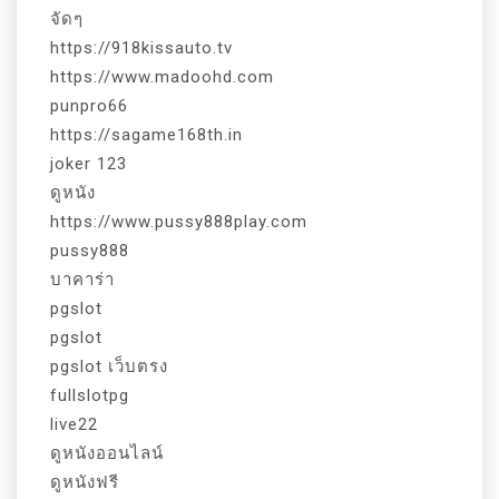
จัดๆ
https://918kissauto.tv
https://www.madoohd.com
punpro66
https://sagame168th.in
joker 123
ดูหนัง
https://www.pussy888play.com
pussy888
บาคาร่า
pgslot
pgslot
pgslot เว็บตรง
fullslotpg
live22
ดูหนังออนไลน์
ดูหนังฟรี