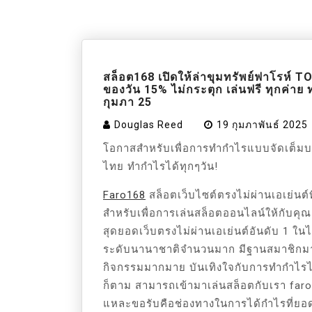
สล็อต168 เปิดให้ล่าขุมทรัพย์ฟาโรห์
ของวัน 15% ไม่กระตุก เล่นฟรี ทุกค่าย
กุมภา 25
Douglas Reed
19 กุมภาพันธ์ 2025
โอกาสสำหรับเพื่อการทำกำไรแบบจัดเต็มบน 
ไทย ทำกำไรได้ทุกๆวัน!
Faro168
สล็อตเว็บไซต์ตรงไม่ผ่านเอเย่น
สำหรับเพื่อการเล่นสล็อตออนไลน์ให้กับคุณ
สุดยอดเว็บตรงไม่ผ่านเอเย่นต์อันดับ 1 ใน
ระดับนานาชาติจำนวนมาก มีฐานสมาชิกมาก
กิจกรรมมากมาย บันเทิงใจกับการทำกำไรได้
ก็ตาม สามารถเข้ามาเล่นสล็อตกับเรา faro1
แหละขอรับคือช่องทางในการได้กำไรที่ยอดเย