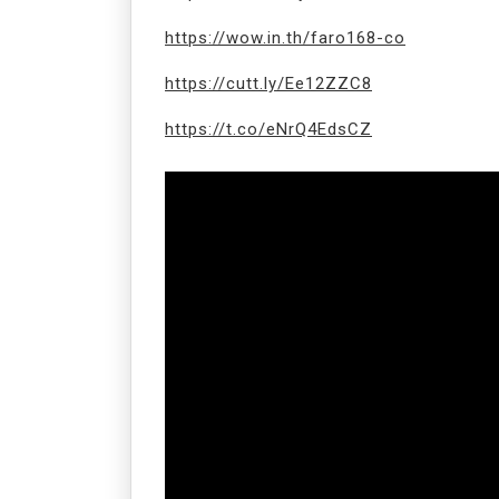
https://wow.in.th/faro168-co
https://cutt.ly/Ee12ZZC8
https://t.co/eNrQ4EdsCZ