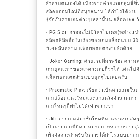
สำหรับตนเองได้ เนื่องจากค่ายเกมกลุ่มนี้
สล็อตออนไลน์ที่สนุกสนาน ได้กำไรได้ง่าย
รู้จักกับค่ายเกมต่างๆเหล่านี้บน สล็อต168 
• PG Slot: อาจจะไม่มีใครไม่เคยรู้อย่างแ
สล็อตที่ลือชื่อในเรื่องของเกมสล็อตแบบ 3
พิเศษล้นหลาม แจ็คพอตแตกง่ายอีกด้วย
• Joker Gaming: ค่ายเกมที่มาพร้อมความคล
เกมยุคแรกๆของแวดวงเลยก็ว่าได้ เด่นไปด้ว
แจ็คพอตแตกง่ายแบบสุดๆไปเลยครับ
• Pragmatic Play: เรียกว่าเป้นค่ายเกมใ
เกมสล็อตแนวใหม่และน่าสนใจจำนวนมาก เด
เกมไหนๆก็ทำไม่ได้เท่าพวกเขา
• Jili: ค่ายเกมสมาชิกใหม่ที่มาแรงแบบสุด
เป็นค่ายเกมที่มีความมากมายหลากหลายสูง
เพิ่มจังหวะสำหรับในการได้กำไรแบบมากม