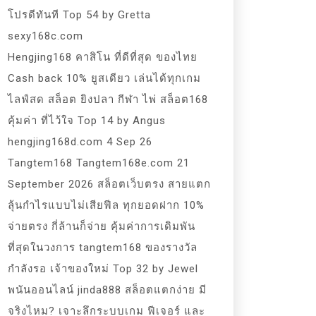
โปรดีทันที Top 54 by Gretta
sexy168c.com
Hengjing168 คาสิโน ที่ดีที่สุด ของไทย
Cash back 10% ยูสเดียว เล่นได้ทุกเกม
ไลฟ์สด สล็อต ยิงปลา กีฬา ไพ่ สล็อต168
คุ้มค่า ที่ไว้ใจ Top 14 by Angus
hengjing168d.com 4 Sep 26
Tangtem168 Tangtem168e.com 21
September 2026 สล็อตเว็บตรง สายแตก
ลุ้นกำไรแบบไม่เสียฟีล ทุกยอดฝาก 10%
จ่ายตรง กี่ล้านก็จ่าย คุ้มค่าการเดิมพัน
ที่สุดในวงการ tangtem168 ของรางวัล
กำลังรอ เจ้าของใหม่ Top 32 by Jewel
พนันออนไลน์ jinda888 สล็อตแตกง่าย มี
จริงไหม? เจาะลึกระบบเกม ฟีเจอร์ และ