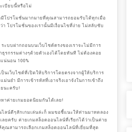
เบียบนี้หรือไม่
ามีโปรโมชั่นมากมายที่คุณสามารถยอมรับได้ทุกเมื่อ
ว่า โปรโมชั่นของเรานั้นมีเงื่อนไขที่ง่าย ไม่สลับซับ
ระบบฝากถอนบนเว็บไซต์ตรงของเราจะไม่มีการ
ธุรกรรมต่างๆด้วยตัวเองได้โดยทันที ไม่ต้องคอย
งแน่นอน 100%
็นเว็บไซต์ที่เปิดให้บริการโดยตรงจากผู้ให้บริการ
แม่นยำ มีการเข้ารหัสที่เอาจริงเอาจังในการเข้าถึง
เลยนะครับ!
หาค่ายเกมยอดนิยมกันได้เลย!
ไลน์ดีๆสักเกมเล่นล่ะก็ ผมขอชี้แนะให้ท่านมาทดลอง
เลยครับ ค่ายเกมสล็อตออนไลน์ที่เรียกได้ว่าเป็นค่าย
คุณสามารถเลือกเกมสล็อตออนไลน์ที่เยี่ยมที่สุด