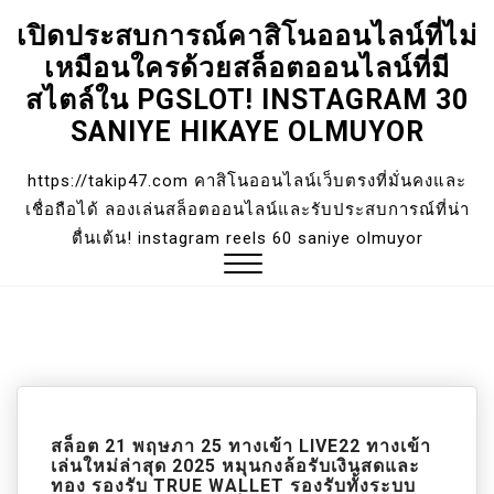
เปิดประสบการณ์คาสิโนออนไลน์ที่ไม่
Skip
เหมือนใครด้วยสล็อตออนไลน์ที่มี
to
content
สไตล์ใน PGSLOT! INSTAGRAM 30
SANIYE HIKAYE OLMUYOR
https://takip47.com คาสิโนออนไลน์เว็บตรงที่มั่นคงและ
เชื่อถือได้ ลองเล่นสล็อตออนไลน์และรับประสบการณ์ที่น่า
ตื่นเต้น! instagram reels 60 saniye olmuyor
Close
Menu
สล็อต 21 พฤษภา 25 ทางเข้า LIVE22 ทางเข้า
เล่นใหม่ล่าสุด 2025 หมุนกงล้อรับเงินสดและ
ทอง รองรับ TRUE WALLET รองรับทั้งระบบ