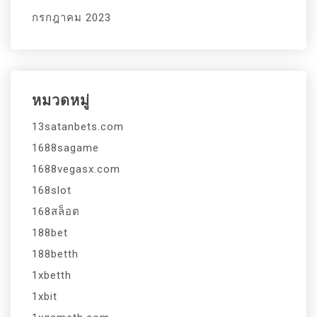
กรกฎาคม 2023
หมวดหมู่
13satanbets.com
1688sagame
1688vegasx.com
168slot
168สล็อต
188bet
188betth
1xbetth
1xbit