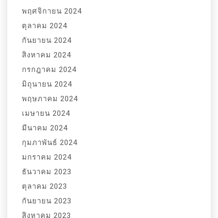
พฤศจิกายน 2024
ตุลาคม 2024
กันยายน 2024
สิงหาคม 2024
กรกฎาคม 2024
มิถุนายน 2024
พฤษภาคม 2024
เมษายน 2024
มีนาคม 2024
กุมภาพันธ์ 2024
มกราคม 2024
ธันวาคม 2023
ตุลาคม 2023
กันยายน 2023
สิงหาคม 2023