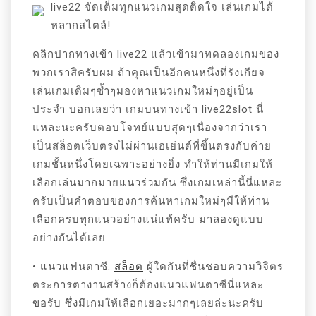
live22 จัดเต็มทุกแนวเกมสุดติดใจ เล่นเกมได้
หลากสไตล์!
คลิกปากทางเข้า live22 แล้วเข้ามาทดลองเกมของ
พวกเราสิครับผม ถ้าคุณเป็นอีกคนหนึ่งที่รังเกียจ
เล่นเกมเดิมๆซ้ำๆมองหาแนวเกมใหม่ๆอยู่เป็น
ประจำ บอกเลยว่า เกมบนทางเข้า live22slot นี่
แหละนะครับตอบโจทย์แบบสุดๆเนื่องจากว่าเรา
เป็นสล็อตเว็บตรงไม่ผ่านเอเย่นต์ที่ขึ้นตรงกับค่าย
เกมชั้นหนึ่งโดยเฉพาะอย่างยิ่ง ทำให้ท่านมีเกมให้
เลือกเล่นมากมายแนวร่วมกัน ซึ่งเกมเหล่านี้นี่แหละ
ครับเป็นคำตอบของการค้นหาเกมใหม่ๆมีให้ท่าน
เลือกครบทุกแนวอย่างแน่แท้ครับ มาลองดูแบบ
อย่างกันได้เลย
• แนวแฟนตาซี:
สล็อต
ผู้ใดกันที่ชื่นชอบความวิจิตร
ตระการตางานสร้างก็ต้องแนวแฟนตาซีนี่แหละ
ขอรับ ซึ่งมีเกมให้เลือกเยอะมากๆเลยล่ะนะครับ