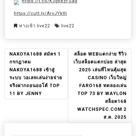
https://t.co/K3gpezFSag
https://cutt.ly/ArvJYkth
ทางเข้า live22
live22
แนะแนว
NAKOYA1688 สมัคร 1
สล็อต WEBแตกง่าย รีวิว
เรื่อง
กรกฎาคม
เว็บสล็อตแตกบ่อย ล่าสุด
NAKOYA1688 เข้าสู่
2025 เล่นที่ไหนคุ้มสุด
ระบบ วอเลทเล่นง่ายจ่าย
CASINO เว็บใหญ่
จริงฝากถอนออโต้ TOP
FARO168 ทดลองเล่น
11 BY JENNY
TOP 73 BY WAYLON
สล็อต168
WATCHSPEC.COM 2
ส.ค. 2025
ค้นหา