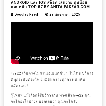
ANDROID และ IOS สล็อต เล่นง่าย ทุนน้อย
แตกหนัก TOP 57 BY ANITA FAKEAR.COM
Douglas Reed
29 พฤษภาคม 2025
live22
เว็บตรงไม่ผ่านเอเย่นต์ชั้น 1 ในไทย บริการ
ดีทุกระดับต้องใจ ไม่มีอันตรายทุกการเดิมพัน
สมัครเลย!
รู้ไหม? แม้เลือกใช้บริการกับ ทางเข้า
live22
คุณ
จะได้อะไรบ้าง? บอกเลยว่า คุณจะได้รับ