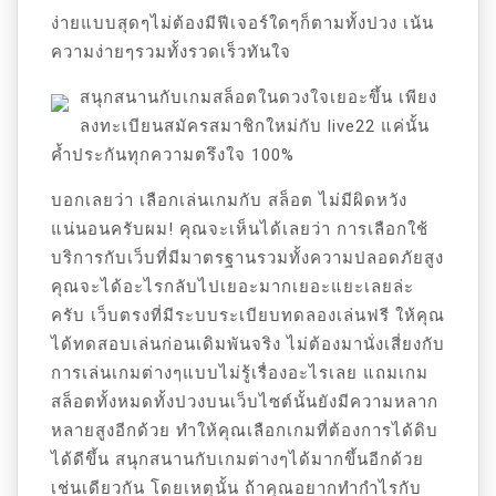
ง่ายแบบสุดๆไม่ต้องมีฟีเจอร์ใดๆก็ตามทั้งปวง เน้น
ความง่ายๆรวมทั้งรวดเร็วทันใจ
สนุกสนานกับเกมสล็อตในดวงใจเยอะขึ้น เพียง
ลงทะเบียนสมัครสมาชิกใหม่กับ live22 แค่นั้น
ค้ำประกันทุกความตรึงใจ 100%
บอกเลยว่า เลือกเล่นเกมกับ สล็อต ไม่มีผิดหวัง
แน่นอนครับผม! คุณจะเห็นได้เลยว่า การเลือกใช้
บริการกับเว็บที่มีมาตรฐานรวมทั้งความปลอดภัยสูง
คุณจะได้อะไรกลับไปเยอะมากเยอะแยะเลยล่ะ
ครับ เว็บตรงที่มีระบบระเบียบทดลองเล่นฟรี ให้คุณ
ได้ทดสอบเล่นก่อนเดิมพันจริง ไม่ต้องมานั่งเสี่ยงกับ
การเล่นเกมต่างๆแบบไม่รู้เรื่องอะไรเลย แถมเกม
สล็อตทั้งหมดทั้งปวงบนเว็บไซต์นั้นยังมีความหลาก
หลายสูงอีกด้วย ทำให้คุณเลือกเกมที่ต้องการได้ดิบ
ได้ดีขึ้น สนุกสนานกับเกมต่างๆได้มากขึ้นอีกด้วย
เช่นเดียวกัน โดยเหตุนั้น ถ้าคุณอยากทำกำไรกับ