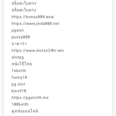
สล็อตเว็บตรง
สล็อตเว็บตรง
https://bonus888.asia
https://www.jinda888.net
pgslot
pussy888
บาคาร่า
https://www.slotxo24hr.win
slotpg
หนังโป๊ไทย
1xbetth
funny18
pg slot
kiss918
https://pgslotth.me
188betth
ดูหนังออนไลน์