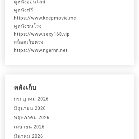
ดูหนังออนไลน์
ดูหนังฟรี
https://www.keepmovie.me
ดูหนังชนโรง
https://www.sexy168.vip
สล็อตเว็บตรง
https://www.ngernn.net
คลังเก็บ
กรกฎาคม 2026
มิถุนายน 2026
พฤษภาคม 2026
เมษายน 2026
มีนาคม 2026