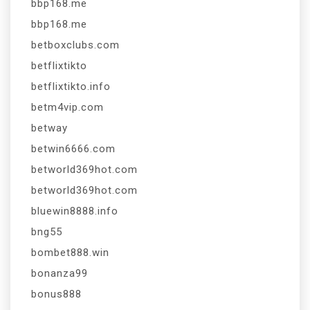
bbp168.me
bbp168.me
betboxclubs.com
betflixtikto
betflixtikto.info
betm4vip.com
betway
betwin6666.com
betworld369hot.com
betworld369hot.com
bluewin8888.info
bng55
bombet888.win
bonanza99
bonus888