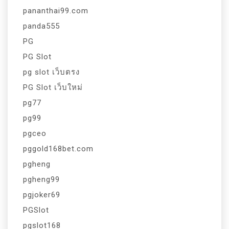
pananthai99.com
panda555
PG
PG Slot
pg slot เว็บตรง
PG Slot เว็บใหม่
pg77
pg99
pgceo
pggold168bet.com
pgheng
pgheng99
pgjoker69
PGSlot
pgslot168