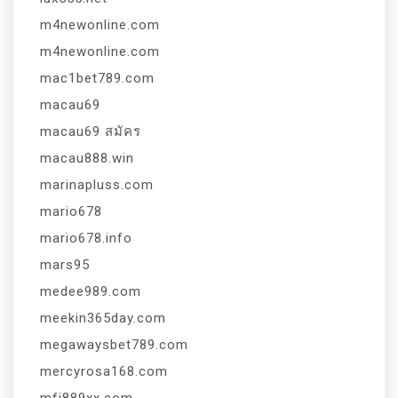
m4newonline.com
m4newonline.com
mac1bet789.com
macau69
macau69 สมัคร
macau888.win
marinapluss.com
mario678
mario678.info
mars95
medee989.com
meekin365day.com
megawaysbet789.com
mercyrosa168.com