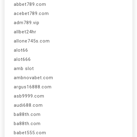
abbet789.com
acebet789.com
adm789.vip
allbet24hr
allone745s.com
alot66
alot666
amb slot
ambnovabet.com
argus16888.com
asb9999.com
audi688.com
ba88th.com
ba88th.com
babet555.com