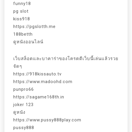
funny18
pg slot
kiss918
https://pgslotth.me
188betth
ดูหนังออนไลน์
เว็บสล็อตและบาคาร่าของโครตดีเว็บนี้เล่นแล้วรวย
จัดๆ
https://918kissauto.tv
https://www.madoohd.com
punpro66
https://sagame168th.in
joker 123
ดูหนัง
https://www.pussy888play.com
pussy888