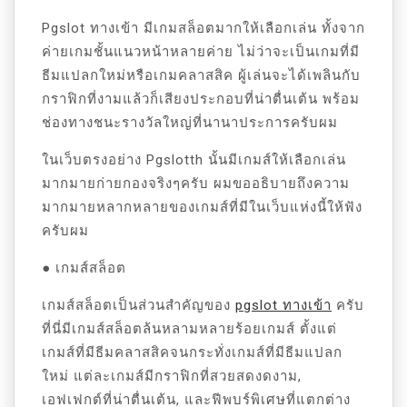
Pgslot ทางเข้า มีเกมสล็อตมากให้เลือกเล่น ทั้งจาก
ค่ายเกมชั้นแนวหน้าหลายค่าย ไม่ว่าจะเป็นเกมที่มี
ธีมแปลกใหม่หรือเกมคลาสสิค ผู้เล่นจะได้เพลินกับ
กราฟิกที่งามแล้วก็เสียงประกอบที่น่าตื่นเต้น พร้อม
ช่องทางชนะรางวัลใหญ่ที่นานาประการครับผม
ในเว็บตรงอย่าง Pgslotth นั้นมีเกมส์ให้เลือกเล่น
มากมายก่ายกองจริงๆครับ ผมขออธิบายถึงความ
มากมายหลากหลายของเกมส์ที่มีในเว็บแห่งนี้ให้ฟัง
ครับผม
● เกมส์สล็อต
เกมส์สล็อตเป็นส่วนสำคัญของ
pgslot ทางเข้า
ครับ
ที่นี่มีเกมส์สล็อตล้นหลามหลายร้อยเกมส์ ตั้งแต่
เกมส์ที่มีธีมคลาสสิคจนกระทั่งเกมส์ที่มีธีมแปลก
ใหม่ แต่ละเกมส์มีกราฟิกที่สวยสดงดงาม,
เอฟเฟกต์ที่น่าตื่นเต้น, และฟีพบร์พิเศษที่แตกต่าง