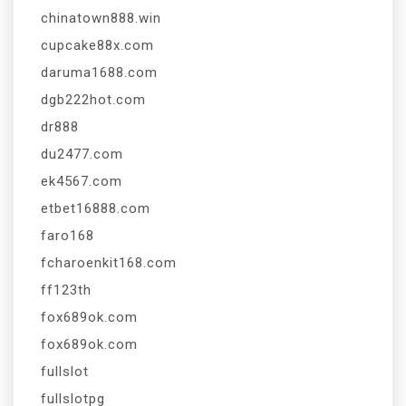
chinatown888.win
cupcake88x.com
daruma1688.com
dgb222hot.com
dr888
du2477.com
ek4567.com
etbet16888.com
faro168
fcharoenkit168.com
ff123th
fox689ok.com
fox689ok.com
fullslot
fullslotpg