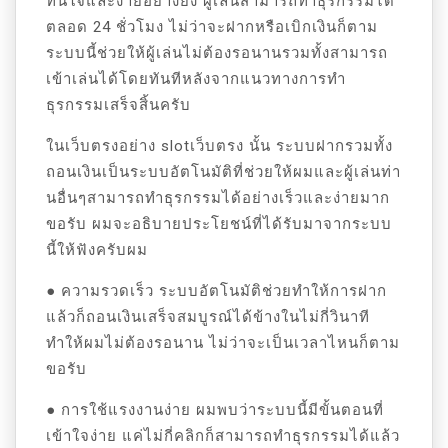
ทันใจและง่ายอย่างยิ่ง ผู้เล่นสามารถทำธุรกรรมได้
ตลอด 24 ชั่วโมง ไม่ว่าจะฝากหรือเบิกเงินก็ตาม
ระบบนี้ช่วยให้ผู้เล่นไม่ต้องรอนานรวมทั้งสามารถ
เข้าเล่นได้โดยทันทีหลังจากแนวทางการทำ
ธุรกรรมเสร็จสิ้นครับ
ในเว็บตรงอย่าง slotเว็บตรง นั้น ระบบฝากรวมทั้ง
ถอนเงินเป็นระบบอัตโนมัติที่ช่วยให้ผมและผู้เล่นท่า
นอื่นๆสามารถทำธุรกรรมได้อย่างเร็วและง่ายมาก
ขอรับ ผมจะอธิบายประโยชน์ที่ได้รับมาจากระบบ
นี้ให้ฟังครับผม
● ความรวดเร็ว ระบบอัตโนมัติช่วยทำให้การฝาก
แล้วก็ถอนเงินเสร็จสมบูรณ์ได้ข้างในไม่กี่วินาที
ทำให้ผมไม่ต้องรอนาน ไม่ว่าจะเป็นเวลาไหนก็ตาม
ขอรับ
● การใช้แรงงานง่าย ผมพบว่าระบบนี้มีขั้นตอนที่
เข้าใจง่าย แค่ไม่กี่คลิกก็สามารถทำธุรกรรมได้แล้ว