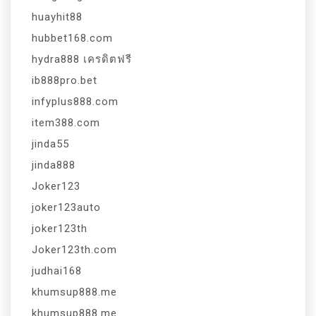
huayhit88
hubbet168.com
hydra888 เครดิตฟรี
ib888pro.bet
infyplus888.com
item388.com
jinda55
jinda888
Joker123
joker123auto
joker123th
Joker123th.com
judhai168
khumsup888.me
khumsup888.me