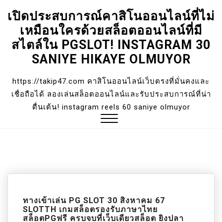
เปิดประสบการณ์คาสิโนออนไลน์ที่ไม่
Skip
เหมือนใครด้วยสล็อตออนไลน์ที่มี
to
content
สไตล์ใน PGSLOT! INSTAGRAM 30
SANIYE HIKAYE OLMUYOR
https://takip47.com คาสิโนออนไลน์เว็บตรงที่มั่นคงและ
เชื่อถือได้ ลองเล่นสล็อตออนไลน์และรับประสบการณ์ที่น่า
ตื่นเต้น! instagram reels 60 saniye olmuyor
Close
Menu
ทางเข้าเล่น PG SLOT 30 สิงหาคม 67
SLOTTH เกมสล็อตรองรับภาษาไทย
สล็อตPGฟรี ครบจบที่เว็บเดียวสล็อต ยิงปลา