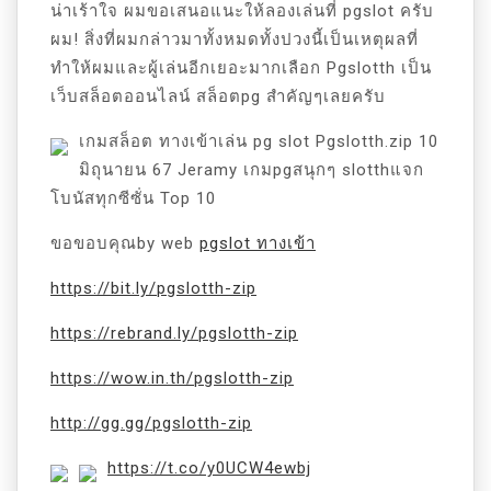
น่าเร้าใจ ผมขอเสนอแนะให้ลองเล่นที่ pgslot ครับ
ผม! สิ่งที่ผมกล่าวมาทั้งหมดทั้งปวงนี้เป็นเหตุผลที่
ทำให้ผมและผู้เล่นอีกเยอะมากเลือก Pgslotth เป็น
เว็บสล็อตออนไลน์ สล็อตpg สำคัญๆเลยครับ
เกมสล็อต ทางเข้าเล่น pg slot Pgslotth.zip 10
มิถุนายน 67 Jeramy เกมpgสนุกๆ slotthแจก
โบนัสทุกซีซั่น Top 10
ขอขอบคุณby web
pgslot ทางเข้า
https://bit.ly/pgslotth-zip
https://rebrand.ly/pgslotth-zip
https://wow.in.th/pgslotth-zip
http://gg.gg/pgslotth-zip
https://t.co/y0UCW4ewbj