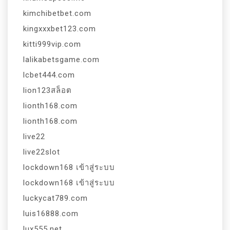
kimchibetbet.com
kingxxxbet123.com
kitti999vip.com
lalikabetsgame.com
lcbet444.com
lion123สล็อต
lionth168.com
lionth168.com
live22
live22slot
lockdown168 เข้าสู่ระบบ
lockdown168 เข้าสู่ระบบ
luckycat789.com
luis16888.com
lux555.net