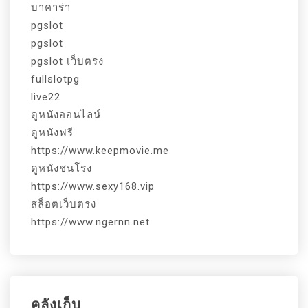
บาคาร่า
pgslot
pgslot
pgslot เว็บตรง
fullslotpg
live22
ดูหนังออนไลน์
ดูหนังฟรี
https://www.keepmovie.me
ดูหนังชนโรง
https://www.sexy168.vip
สล็อตเว็บตรง
https://www.ngernn.net
คลังเก็บ