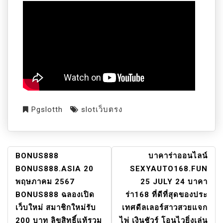
Pgslotth
slotเว็บตรง
แนะแนว
BONUS888
บาคาร่าออนไลน์
เรื่อง
BONUS888.ASIA 20
SEXYAUTO168.FUN
พฤษภาคม 2567
25 JULY 24 บาคา
BONUS888 ฉลองเปิด
ร่า168 ที่ดีที่สุดของประ
เว็บใหม่ สมาชิกใหม่รับ
เทศดีลเลอร์สาวสวยแจก
200 บาท ลิขสิทธิ์แท้รวม
ไพ่ เงินชัวร์ โอนไวยิ่งเล่น