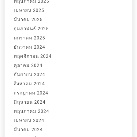
พฤษภาคม 2025
เมษายน 2025
มีนาคม 2025
กุมภาพันธ์ 2025
มกราคม 2025
ธันวาคม 2024
พฤศจิกายน 2024
ตุลาคม 2024
กันยายน 2024
สิงหาคม 2024
กรกฎาคม 2024
มิถุนายน 2024
พฤษภาคม 2024
เมษายน 2024
มีนาคม 2024