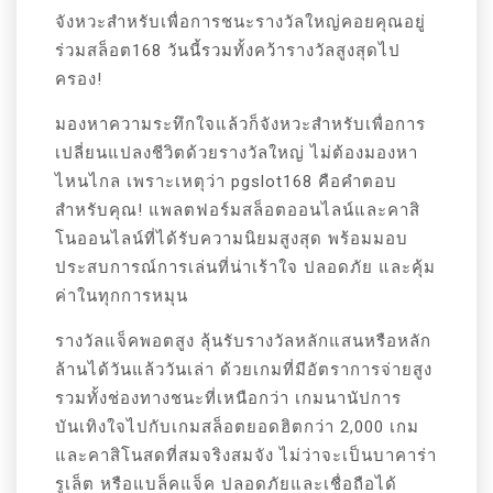
จังหวะสำหรับเพื่อการชนะรางวัลใหญ่คอยคุณอยู่
ร่วมสล็อต168 วันนี้รวมทั้งคว้ารางวัลสูงสุดไป
ครอง!
มองหาความระทึกใจแล้วก็จังหวะสำหรับเพื่อการ
เปลี่ยนแปลงชีวิตด้วยรางวัลใหญ่ ไม่ต้องมองหา
ไหนไกล เพราะเหตุว่า pgslot168 คือคำตอบ
สำหรับคุณ! แพลตฟอร์มสล็อตออนไลน์และคาสิ
โนออนไลน์ที่ได้รับความนิยมสูงสุด พร้อมมอบ
ประสบการณ์การเล่นที่น่าเร้าใจ ปลอดภัย และคุ้ม
ค่าในทุกการหมุน
รางวัลแจ็คพอตสูง ลุ้นรับรางวัลหลักแสนหรือหลัก
ล้านได้วันแล้ววันเล่า ด้วยเกมที่มีอัตราการจ่ายสูง
รวมทั้งช่องทางชนะที่เหนือกว่า เกมนานัปการ
บันเทิงใจไปกับเกมสล็อตยอดฮิตกว่า 2,000 เกม
และคาสิโนสดที่สมจริงสมจัง ไม่ว่าจะเป็นบาคาร่า
รูเล็ต หรือแบล็คแจ็ค ปลอดภัยและเชื่อถือได้