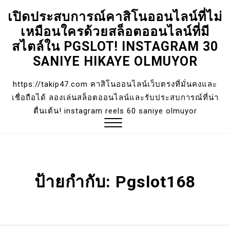
เปิดประสบการณ์คาสิโนออนไลน์ที่ไม่
Skip
เหมือนใครด้วยสล็อตออนไลน์ที่มี
to
content
สไตล์ใน PGSLOT! INSTAGRAM 30
SANIYE HIKAYE OLMUYOR
https://takip47.com คาสิโนออนไลน์เว็บตรงที่มั่นคงและ
เชื่อถือได้ ลองเล่นสล็อตออนไลน์และรับประสบการณ์ที่น่า
ตื่นเต้น! instagram reels 60 saniye olmuyor
Close
Menu
ป้ายกำกับ:
Pgslot168