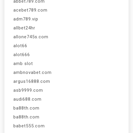
abbet789.com
acebet789.com
adm789.vip
allbet24hr
allone745s.com
alot66
alot666
amb slot
ambnovabet.com
argus16888.com
asb9999.com
audi688.com
ba88th.com
ba88th.com
babet555.com