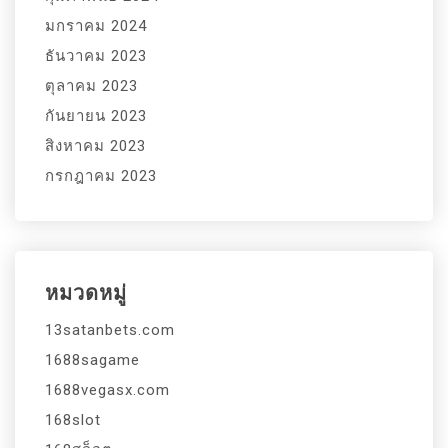
มกราคม 2024
ธันวาคม 2023
ตุลาคม 2023
กันยายน 2023
สิงหาคม 2023
กรกฎาคม 2023
หมวดหมู่
13satanbets.com
1688sagame
1688vegasx.com
168slot