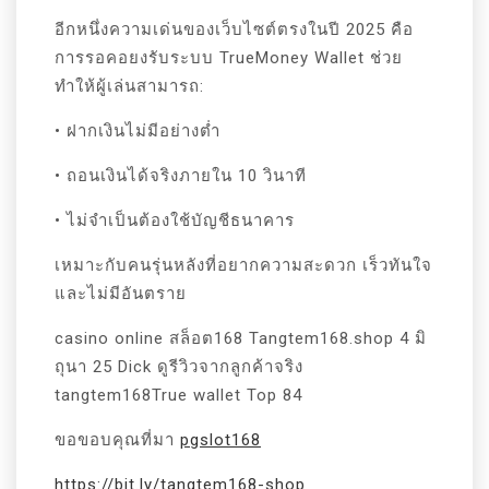
อีกหนึ่งความเด่นของเว็บไซต์ตรงในปี 2025 คือ
การรอคอยงรับระบบ TrueMoney Wallet ช่วย
ทำให้ผู้เล่นสามารถ:
• ฝากเงินไม่มีอย่างต่ำ
• ถอนเงินได้จริงภายใน 10 วินาที
• ไม่จำเป็นต้องใช้บัญชีธนาคาร
เหมาะกับคนรุ่นหลังที่อยากความสะดวก เร็วทันใจ
และไม่มีอันตราย
casino online สล็อต168 Tangtem168.shop 4 มิ
ถุนา 25 Dick ดูรีวิวจากลูกค้าจริง
tangtem168True wallet Top 84
ขอขอบคุณที่มา
pgslot168
https://bit.ly/tangtem168-shop