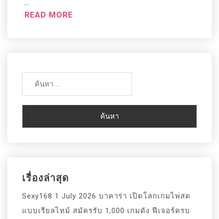
…
READ MORE
ค้นหา
สำหรับ:
เรื่องล่าสุด
Sexy168 1 July 2026 บาคาร่า เปิดโลกเกมไพ่สด
แบบเรียลไทม์ สมัครรับ 1,000 เกมดัง ฟีเจอร์ครบ