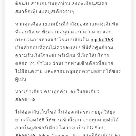
ต้อนรับสายเกมปั่นทุกท่าน ลงทะเบียนสมัคร
สมาชิกเพียงแค่ยูสเดียวจบๆ
หากคุณคือสายเกมปั่นที่กำลังมองหาแหล่งเดิมพัน
ที่ตอบปัญหาทั้งความสนุก ความมากมาย และ
กระบวนการทำผลกำไรแบบจัดเต็ม
pgslot168
เป็นคำตอบที่คุณไม่ควรละเลย! ที่นี่คือศูนย์รวม
ความรื่นเริงใจระดับพรีเมียม ที่เปิดให้บริการ
ตลอด 24 ชั่วโมง ผ่านปากทางเข้าเดียวที่สบาย
ไม่มีอันตราย และครอบคลุมทุกความอยากได้ของ
ผู้เล่น
ทางเข้าเดียว ครบทุกค่าย จบในยูสเดียว
สล็อต168
ไม่ต้องสลับเว็บไซต์ ไม่ต้องสมัครหลายยูสให้ยุ่ง
ยากสล็อต168 ให้ท่านเข้าถึงเกมจากทุกค่ายดังได้
ภายในยูสเซอร์เดียว ไม่ว่าจะเป็น PG Slot,
สล็อต168
Joker Gaming, JILI, และก็อีกเพียบเลย