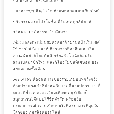
• เกมยิงปลา ยิงสนุกแตกง่าย
• บาคาร่า/รูเล็ต/ไฮโล ถ่ายทอดสดแบบเรียลไทม์
• กิจกรรมและโปรโมชั่น ที่อัปเดตทุกสัปดาห์
สล็อต168 สมัครง่าย โบนัสมาก
เพียงแต่ลงทะเบียนสมัครสมาชิกผ่านหน้าเว็บไซต์
ใช้เวลาไม่ถึง 1 นาที ก็สามารถล็อกอินและเริ่ม
ความมันส์ได้โดยทันที พร้อมรับโบนัสต้อนรับ
สำหรับสมาชิกใหม่ และก็โปรโมชั่นพิเศษอีกเยอะ
แยะตลอดทั้งเดือน
pgslot168 คือจุดหมายของสายเกมปั่นที่จริงจริง
ด้วยปากทางเข้าที่ปลอดภัย เกมที่นานัปการ และก็
ระบบที่ล้ำยุค ลงทะเบียนเพียงแต่ยูสเดียวก็
สนุกสนานได้แบบไร้ขีดจำกัด พร้อมรับ
ประสบการณ์ความเบิกบานใจที่ครบวงจรที่สุดใน
โลกของเกมสล็อตออนไลน์