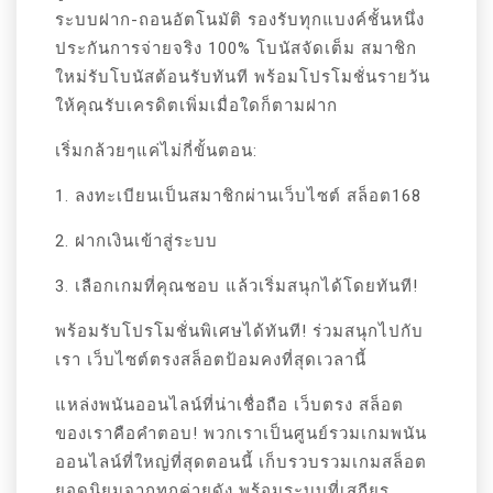
ระบบฝาก-ถอนอัตโนมัติ รองรับทุกแบงค์ชั้นหนึ่ง
ประกันการจ่ายจริง 100% โบนัสจัดเต็ม สมาชิก
ใหม่รับโบนัสต้อนรับทันที พร้อมโปรโมชั่นรายวัน
ให้คุณรับเครดิตเพิ่มเมื่อใดก็ตามฝาก
เริ่มกล้วยๆแค่ไม่กี่ขั้นตอน:
1. ลงทะเบียนเป็นสมาชิกผ่านเว็บไซต์ สล็อต168
2. ฝากเงินเข้าสู่ระบบ
3. เลือกเกมที่คุณชอบ แล้วเริ่มสนุกได้โดยทันที!
พร้อมรับโปรโมชั่นพิเศษได้ทันที! ร่วมสนุกไปกับ
เรา เว็บไซต์ตรงสล็อตป้อมคงที่สุดเวลานี้
แหล่งพนันออนไลน์ที่น่าเชื่อถือ เว็บตรง สล็อต
ของเราคือคำตอบ! พวกเราเป็นศูนย์รวมเกมพนัน
ออนไลน์ที่ใหญ่ที่สุดตอนนี้ เก็บรวบรวมเกมสล็อต
ยอดนิยมจากทุกค่ายดัง พร้อมระบบที่เสถียร