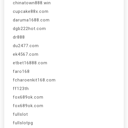
chinatown888.win
cupcake88x.com
daruma1688.com
dgb222hot.com
dr888
du2477.com
ek4567.com
etbet16888.com
faro168
fcharoenkit168.com
ff123th
fox689ok.com
fox689ok.com
fullslot
fullslotpg