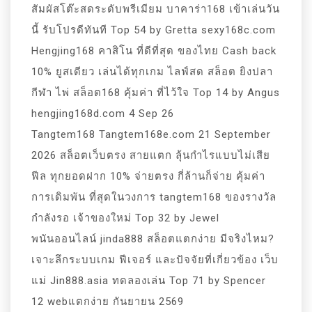
สัมผัสโต๊ะสดระดับพรีเมียม บาคาร่า168 เข้าเล่นวัน
นี้ รับโปรดีทันที Top 54 by Gretta sexy168c.com
Hengjing168 คาสิโน ที่ดีที่สุด ของไทย Cash back
10% ยูสเดียว เล่นได้ทุกเกม ไลฟ์สด สล็อต ยิงปลา
กีฬา ไพ่ สล็อต168 คุ้มค่า ที่ไว้ใจ Top 14 by Angus
hengjing168d.com 4 Sep 26
Tangtem168 Tangtem168e.com 21 September
2026 สล็อตเว็บตรง สายแตก ลุ้นกำไรแบบไม่เสีย
ฟีล ทุกยอดฝาก 10% จ่ายตรง กี่ล้านก็จ่าย คุ้มค่า
การเดิมพัน ที่สุดในวงการ tangtem168 ของรางวัล
กำลังรอ เจ้าของใหม่ Top 32 by Jewel
พนันออนไลน์ jinda888 สล็อตแตกง่าย มีจริงไหม?
เจาะลึกระบบเกม ฟีเจอร์ และปัจจัยที่เกี่ยวข้อง เว็บ
แม่ Jin888.asia ทดลองเล่น Top 71 by Spencer
12 webแตกง่าย กันยายน 2569