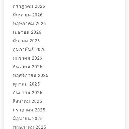
กรกฎาคม 2026
มิถุนายน 2026
พฤษภาคม 2026
เมษายน 2026
มีนาคม 2026
กุมภาพันธ์ 2026
มกราคม 2026
ธันวาคม 2025
พฤศจิกายน 2025
ตุลาคม 2025
กันยายน 2025
สิงหาคม 2025
กรกฎาคม 2025
มิถุนายน 2025
พฤษภาคม 2025