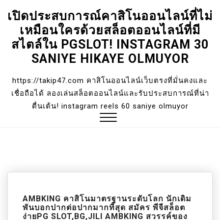
เปิดประสบการณ์คาสิโนออนไลน์ที่ไม่
Skip
เหมือนใครด้วยสล็อตออนไลน์ที่มี
to
content
สไตล์ใน PGSLOT! INSTAGRAM 30
SANIYE HIKAYE OLMUYOR
https://takip47.com คาสิโนออนไลน์เว็บตรงที่มั่นคงและ
เชื่อถือได้ ลองเล่นสล็อตออนไลน์และรับประสบการณ์ที่น่า
ตื่นเต้น! instagram reels 60 saniye olmuyor
Close
Menu
AMBKING คาสิโนมาตรฐานระดับโลก นักเดิม
พันบอกปากต่อปากมากที่สุด สมัคร พีจีสล็อต
ง่ายPG SLOT,BG,JILI AMBKING สวรรค์ของ