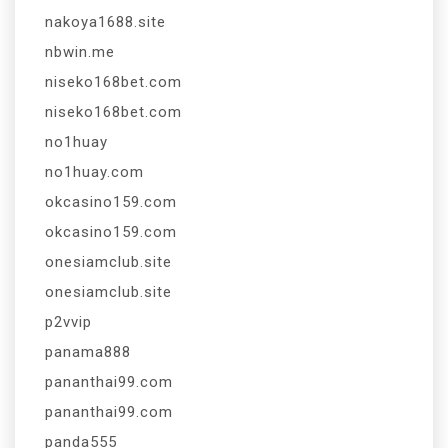
nakoya1688.site
nbwin.me
niseko168bet.com
niseko168bet.com
no1huay
no1huay.com
okcasino159.com
okcasino159.com
onesiamclub.site
onesiamclub.site
p2vvip
panama888
pananthai99.com
pananthai99.com
panda555