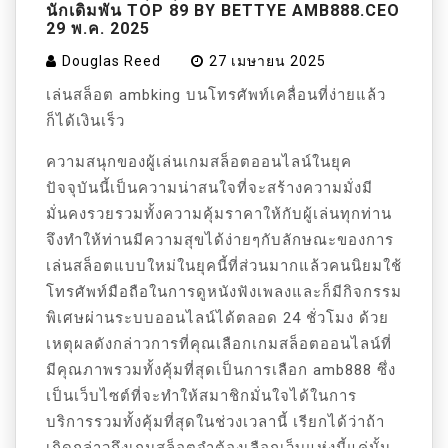
นักเดิมพัน TOP 89 BY BETTYE AMB888.CEO
29 พ.ค. 2025
Douglas Reed
27 เมษายน 2025
เล่นสล็อต ambking บนโทรศัพท์เคลื่อนที่ง่ายแล้ว
ก็ได้เงินเร็ว
ความสนุกของผู้เล่นเกมสล็อตออนไลน์ในยุค
ปัจจุบันนี้เป็นความน่าสนใจที่จะสร้างความมั่งมี
มั่นคงรวยรวมทั้งความคุ้มราคาให้กับผู้เล่นทุกท่าน
จึงทำให้ท่านมีความสุขได้ง่ายๆกับลักษณะของการ
เล่นสล็อตแบบใหม่ในยุคนี้ที่ส่วนมากแล้วคนนิยมใช้
โทรศัพท์มือถือในการดูหนังฟังเพลงและก็มีกิจกรรม
พิเศษผ่านระบบออนไลน์ได้ตลอด 24 ชั่วโมง ด้วย
เหตุผลดังกล่าวการที่คุณเลือกเกมสล็อตออนไลน์ที่
มีคุณภาพรวมทั้งคุ้มที่สุดเป็นการเลือก amb888 ซึ่ง
เป็นเว็บไซต์ที่จะทำให้สมาชิกมั่นใจได้ในการ
บริการรวมทั้งคุ้มที่สุดในช่วงเวลานี้ เรียกได้ว่าถ้า
เกิดกล่าวถึงเกมสล็อตจำต้องเลือกเว็บแห่งนี้แค่นั้น