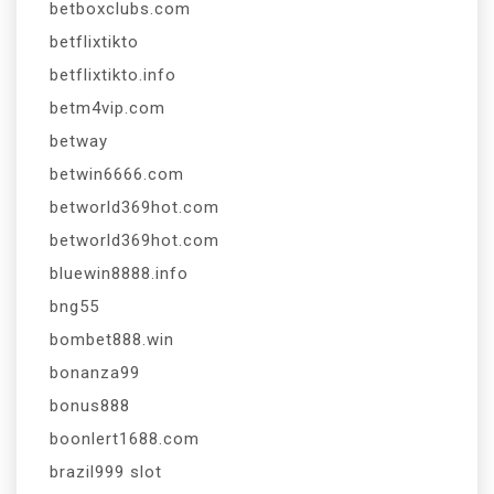
betboxclubs.com
betflixtikto
betflixtikto.info
betm4vip.com
betway
betwin6666.com
betworld369hot.com
betworld369hot.com
bluewin8888.info
bng55
bombet888.win
bonanza99
bonus888
boonlert1688.com
brazil999 slot