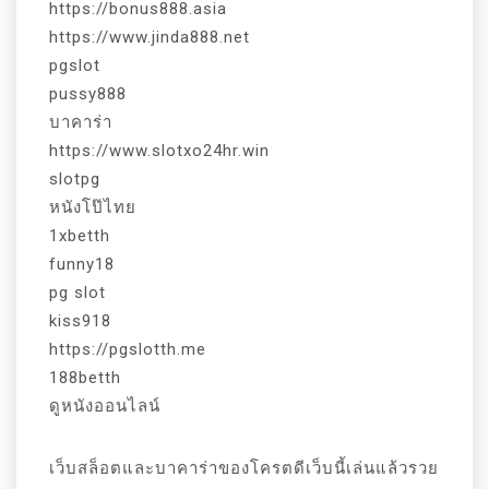
https://bonus888.asia
https://www.jinda888.net
pgslot
pussy888
บาคาร่า
https://www.slotxo24hr.win
slotpg
หนังโป๊ไทย
1xbetth
funny18
pg slot
kiss918
https://pgslotth.me
188betth
ดูหนังออนไลน์
เว็บสล็อตและบาคาร่าของโครตดีเว็บนี้เล่นแล้วรวย