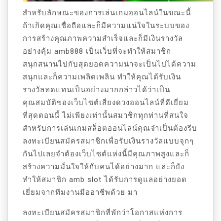
สำหรับลักษณะของการเล่นเกมออนไลน์ในขณะนี้
ถ้าเกิดคุณเชื่อถือและก็มีความแน่ใจในระบบของ
การสร้างคุณภาพความสำเร็จและก็มีเงินรางวัล
อย่างคุ้ม amb888 เป็นเว็บที่จะทำให้สมาชิก
สนุกสนานไปกับสุดยอดความน่าจะเป็นไปได้ความ
สนุกและก็ความเพลิดเพลิน ทำให้คุณได้รับเงิน
รางวัลทดแทนเป็นอย่างมากกล่าวได้ว่าเป็น
คุณสมบัติของเว็บไซต์เสี่ยงดวงออนไลน์ที่ดีเยี่ยม
ที่สุดตอนนี้ ไม่เพียงเท่านั้นสมาชิกทุกท่านที่สนใจ
สำหรับการเล่นเกมสล็อตออนไลน์คุณจำเป็นต้องรีบ
ลงทะเบียนสมัครสมาชิกเพื่อรับเงินรางวัลแบบจุกๆ
กันไปเลยจำต้องเว็บไซต์แห่งนี้มีคุณภาพสูงและก็
สร้างความมั่นใจให้กับคนได้อย่างมาก และก็ยัง
ทำให้สมาชิก amb slot ได้รับการดูแลอย่างยอด
เยี่ยมจากทีมงานมืออาชีพด้วย มา
ลงทะเบียนสมัครสมาชิกที่พักว่าโอกาสแห่งการ