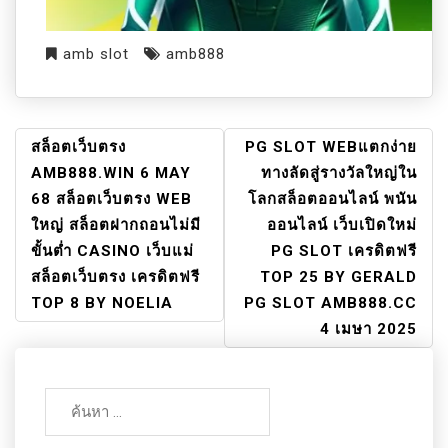
amb slot
amb888
แนะแนว
สล็อตเว็บตรง
PG SLOT WEBแตกง่าย
เรื่อง
AMB888.WIN 6 MAY
ทางลัดสู่รางวัลใหญ่ใน
68 สล็อตเว็บตรง WEB
โลกสล็อตออนไลน์ พนัน
ใหญ่ สล็อตฝากถอนไม่มี
ออนไลน์ เว็บเปิดใหม่
ขั้นต่ำ CASINO เว็บแม่
PG SLOT เครดิตฟรี
สล็อตเว็บตรง เครดิตฟรี
TOP 25 BY GERALD
TOP 8 BY NOELIA
PG SLOT AMB888.CC
4 เมษา 2025
ค้นหา
สำหรับ: