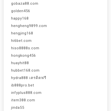
gobaza88.com
golden456
happy168
hengheng9899.com
hengjing168
hi6bet.com
hiso8888s.com
hongkong456
huayhit88
hubbet168.com
hydra888 เครดิตฟรี
ib888pro.bet
infyplus888.com
item388.com
jinda55