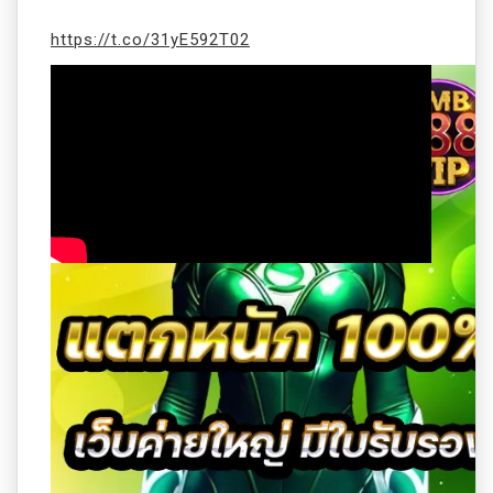
https://t.co/31yE592T02