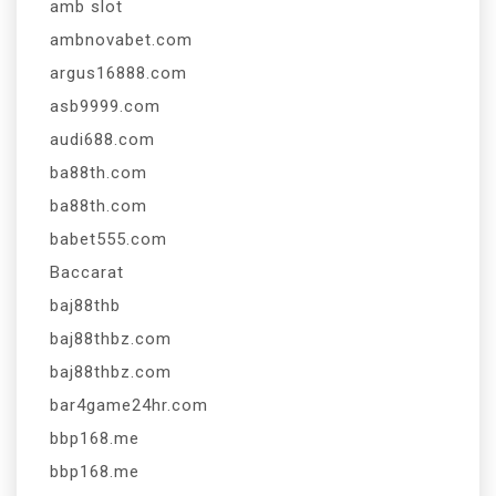
amb slot
ambnovabet.com
argus16888.com
asb9999.com
audi688.com
ba88th.com
ba88th.com
babet555.com
Baccarat
baj88thb
baj88thbz.com
baj88thbz.com
bar4game24hr.com
bbp168.me
bbp168.me