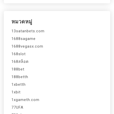
หมวดหมู่
13satanbets.com
1688sagame
1688vegasx.com
168slot
168สล็อต
188bet
188betth
1xbetth
1xbit
1xgameth.com
77UFA