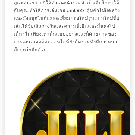
ดูแลคุณอย่างดีให้คำแนะนำรวมทั้งเป็นที่ปรึกษาให้
กับคุณ ทำให้การเล่นเกม amb888 คุ้มค่าไม่ผิดหวัง
และยังสนุกไปกับยอดเยี่ยมของใหม่รูปแบบใหม่ที่ผู้
เล่นได้รับเงินรางวัลและความยั่งยืนและมั่นคงไป
เต็มๆไม่เพียงเท่านั้นแบบอย่างและก็ศักยภาพของ
การเล่นเกมสล็อตออนไลน์ยังคุ้มรวมทั้งมีความน่า
ดึงดูดใจอีกด้วย