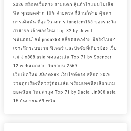
2026 สล็อตเว็บตรง สายแตก ลุ้นกำไรแบบไม่เสีย
ฟีล ทุกยอดฝาก 10% จ่ายตรง กี่ล้านก็จ่าย คุ้มค่า
การเดิมพัน ที่สุดในวงการ tangtem168 ของรางวัล
กำลังรอ เจ้าของใหม่ Top 32 by Jewel
พนันออนไลน์ jinda888 สล็อตแตกง่าย มีจริงไหม?
เจาะลึกระบบเกม ฟีเจอร์ และปัจจัยที่เกี่ยวข้อง เว็บ
แม่ Jin888.asia ทดลองเล่น Top 71 by Spencer
12 webแตกง่าย กันยายน 2569
เว็บเปิดใหม่ สล็อต888 เว็บไซต์ตรง สล็อต 2026
รวมทุกเรื่องที่ควรรู้ก่อนเล่น พร้อมเทคนิคเลือกเกม
ยอดนิยม ใหม่ล่าสุด Top 71 by Dacia Jin888.asia
15 กันยายน 69 พนัน