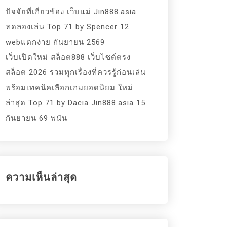
ปัจจัยที่เกี่ยวข้อง เว็บแม่ Jin888.asia
ทดลองเล่น Top 71 by Spencer 12
webแตกง่าย กันยายน 2569
เว็บเปิดใหม่ สล็อต888 เว็บไซต์ตรง
สล็อต 2026 รวมทุกเรื่องที่ควรรู้ก่อนเล่น
พร้อมเทคนิคเลือกเกมยอดนิยม ใหม่
ล่าสุด Top 71 by Dacia Jin888.asia 15
กันยายน 69 พนัน
ความเห็นล่าสุด