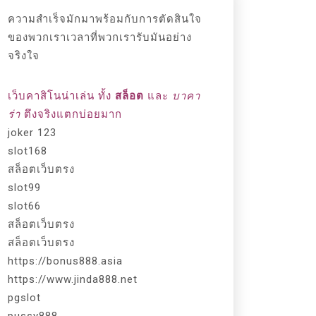
ความสำเร็จมักมาพร้อมกับการตัดสินใจ
ของพวกเราเวลาที่พวกเรารับมันอย่าง
จริงใจ
เว็บคาสิโนน่าเล่น ทั้ง
สล็อต
และ
บาคา
ร่า
ตึงจริงแตกบ่อยมาก
joker 123
slot168
สล็อตเว็บตรง
slot99
slot66
สล็อตเว็บตรง
สล็อตเว็บตรง
https://bonus888.asia
https://www.jinda888.net
pgslot