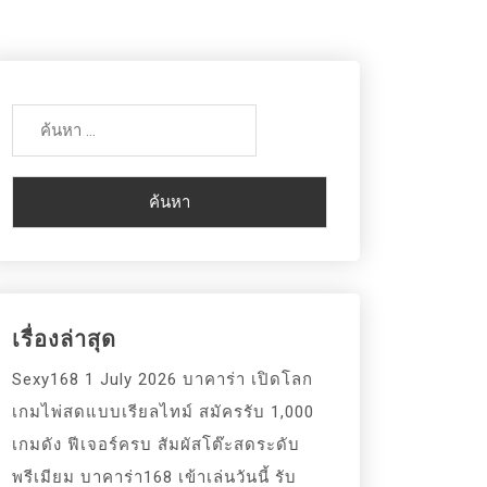
ค้นหา
สำหรับ:
เรื่องล่าสุด
Sexy168 1 July 2026 บาคาร่า เปิดโลก
เกมไพ่สดแบบเรียลไทม์ สมัครรับ 1,000
เกมดัง ฟีเจอร์ครบ สัมผัสโต๊ะสดระดับ
พรีเมียม บาคาร่า168 เข้าเล่นวันนี้ รับ