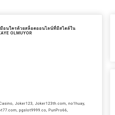
มือนใครด้วยสล็อตออนไลน์ที่มีสไตล์ใน
IKAYE OLMUYOR
Casino
,
Joker123
,
Joker123th.com
,
no1huay
,
ot77.com
,
pgslot9999.co
,
PunPro66
,