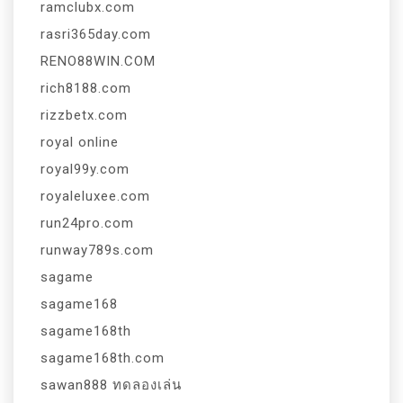
ramclubx.com
rasri365day.com
RENO88WIN.COM
rich8188.com
rizzbetx.com
royal online
royal99y.com
royaleluxee.com
run24pro.com
runway789s.com
sagame
sagame168
sagame168th
sagame168th.com
sawan888 ทดลองเล่น