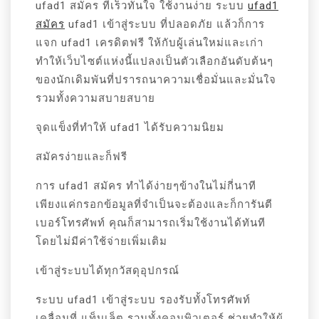
ufad1 สมัคร ที่เร็วทันใจ ใช้งานง่าย ระบบ
ufad1
สมัคร
ufad1 เข้าสู่ระบบ ที่ปลอดภัย แล้วก็การ
แจก ufad1 เครดิตฟรี ให้กับผู้เล่นใหม่และเก่า
ทำให้เว็บไซต์แห่งนี้แปลงเป็นตัวเลือกอันดับต้นๆ
ของนักเดิมพันที่ปรารถนาความเชื่อมั่นและมั่นใจ
รวมทั้งความสบายสบาย
จุดแข็งที่ทำให้ ufad1 ได้รับความนิยม
สมัครง่ายและก็ฟรี
การ ufad1 สมัคร ทำได้ง่ายๆข้างในไม่กี่นาที
เพียงแค่กรอกข้อมูลที่จำเป็นจะต้องและก็การันตี
เบอร์โทรศัพท์ คุณก็สามารถเริ่มใช้งานได้ทันที
โดยไม่มีค่าใช้จ่ายเพิ่มเติม
เข้าสู่ระบบได้ทุกวัสดุอุปกรณ์
ระบบ ufad1 เข้าสู่ระบบ รองรับทั้งโทรศัพท์
เคลื่อนที่ แท็บเล็ต รวมทั้งคอมพิวเตอร์ ช่วยทำให้ผู้