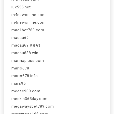
lux555.net
m4newonline.com
m4newonline.com
mac1bet789.com
macau69
macau69 สมัคร
macau888.win
marinapluss.com
mario678
mario678.info
mars95
medee989.com
meekin365day.com
megawaysbet789.com