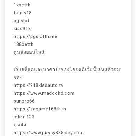
1xbetth
funny18
pg slot
kiss918
https://pgslotth.me
188betth
ดูหนังออนไลน์
เว็บสล็อตและบาคาร่าของโครตดีเว็บนี้เล่นแล้วรวย
จัดๆ
https://918kissauto.tv
https://www.madoohd.com
punpro66
https://sagame168th.in
joker 123
ดูหนัง
https://www.pussy888play.com