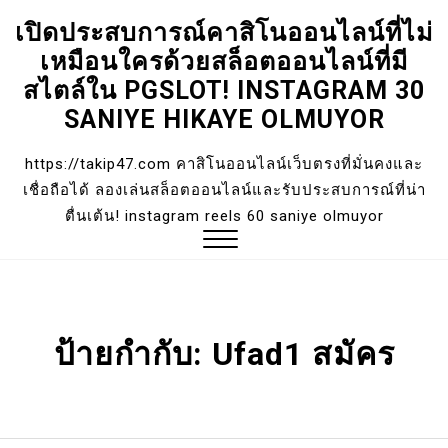
เปิดประสบการณ์คาสิโนออนไลน์ที่ไม่
Skip
เหมือนใครด้วยสล็อตออนไลน์ที่มี
to
content
สไตล์ใน PGSLOT! INSTAGRAM 30
SANIYE HIKAYE OLMUYOR
https://takip47.com คาสิโนออนไลน์เว็บตรงที่มั่นคงและ
เชื่อถือได้ ลองเล่นสล็อตออนไลน์และรับประสบการณ์ที่น่า
ตื่นเต้น! instagram reels 60 saniye olmuyor
Close
Menu
ป้ายกำกับ:
Ufad1 สมัคร