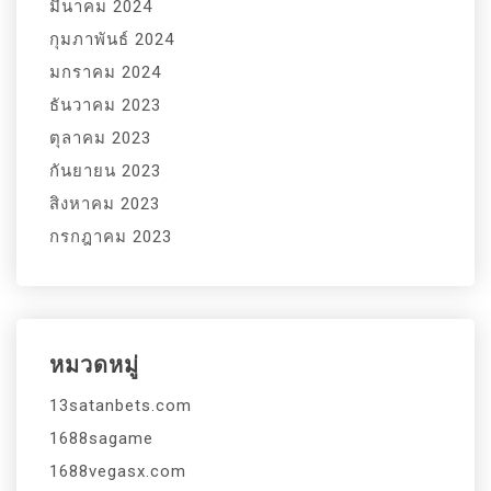
มีนาคม 2024
กุมภาพันธ์ 2024
มกราคม 2024
ธันวาคม 2023
ตุลาคม 2023
กันยายน 2023
สิงหาคม 2023
กรกฎาคม 2023
หมวดหมู่
13satanbets.com
1688sagame
1688vegasx.com