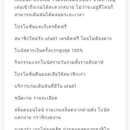
เล่นเข้าถึงเกมได้สะดวกสบาย ไม่ว่าจะอยู่ที่ไหนก็
สามารถเดิมพันได้ตลอดระยะเวลา
โปรโมชั่นและก็เครดิตฟรี
สมาชิกใหม่รับ ufad1 เครดิตฟรี โดยไม่ต้องฝาก
โบนัสฝากเงินครั้งแรกสูงสุด 100%
กิจกรรมแจกโบนัสรายวันรวมทั้งรายสัปดาห์
โปรโมชั่นคืนยอดเสียให้สมาชิกเก่า
บริการเกมเดิมพันที่มีใน ufad1
ชนิดเกม รายละเอียด
สล็อตออนไลน์ รวมเกมสล็อตจากค่ายดัง โบนัส
แตกง่าย กราฟิกงดงาม
บาคาร่า เกมไพ่ยอดฮิต ถ่ายทอดสดจากคาสิโน