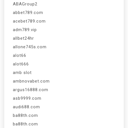
ABAGroup2
abbet789.com
acebet789.com
adm789.vip
allbet24hr
allone745s.com
alot66
alot666
amb slot
ambnovabet.com
argus16888.com
asb9999.com
audi688.com
ba88th.com
ba88th.com