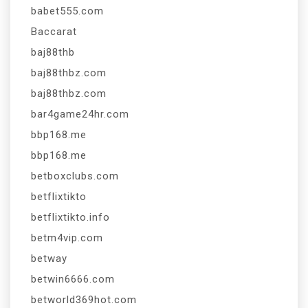
babet555.com
Baccarat
baj88thb
baj88thbz.com
baj88thbz.com
bar4game24hr.com
bbp168.me
bbp168.me
betboxclubs.com
betflixtikto
betflixtikto.info
betm4vip.com
betway
betwin6666.com
betworld369hot.com