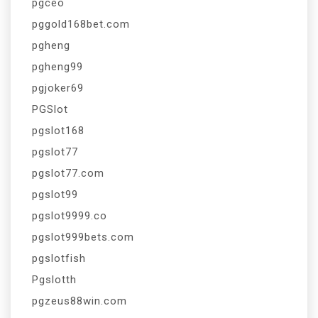
pgceo
pggold168bet.com
pgheng
pgheng99
pgjoker69
PGSlot
pgslot168
pgslot77
pgslot77.com
pgslot99
pgslot9999.co
pgslot999bets.com
pgslotfish
Pgslotth
pgzeus88win.com