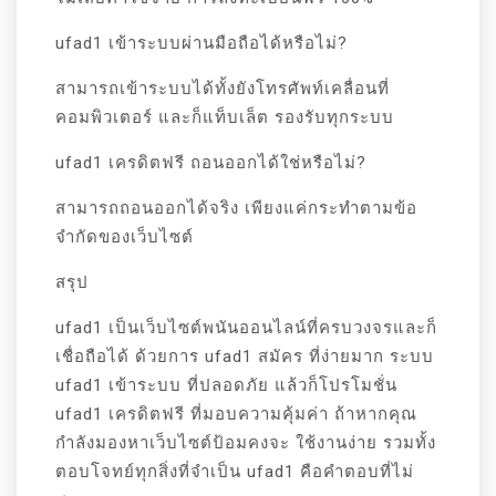
ufad1 เข้าระบบผ่านมือถือได้หรือไม่?
สามารถเข้าระบบได้ทั้งยังโทรศัพท์เคลื่อนที่
คอมพิวเตอร์ และก็แท็บเล็ต รองรับทุกระบบ
ufad1 เครดิตฟรี ถอนออกได้ใช่หรือไม่?
สามารถถอนออกได้จริง เพียงแค่กระทำตามข้อ
จำกัดของเว็บไซต์
สรุป
ufad1 เป็นเว็บไซต์พนันออนไลน์ที่ครบวงจรและก็
เชื่อถือได้ ด้วยการ ufad1 สมัคร ที่ง่ายมาก ระบบ
ufad1 เข้าระบบ ที่ปลอดภัย แล้วก็โปรโมชั่น
ufad1 เครดิตฟรี ที่มอบความคุ้มค่า ถ้าหากคุณ
กำลังมองหาเว็บไซต์ป้อมคงจะ ใช้งานง่าย รวมทั้ง
ตอบโจทย์ทุกสิ่งที่จำเป็น ufad1 คือคำตอบที่ไม่