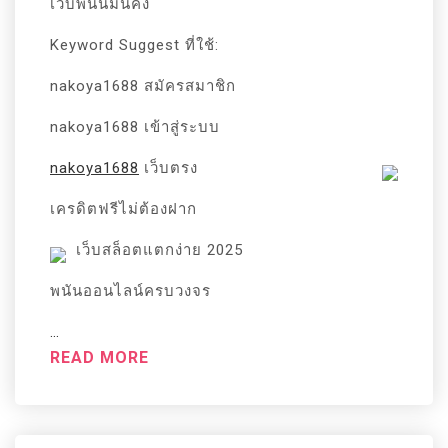
เว็บพนันมั่นคง
Keyword Suggest ที่ใช้:
nakoya1688 สมัครสมาชิก
nakoya1688 เข้าสู่ระบบ
nakoya1688
เว็บตรง
เครดิตฟรีไม่ต้องฝาก
เว็บสล็อตแตกง่าย 2025
พนันออนไลน์ครบวงจร
…
READ MORE