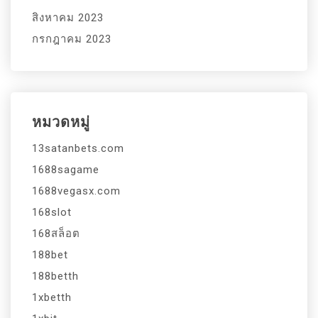
สิงหาคม 2023
กรกฎาคม 2023
หมวดหมู่
13satanbets.com
1688sagame
1688vegasx.com
168slot
168สล็อต
188bet
188betth
1xbetth