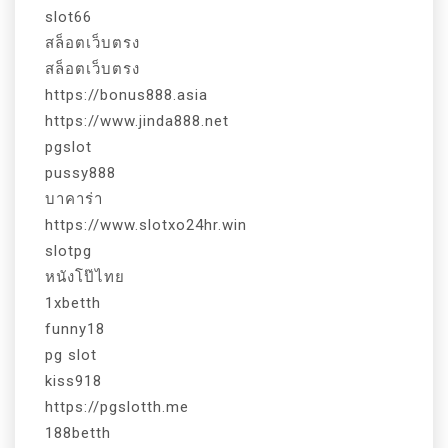
slot66
สล็อตเว็บตรง
สล็อตเว็บตรง
https://bonus888.asia
https://www.jinda888.net
pgslot
pussy888
บาคาร่า
https://www.slotxo24hr.win
slotpg
หนังโป๊ไทย
1xbetth
funny18
pg slot
kiss918
https://pgslotth.me
188betth