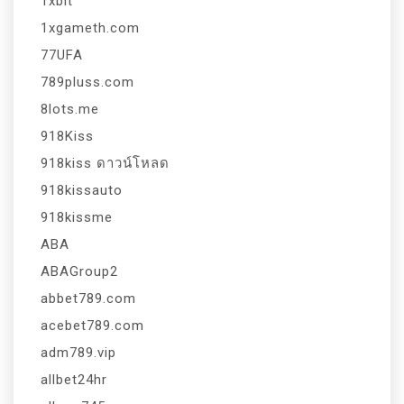
1xbit
1xgameth.com
77UFA
789pluss.com
8lots.me
918Kiss
918kiss ดาวน์โหลด
918kissauto
918kissme
ABA
ABAGroup2
abbet789.com
acebet789.com
adm789.vip
allbet24hr