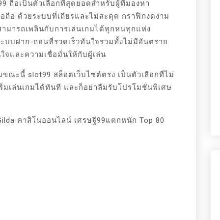
 ถือเป็นตัวเลือกที่สุดยอดสำหรับผู้ที่มองหา
ือถือ ด้วยระบบที่เถียรและไม่สะดุด กราฟิกงดงาม
านสามารถเพลินกับการเล่นเกมได้ทุกหนทุกแห่ง
ะระบบฝาก-ถอนที่รวดเร็วทันใจรวมทั้งไม่มีอันตราย
จและความเชื่อมั่นให้กับผู้เล่น
มขณะนี้ slot99 สล็อตเว็บไซต์ตรง เป็นตัวเลือกที่ไม่
มเล่นเกมได้ทันที และก็อย่าลืมรับโปรโมชั่นพิเศษ
 Gilda คาสิโนออนไลน์ เศรษฐี99แตกหนัก Top 80