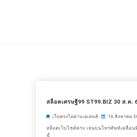
สล็อตเศรษฐี99 ST99.BIZ 30 ส.ค.
เว็บตรงไม่ผ่านเอเย่นต์
16 สิงหาคม 
สล็อตเว็บไซต์ตรง เล่นบนโทรศัพท์เคลื่อน
นี้