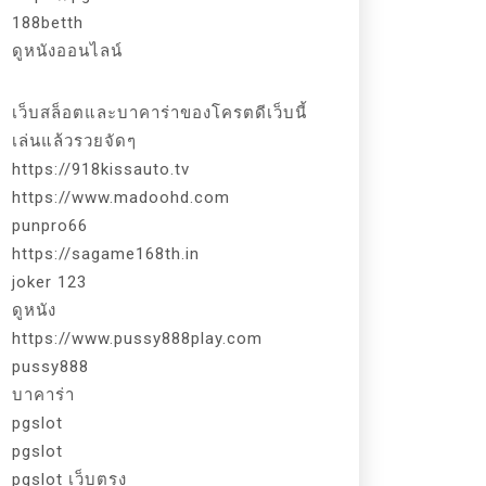
188betth
ดูหนังออนไลน์
เว็บสล็อตและบาคาร่าของโครตดีเว็บนี้
เล่นแล้วรวยจัดๆ
https://918kissauto.tv
https://www.madoohd.com
punpro66
https://sagame168th.in
joker 123
ดูหนัง
https://www.pussy888play.com
pussy888
บาคาร่า
pgslot
pgslot
pgslot เว็บตรง