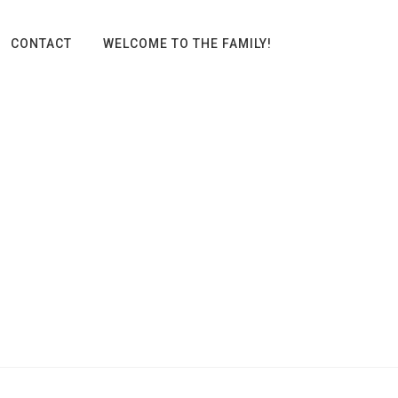
CONTACT
WELCOME TO THE FAMILY!