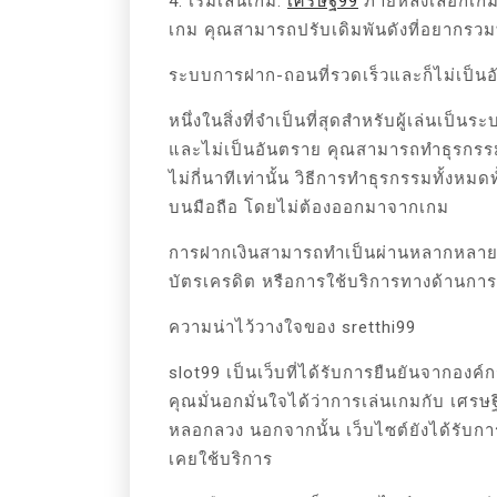
4. เริ่มเล่นเกม:
เศรษฐี99
ภายหลังเลือกเกมSr
เกม คุณสามารถปรับเดิมพันดังที่อยากรวมทั
ระบบการฝาก-ถอนที่รวดเร็วและก็ไม่เป็น
หนึ่งในสิ่งที่จำเป็นที่สุดสำหรับผู้เล่นเป
และไม่เป็นอันตราย คุณสามารถทำธุรกรร
ไม่กี่นาทีเท่านั้น วิธีการทำธุรกรรมทั้งห
บนมือถือ โดยไม่ต้องออกมาจากเกม
การฝากเงินสามารถทำเป็นผ่านหลากหลายวิ
บัตรเครดิต หรือการใช้บริการทางด้านการ
ความน่าไว้วางใจของ sretthi99
slot99 เป็นเว็บที่ได้รับการยืนยันจากองค์ก
คุณมั่นอกมั่นใจได้ว่าการเล่นเกมกับ เศร
หลอกลวง นอกจากนั้น เว็บไซต์ยังได้รับการ
เคยใช้บริการ