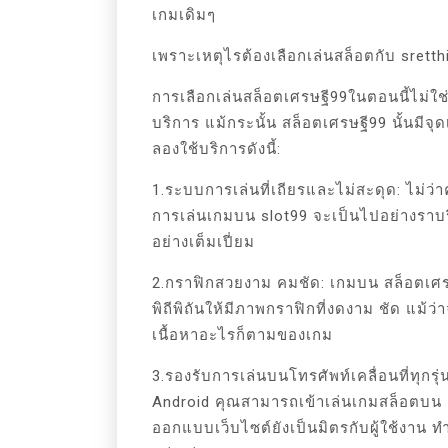
เกมเดิมๆ
เพราะเหตุไรต้องเลือกเล่นสล็อตกับ sretth
การเลือกเล่นสล็อตเศรษฐี99ในตอนนี้ไม่ใช่
บริการ แม้กระนั้น สล็อตเศรษฐี99 นั้นมี
ลองใช้บริการดังนี้:
1.ระบบการเล่นที่เถียรและไม่สะดุด: ไม่ว่าคุ
การเล่นเกมบน slot99 จะเป็นไปอย่างราบร
อย่างเต็มเปี่ยม
2.กราฟิกสวยงาม คมชัด: เกมบน สล็อตเศรษ
พิถีพิถันให้มีภาพกราฟิกที่งดงาม ชัด แม้ว
เนื้อหาอะไรก็ตามของเกม
3.รองรับการเล่นบนโทรศัพท์เคลื่อนที่ทุกรุ่
Android คุณสามารถเข้าเล่นเกมสล็อตบน ส
ออกแบบเว็บไซต์ยังเป็นมิตรกับผู้ใช้งาน 