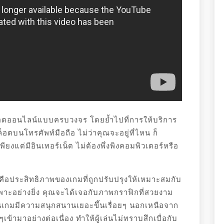
สล็อตออนไลน์แบบครบวงจร โดยย้ำไปที่การให้บริการ
็อตบนโทรศัพท์มือถือ ไม่ว่าคุณจะอยู่ที่ไหน ก็
พียงแต่มีอินเทอร์เน็ต ไม่ต้องพึ่งพิงคอมพิวเตอร์หรือ
ื่นๆคือประสิทธิภาพของเกมที่ถูกปรับปรุงให้เหมาะสมกับ
พาะอย่างยิ่ง คุณจะได้เจอกับภาพกราฟิกที่สวยงาม
่นเกมมีความสนุกสนานเยอะขึ้นเรื่อยๆ นอกเหนือจาก
ข้ามาอย่างต่อเนื่อง ทำให้ผู้เล่นไม่ทราบสึกเบื่อกับ