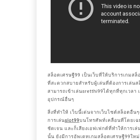
สล็อตเศรษฐี99 เป็นเว็บที่ให้บริการเกม
ที่สะดวกสบายสำหรับผู้เล่นที่ต้องการเล่นสล
สามารถเข้าเล่นsretthi99ได้ทุกที่ทุกเวลา เ
อุปกรณ์อื่นๆ
สิ่งที่ทำให้ เว็บนี้เด่นจากเว็บไซต์สล็อตอ
การเล่น
slot99
บนโทรศัพท์เคลื่อนที่โดยเฉ
ชัดเจน และก็เสียงเอฟเฟกต์ที่ทำให้การเล
นั้น ยังมีการอัพเดทเกมสล็อตเศรษฐี99ใหม่ๆเ