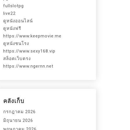
fullslotpg
live22
ดูหนังออนไลน์
ดูหนังฟรี
https://www.keepmovie.me
ดูหนังชนโรง
https://www.sexy168.vip
สล็อตเว็บตรง
https://www.ngernn.net
คลังเก็บ
กรกฎาคม 2026
มิถุนายน 2026
พฤษภาคม 2026