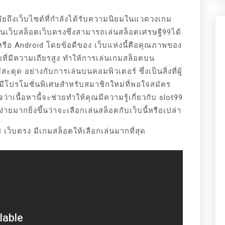
อ๋ยถึงเว็บไซต์ที่กำลังได้รับความนิยมในแวดวงเกม
ป็นเว็บสล็อตเว็บตรงซึ่งสามารถเล่นสล็อตเศรษฐี99ได้
หรือ Android โดยข้อดีของ เว็บแห่งนี้คือคุณภาพของ
ี่มีความเถียรสูง ทำให้การเล่นเกมสล็อตบน
สะดุด อย่างกับการเล่นบนคอมพิวเตอร์ ซึ่งเป็นสิ่งที่ผู้
งมีโปรโมชั่นพิเศษสำหรับสมาชิกใหม่ที่พอใจสมัคร
จว่าเนื้อหานี้จะช่วยทำให้คุณมีความรู้เกี่ยวกับ slot99
่ายมากยิ่งขึ้นว่าจะเลือกเล่นสล็อตกับเว็บนี้หรือเปล่า
 เว็บตรง มีเกมสล็อตให้เลือกเล่นมากที่สุด