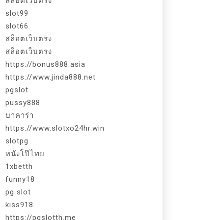
สล็อตเว็บตรง
slot99
slot66
สล็อตเว็บตรง
สล็อตเว็บตรง
https://bonus888.asia
https://www.jinda888.net
pgslot
pussy888
บาคาร่า
https://www.slotxo24hr.win
slotpg
หนังโป๊ไทย
1xbetth
funny18
pg slot
kiss918
https://pgslotth.me