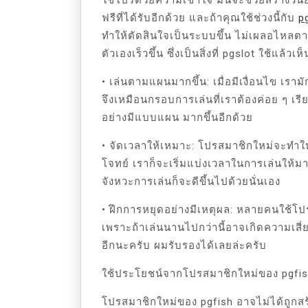
ใช้โปรด้วยความเข้าใจ มันจะช่วยสร้างวินั
ฟรีที่ได้รับอีกด้วย และถ้าคุณใช้ช่วงนี้กับ
p
ทำให้ตัดสินใจเป็นระบบขึ้น ไม่เผลอไหลตา
ตัวเองเร็วขึ้น ซึ่งเป็นสิ่งที่ pgslot ใช้แล้
• เล่นตามแผนมากขึ้น: เมื่อมีเงื่อนไข เรา
จึงเหมือนกรอบการเล่นที่เราต้องค่อย ๆ เรีย
อย่างมีแบบแผน มากขึ้นอีกด้วย
• จัดเวลาให้เหมาะ: โปรสมาชิกใหม่จะทำให
โจทย์ เราก็จะเริ่มแบ่งเวลาในการเล่นให้ม
จังหวะการเล่นก็จะดีขึ้นไปด้วยนั่นเอง
• ฝึกการหยุดอย่างมีเหตุผล: หลายคนใช้โปรสั
เพราะถ้าเล่นนานไปกว่านี้อาจเกิดความเสี่ย
อีกนะครับ ผมรับรองได้เลยล่ะครับ
ใช้ประโยชน์จากโปรสมาชิกใหม่ของ pgfish
โปรสมาชิกใหม่ของ pgfish อาจไม่ได้ถูกสร้าง