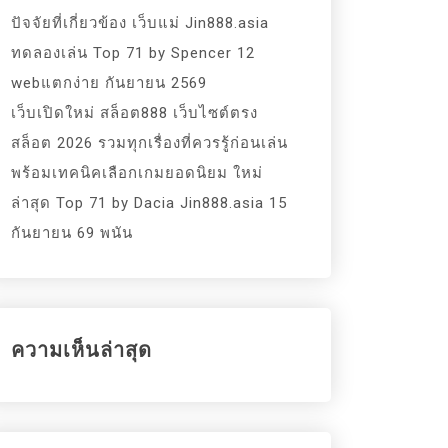
ปัจจัยที่เกี่ยวข้อง เว็บแม่ Jin888.asia
ทดลองเล่น Top 71 by Spencer 12
webแตกง่าย กันยายน 2569
เว็บเปิดใหม่ สล็อต888 เว็บไซต์ตรง
สล็อต 2026 รวมทุกเรื่องที่ควรรู้ก่อนเล่น
พร้อมเทคนิคเลือกเกมยอดนิยม ใหม่
ล่าสุด Top 71 by Dacia Jin888.asia 15
กันยายน 69 พนัน
ความเห็นล่าสุด