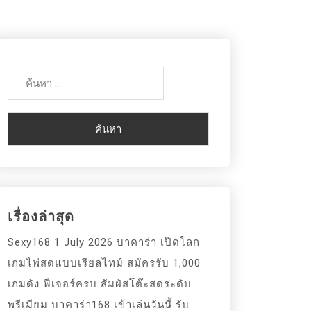
ค้นหา
สำหรับ:
เรื่องล่าสุด
Sexy168 1 July 2026 บาคาร่า เปิดโลก
เกมไพ่สดแบบเรียลไทม์ สมัครรับ 1,000
เกมดัง ฟีเจอร์ครบ สัมผัสโต๊ะสดระดับ
พรีเมียม บาคาร่า168 เข้าเล่นวันนี้ รับ