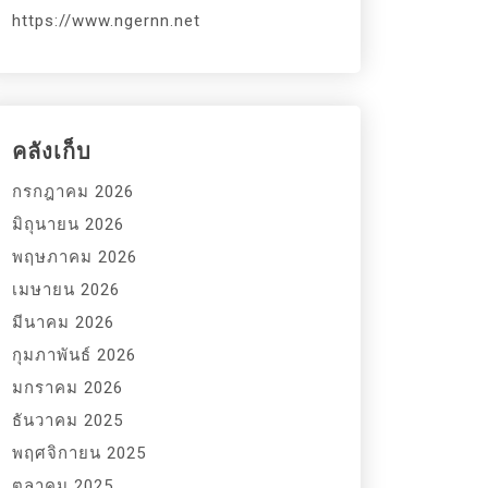
https://www.ngernn.net
คลังเก็บ
กรกฎาคม 2026
มิถุนายน 2026
พฤษภาคม 2026
เมษายน 2026
มีนาคม 2026
กุมภาพันธ์ 2026
มกราคม 2026
ธันวาคม 2025
พฤศจิกายน 2025
ตุลาคม 2025