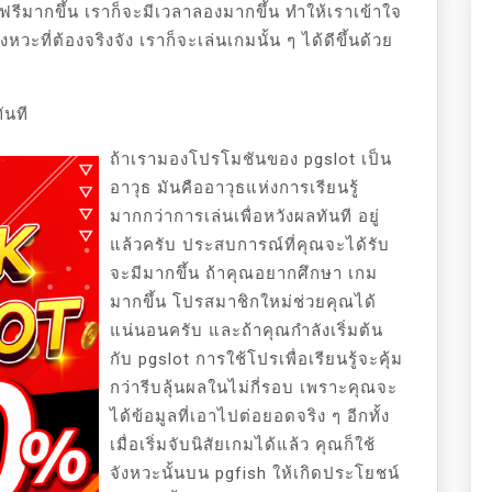
ิตฟรีมากขึ้น เราก็จะมีเวลาลองมากขึ้น ทำให้เราเข้าใจ
หวะที่ต้องจริงจัง เราก็จะเล่นเกมนั้น ๆ ได้ดีขึ้นด้วย
ันที
ถ้าเรามองโปรโมชันของ pgslot เป็น
อาวุธ มันคืออาวุธแห่งการเรียนรู้
มากกว่าการเล่นเพื่อหวังผลทันที อยู่
แล้วครับ ประสบการณ์ที่คุณจะได้รับ
จะมีมากขึ้น ถ้าคุณอยากศึกษา เกม
มากขึ้น โปรสมาชิกใหม่ช่วยคุณได้
แน่นอนครับ และถ้าคุณกำลังเริ่มต้น
กับ pgslot การใช้โปรเพื่อเรียนรู้จะคุ้ม
กว่ารีบลุ้นผลในไม่กี่รอบ เพราะคุณจะ
ได้ข้อมูลที่เอาไปต่อยอดจริง ๆ อีกทั้ง
เมื่อเริ่มจับนิสัยเกมได้แล้ว คุณก็ใช้
จังหวะนั้นบน pgfish ให้เกิดประโยชน์