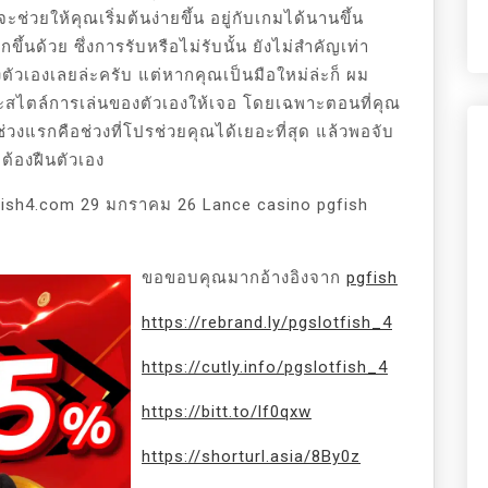
ะช่วยให้คุณเริ่มต้นง่ายขึ้น อยู่กับเกมได้นานขึ้น
นด้วย ซึ่งการรับหรือไม่รับนั้น ยังไม่สำคัญเท่า
วเองเลยล่ะครับ แต่หากคุณเป็นมือใหม่ล่ะก็ ผม
ะสไตล์การเล่นของตัวเองให้เจอ โดยเฉพาะตอนที่คุณ
่วงแรกคือช่วงที่โปรช่วยคุณได้เยอะที่สุด แล้วพอจับ
่ต้องฝืนตัวเอง
tfish4.com 29 มกราคม 26 Lance casino pgfish
ขอขอบคุณมากอ้างอิงจาก
pgfish
https://rebrand.ly/pgslotfish_4
https://cutly.info/pgslotfish_4
https://bitt.to/lf0qxw
https://shorturl.asia/8By0z