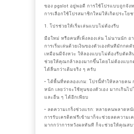
ของ pgslot อยู่พอดี การใช้โปรแบบถูกจังห
การเลือกใช้โปรสมาชิกใหม่ให้เกิดประโยชน์ส
1. โปรช่วยให้เริ่มเล่นแบบไม่ต้องรีบ
มือใหม่ หรือคนที่เพิ่งลองเล่น ไม่นานนัก อ
การเริ่มเล่นด้วยเงินของตัวเองทันทีมักกดด
เหมือนมีจังหวะ ให้ลองแบบไม่ต้องรีบตัดสิน
ช่วยให้คุณกล้าลองมากขึ้นโดยไม่ต้องแบกคว
ได้ลื่นกว่าเดิมจริง ๆ ครับ
• ได้พื้นที่ทดลองเกม: โปรนี้ทำให้หลายคน
หนัก เลยว่าจะใช้ทุนของตัวเอง มากเกินไ
และอื่น ๆ ได้อีกเพียบ
• ลดความเกร็งช่วงแรก: หลายคนพลาดหน
การรับเครดิตฟรีเข้ามาก็จะช่วยลดความเคร
มากกว่าการหวังผลทันที ก็จะช่วยให้คุณสบ