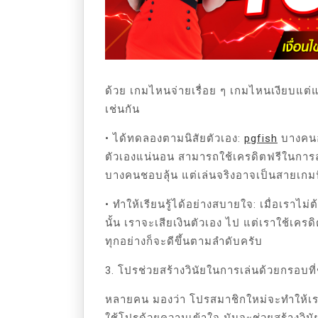
ด้วย เกมไหนจ่ายเรื่อย ๆ เกมไหนเงียบแต่แ
เช่นกัน
• ได้ทดลองตามนิสัยตัวเอง:
pgfish
บางคนอา
ตัวเองแน่นอน สามารถใช้เครดิตฟรีในการลอง
บางคนชอบลุ้น แต่เล่นจริงอาจเป็นสายเกมนิ่
• ทำให้เรียนรู้ได้อย่างสบายใจ: เมื่อเราไม
นั้น เราจะเสียเงินตัวเอง ไป แต่เราใช้เครดิ
ทุกอย่างก็จะดีขึ้นตามลำดับครับ
3. โปรช่วยสร้างวินัยในการเล่นด้วยกรอบที
หลายคน มองว่า โปรสมาชิกใหม่จะทำให้เรา