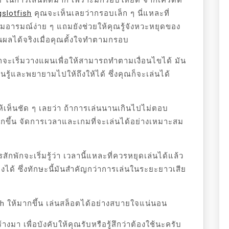
ย ในการเล่นที่ดีมาก เพราะมีกรอบให้ยึด จากเครดิต
gslotfish
คุณจะเห็นเลยว่ากรอบเล็ก ๆ นี่แหละที่
มอารมณ์ง่าย ๆ แถมยังช่วยให้คุณรู้จังหวะหยุดของ
วเห็นผลได้จริงเมื่อคุณตั้งใจทำตามกรอบ
มักจะเริ่มวางแผนเพื่อให้สามารถทำตามเงื่อนไขได้ มัน
นรู้และพยายามไปให้ถึงให้ได้ ซึ่งคุณก็จะเล่นได้
้เห็นชัด ๆ เลยว่า ถ้าการเล่นนานเกินไปไม่ตอบ
ากขึ้น จัดการเวลาและเกมที่จะเล่นได้อย่างเหมาะสม
กพักจะเริ่มรู้ว่า เวลานี้แหละที่ควรหยุดเล่นได้แล้ว
งได้ ซึ่งทักษะนี้มันสำคัญกว่าการเล่นในระยะยาวเสีย
 ให้มากขึ้น เล่นสล็อตได้อย่างสบายใจแน่นอน
มา เพื่อบังคับให้คุณรับหรือรู้สึกว่าต้องใช้นะครับ