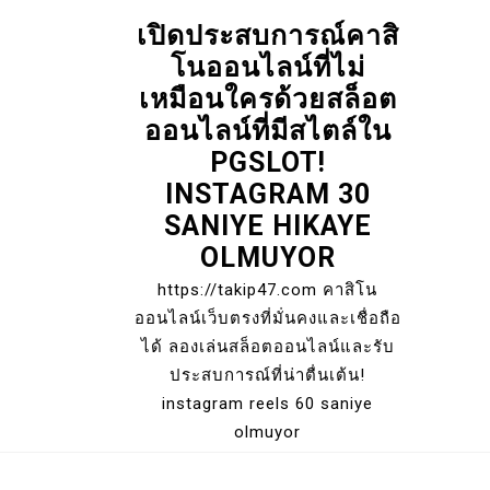
เปิดประสบการณ์คาสิ
Skip
โนออนไลน์ที่ไม่
to
content
เหมือนใครด้วยสล็อต
ออนไลน์ที่มีสไตล์ใน
PGSLOT!
INSTAGRAM 30
SANIYE HIKAYE
OLMUYOR
https://takip47.com คาสิโน
ออนไลน์เว็บตรงที่มั่นคงและเชื่อถือ
ได้ ลองเล่นสล็อตออนไลน์และรับ
ประสบการณ์ที่น่าตื่นเต้น!
instagram reels 60 saniye
olmuyor