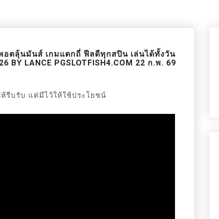
้นมันส์ เกมแตกถี่ ฟีลดีทุกสปิน เล่นได้ทั้งวัน
OP 26 BY LANCE PGSLOTFISH4.COM 22 ก.พ. 69
้รีบรับ แต่มีไว้ให้ใช้ประโยชน์