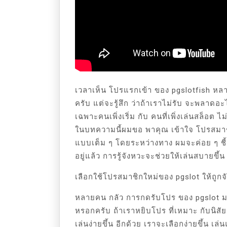
เวลาเห็น โปรแรกเข้า ของ pgslotfish หลา
ครับ แต่จะรู้สึก ว่าถ้าเราไม่รับ จะพลาดอ
เฉพาะคนเพิ่งเริ่ม กับ คนที่เพิ่งเล่นสล็อต
ในบทความนี้ผมขอ พาคุณ เข้าใจ โปรสมาชิกให
แบบเต็ม ๆ โดยระหว่างทาง ผมจะค่อย ๆ ชี้ จ
อยู่แล้ว การรู้จังหวะจะช่วยให้เล่นสบายขึ้น
เลือกใช้โปรสมาชิกใหม่ของ pgslot ให้ถูกจ
หลายคน กลัว การกดรับโปร ของ pgslot มา
หรอกครับ ถ้าเราหยิบโปร ที่เหมาะ กับนิสัย
เล่นง่ายขึ้น อีกด้วย เราจะเลือกง่ายขึ้น 